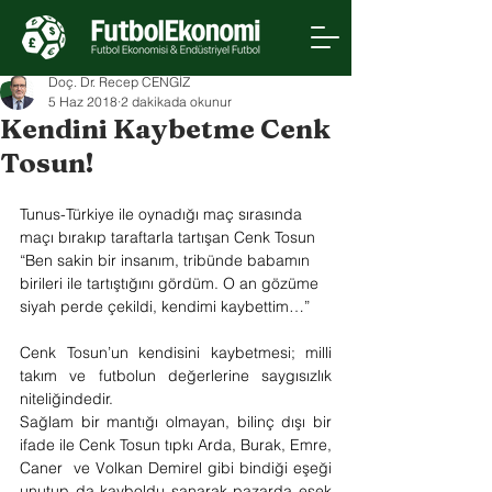
Doç. Dr. Recep CENGİZ
5 Haz 2018
2 dakikada okunur
Kendini Kaybetme Cenk
Tosun!
Tunus-Türkiye ile oynadığı maç sırasında 
maçı bırakıp taraftarla tartışan Cenk Tosun 
“Ben sakin bir insanım, tribünde babamın 
birileri ile tartıştığını gördüm. O an gözüme 
siyah perde çekildi, kendimi kaybettim…”
Cenk Tosun’un kendisini kaybetmesi; milli 
takım ve futbolun değerlerine saygısızlık 
niteliğindedir.
Sağlam bir mantığı olmayan, bilinç dışı bir 
ifade ile Cenk Tosun tıpkı Arda, Burak, Emre, 
Caner  ve Volkan Demirel gibi bindiği eşeği 
unutup da kayboldu sanarak pazarda eşek 