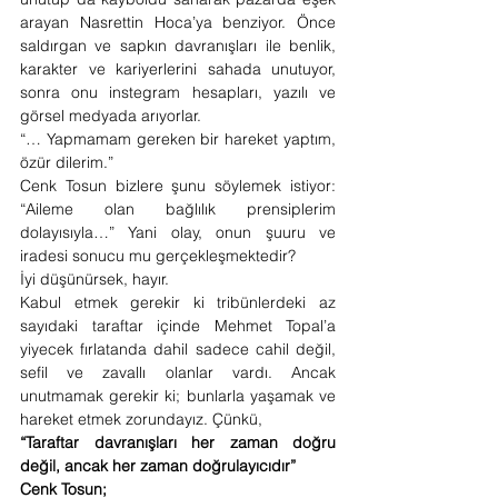
arayan Nasrettin Hoca’ya benziyor. Önce 
saldırgan ve sapkın davranışları ile benlik, 
karakter ve kariyerlerini sahada unutuyor, 
sonra onu instegram hesapları, yazılı ve 
görsel medyada arıyorlar.
“… Yapmamam gereken bir hareket yaptım, 
özür dilerim.”
Cenk Tosun bizlere şunu söylemek istiyor: 
“Aileme olan bağlılık prensiplerim 
dolayısıyla…” Yani olay, onun şuuru ve 
iradesi sonucu mu gerçekleşmektedir?
İyi düşünürsek, hayır.
Kabul etmek gerekir ki tribünlerdeki az 
sayıdaki taraftar içinde Mehmet Topal’a 
yiyecek fırlatanda dahil sadece cahil değil, 
sefil ve zavallı olanlar vardı. Ancak 
unutmamak gerekir ki; bunlarla yaşamak ve 
hareket etmek zorundayız. Çünkü,
“Taraftar davranışları her zaman doğru 
değil, ancak her zaman doğrulayıcıdır”
Cenk Tosun;