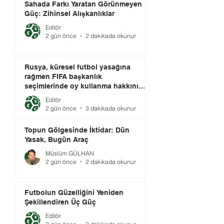
Sahada Farkı Yaratan Görünmeyen
Güç: Zihinsel Alışkanlıklar
Editör
2 gün önce
2 dakikada okunur
Rusya, küresel futbol yasağına
rağmen FIFA başkanlık
seçimlerinde oy kullanma hakkını
elinde tutuyor.
Editör
2 gün önce
3 dakikada okunur
Topun Gölgesinde İktidar: Dün
Yasak, Bugün Araç
Müslüm GÜLHAN
2 gün önce
2 dakikada okunur
Futbolun Güzelliğini Yeniden
Şekillendiren Üç Güç
Editör