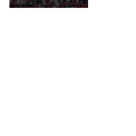
Liverpool, Amerika'daki Ticari
Gücünü 40 Mağaza İle Artıracak
Rusya, küresel futbol yasağına
rağmen FIFA başkanlık seçimlerinde
oy kullanma hakkını elinde tutuyor.
Premier Lig’de Transfer Çılgınlığı 1
Milyar Sterlin'i Aştı