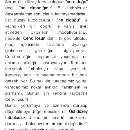
Sorun üst düzey futbolculuğun
 “ne olduğu” 
değil
 “ne olmadığıdır”. 
Bu futbolcular, 
davranışlarının sonuçlarını kavrayamadıkları, 
üst düzey futbolculuğun
 “ne olduğu” 
ile 
yetindikleri için doğru ile yanlışı ayırt 
etmeden birbirlerini modelliyorlar.Bu 
nedenle,
 Cenk Tosun 
dahil, birçok futbolcu 
maç içerisinde taraftarla diyaloga 
girilmemesi gerektiğini algılayamıyor. 
Centilmenliğin, toplumsal yaşamda ne 
anlama geldiğini kavrayamıyor. Taraftarla 
tartışmak futbolcuyu saha içerisinde 
iradesiz, aciz ve saçma sapan bir hale 
getirebiliyor. Bu şekilde tutacağımız yolda, 
varacağımız nokta aynıdır: Yanılmışlık ve 
pişmanlık. Bunun için kendini kaybetme 
Cenk Tosun!
Bunlar yorulmaya ve üzerinde durulup 
düşünülmeye değer meselelerdir. 
Üst düzey 
futbolculuk;
 define gibi tesadüfi bir kazma 
darbesiyle bulunuveren bir nimet değildir. O 
ne şanstır, ne mirastır, ne piyangodur…