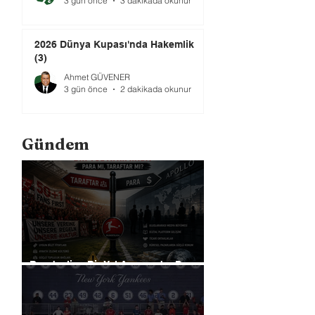
3 gün önce
3 dakikada okunur
2026 Dünya Kupası'nda Hakemlik
(3)
Ahmet GÜVENER
3 gün önce
2 dakikada okunur
Gündem
Bundesliga Bir Yol Ayrımında: Para
mı, Taraftar mı?