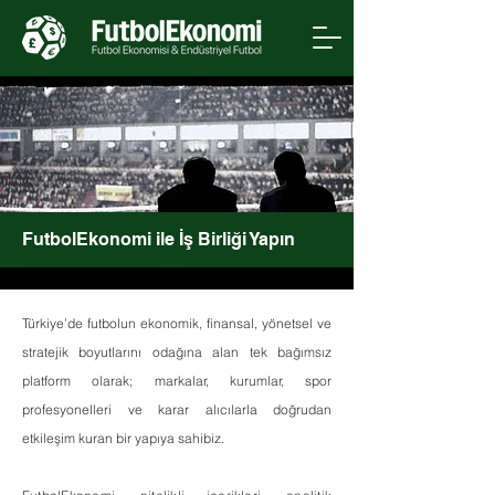
FutbolEkonomi ile İş Birliği Yapın
Türkiye’de futbolun ekonomik, finansal, yönetsel ve
stratejik boyutlarını odağına alan tek bağımsız
platform olarak; markalar, kurumlar, spor
profesyonelleri ve karar alıcılarla doğrudan
etkileşim kuran bir yapıya sahibiz.