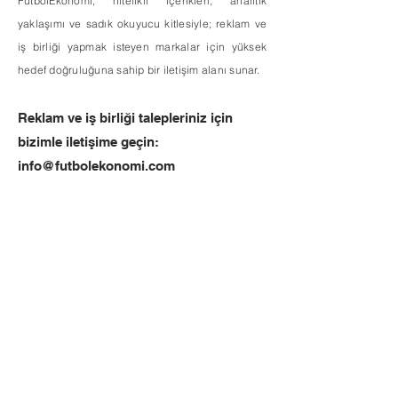
FutbolEkonomi, nitelikli içerikleri, analitik
yaklaşımı ve sadık okuyucu kitlesiyle; reklam ve
iş birliği yapmak isteyen markalar için yüksek
hedef doğruluğuna sahip bir iletişim alanı sunar.
Reklam ve iş birliği talepleriniz için
bizimle iletişime geçin:
info@futbolekonomi.com
Hakkımızda
Tüm Haberler
Yazarlarımız
Tüm Yazılar
Ekonomi
İletişim