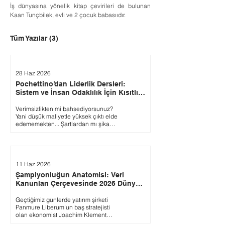
İş dünyasına yönelik kitap çevirileri de bulunan 
Kaan Tunçbilek, evli ve 2 çocuk babasııdır.
Tüm Yazılar
(3)
28 Haz 2026
Pochettino’dan Liderlik Dersleri:
Sistem ve İnsan Odaklılık İçin Kısıtlı
Bütçe Bahane Değildir!
Verimsizlikten mi bahsediyorsunuz?
Yani düşük maliyetle yüksek çıktı elde
edememekten... Şartlardan mı şikayet
ediyorsunuz? Yani üstlerinizden
yeterince kaynak ve destek
alamamaktan... Bütçe kısıtlarından mı
yakınıyorsunuz? Yani pazardaki en
parlak yeteneklere bütçenizin
11 Haz 2026
yetmemesinden… Kısacası; düşük
Şampiyonluğun Anatomisi: Veri
bütçe ile yüksek çıktı beklenen
Kanunları Çerçevesinde 2026 Dünya
şartların içinde misiniz? O zaman
size biraz Mauricio Pochettino’yu
Kupası
anlatayım. Pochettino’nun yıldız
Geçtiğimiz günlerde yatırım şirketi
isimleri az, teknik becerileri kısıtlı bir
Panmure Liberum'un baş stratejisti
ABD takımını kısa...
olan ekonomist Joachim Klement
2026 Dünya Kupası'nı Hollanda'nın