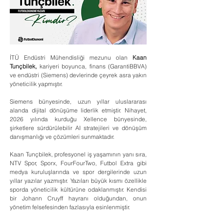
İTÜ Endüstri Mühendisliği mezunu olan 
Kaan 
Tunçbilek,
 kariyeri boyunca, finans (GarantiBBVA) 
ve endüstri (Siemens) devlerinde çeyrek asra yakın 
yöneticilik yapmıştır. 
Siemens bünyesinde, uzun yıllar uluslararası 
alanda dijital dönüşüme liderlik etmiştir. Nihayet, 
2026 yılında kurduğu Xellence bünyesinde, 
şirketlere sürdürülebilir AI stratejileri ve dönüşüm 
danışmanlığı ve çözümleri sunmaktadır. 
Kaan Tunçbilek, profesyonel iş yaşamının yanı sıra, 
NTV Spor, Sporx, FourFourTwo, Futbol Extra gibi 
medya kuruluşlarında ve spor dergilerinde uzun 
yıllar yazılar yazmıştır. Yazıları büyük kısmı özellikle 
sporda yöneticilik kültürüne odaklanmıştır. Kendisi 
bir Johann Cruyff hayranı olduğundan, onun 
yönetim felsefesinden fazlasıyla esinlenmiştir.