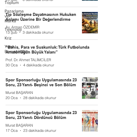
Toplum
Pazarlama
Tip Sözleşme Dayatmasının Hukuken
ve
Anlamı Üzerine Bir Değerlendirme
Marka
Av. Arman ÖZDEMİR
Teknoloji
13 Şub
3 dakikada okunur
Kriz
Yeni
“Bahis, Para ve Suskunluk: Türk Futbolunda
Perspektifler
Amatörlüğün Büyük Yalanı”
Prof. Dr. Ahmet TALİMCİLER
30 Oca
4 dakikada okunur
Spor Sponsorluğu Uygulamasında 23
Soru, 23 Yanıt- Beşinci ve Son Bölüm
Murat BAŞARAN
20 Oca
28 dakikada okunur
Spor Sponsorluğu Uygulamasında 23
Soru, 23 Yanıt- Dördüncü Bölüm
Murat BAŞARAN
17 Oca
23 dakikada okunur