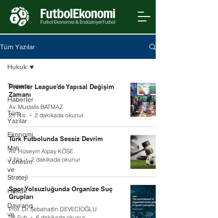
Tüm Yazılar
Hukuk
Tamamı
Premier League’de Yapısal Değişim
Zamanı
Haberler
Av. Mustafa BATMAZ
Tüm
21 Nis
2 dakikada okunur
Yazılar
Ekonomi
Türk Futbolunda Sessiz Devrim
Mali
Av. Hüseyin Alpay KÖSE
7 Nis
2 dakikada okunur
Yönetim
ve
Strateji
Spor Yolsuzluğunda Organize Suç
Hukuk
Grupları
Davranış
Prof. Dr. Sebahattin DEVECİOĞLU
ve
28 Şub
6 dakikada okunur