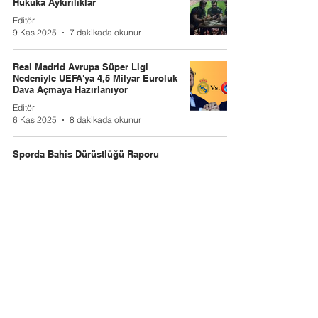
Hukuka Aykırılıklar
Editör
9 Kas 2025
7 dakikada okunur
Real Madrid Avrupa Süper Ligi
Nedeniyle UEFA'ya 4,5 Milyar Euroluk
Dava Açmaya Hazırlanıyor
Editör
6 Kas 2025
8 dakikada okunur
Sporda Bahis Dürüstlüğü Raporu
Prof. Dr. Sebahattin DEVECİOĞLU
5 Kas 2025
4 dakikada okunur
Sporda Bahis Dürüstlüğü Raporu
Prof. Dr. Sebahattin DEVECİOĞLU
5 Kas 2025
4 dakikada okunur
Mevzuu-Bahis Sadece Hakem mi
Olmalı?