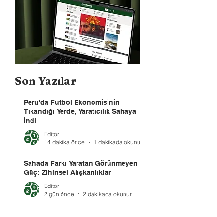
Son Yazılar
Peru'da Futbol Ekonomisinin
Tıkandığı Yerde, Yaratıcılık Sahaya
İndi
Editör
14 dakika önce
1 dakikada okunur
Sahada Farkı Yaratan Görünmeyen
Güç: Zihinsel Alışkanlıklar
Editör
2 gün önce
2 dakikada okunur