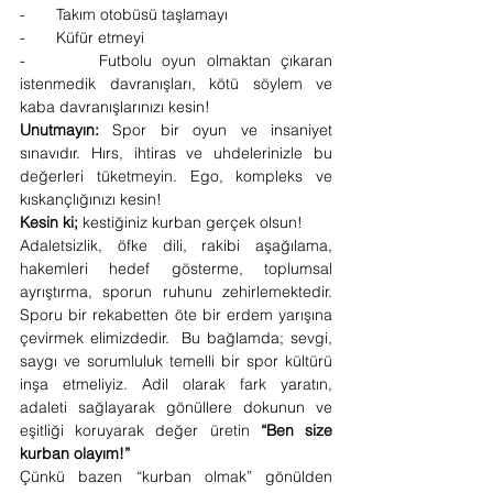
-       Takım otobüsü taşlamayı
-       Küfür etmeyi
-       Futbolu oyun olmaktan çıkaran 
istenmedik davranışları, kötü söylem ve 
kaba davranışlarınızı kesin!
Unutmayın:
 Spor bir oyun ve insaniyet 
sınavıdır. Hırs, ihtiras ve uhdelerinizle bu 
değerleri tüketmeyin. Ego, kompleks ve 
kıskançlığınızı kesin!
Kesin ki;
 kestiğiniz kurban gerçek olsun!
Adaletsizlik, öfke dili, rakibi aşağılama, 
hakemleri hedef gösterme, toplumsal 
ayrıştırma, sporun ruhunu zehirlemektedir. 
Sporu bir rekabetten öte bir erdem yarışına 
çevirmek elimizdedir.  Bu bağlamda; sevgi, 
saygı ve sorumluluk temelli bir spor kültürü 
inşa etmeliyiz. Adil olarak fark yaratın, 
adaleti sağlayarak gönüllere dokunun ve 
eşitliği koruyarak değer üretin 
“Ben size 
kurban olayım!”
Çünkü bazen “kurban olmak” gönülden 