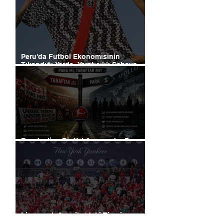
Peru'da Futbol Ekonomisinin
Tıkandığı Yerde, Yaratıcılık Sahaya
İndi
Bundesliga Bir Yol Ayrımında: Para
mı, Taraftar mı?
Liverpool, Amerika'daki Ticari
Gücünü 40 Mağaza İle Artıracak