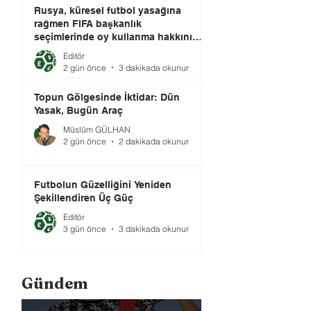
Rusya, küresel futbol yasağına
rağmen FIFA başkanlık
seçimlerinde oy kullanma hakkını
elinde tutuyor.
Editör
2 gün önce
3 dakikada okunur
Topun Gölgesinde İktidar: Dün
Yasak, Bugün Araç
Müslüm GÜLHAN
2 gün önce
2 dakikada okunur
Futbolun Güzelliğini Yeniden
Şekillendiren Üç Güç
Editör
3 gün önce
3 dakikada okunur
Gündem