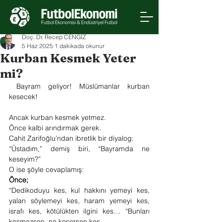
Doç. Dr. Recep CENGİZ
5 Haz 2025
1 dakikada okunur
Kurban Kesmek Yeter
mi?
 Bayram geliyor! Müslümanlar kurban 
kesecek!
Ancak kurban kesmek yetmez.
Önce kalbi arındırmak gerek.
Cahit Zarifoğlu’ndan ibretlik bir diyalog:
“Üstadım,” demiş biri, “Bayramda ne 
keseyim?”
O ise şöyle cevaplamış:
Önce;
“Dedikoduyu kes, kul hakkını yemeyi kes, 
yalan söylemeyi kes, haram yemeyi kes, 
israfı kes, kötülükten ilgini kes… “Bunları 
kesmezsen, ne kesersen kes.