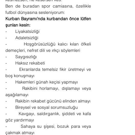
Ben de buradan spor camiasına, özellikle 
futbol dünyasına sesleniyorum:
Kurban Bayramı’nda kurbandan önce lütfen 
şunları kesin:
-       Liyakatsizliği
-       Adaletsizliği
-       Hoşgörüsüzlüğü kalıcı kılan öfkeli 
demeçleri, nefret dili ve ırkçı söylemleri
-       Saygısızlığı
-       Haksız rekabeti
-       Ekranlarda temelsiz fikir üretmeyi ve 
boş konuşmayı
-       Hakemleri günah keçisi yapmayı
-       Rakibini horlamayı, dışlamayı veya 
aşağılamayı
-       Rakibin rekabet gücünü elinden almayı
-       Bireysel ve sosyal sorumsuzluğu
-       Kavgayı, saldırganlık, şiddeti ve kafa 
göz yardırmayı
-       Sahaya su şişesi, bozuk para veya 
çakmak atmayı