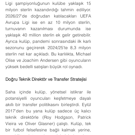
Ligi şampiyonluğunun kulübe yaklaşık 15 
milyon sterlin kazandırdığı tahmin ediliyor. 
2026/27'de doğrudan katılacakları UEFA 
Avrupa Ligi ise en az 10 milyon sterlin, 
turnuvanın kazanılması durumunda ise 
yaklaşık 40 million sterlin ek gelir getirebilir. 
Ayrıca kulüp, pandemi sonrasındaki ilk karlı 
sezonunu geçirerek 2024/25'te 8,3 milyon 
sterlin net kar açıkladı. Bu karlılıkta, Michael 
Olise ve Joachim Andersen gibi oyuncuların 
yüksek bedelli satışları büyük rol oynadı.
Doğru Teknik Direktör ve Transfer Stratejisi
Saha içinde kulüp, yönetsel istikrar ile 
potansiyelli oyuncuları keşfetmeye dayalı 
akıllı bir transfer politikasını birleştirdi. Eylül 
2017'den bu yana kulüp sadece üç kalıcı 
teknik direktörle (Roy Hodgson, Patrick 
Vieira ve Oliver Glasner) çalıştı. Kulüp, tek 
bir futbol felsefesine bağlı kalmak yerine, 