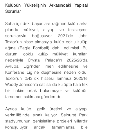
Kulübün Yükselişinin Arkasındaki Yapısal 
Sorunlar
Saha içindeki başarılara rağmen kulüp arka 
planda mülkiyet, altyapı ve tesisleşme 
sorunlarıyla boğuşuyor. 2021'de John 
Textor'un hisse almasıyla kulüp çoklu kulüp 
ağına (Eagle Football) dahil edilmişti. Bu 
durum, çoklu kulüp mülkiyeti kuralları 
nedeniyle Crystal Palace'ın 2025/26'da 
Avrupa Ligi'nden men edilmesine ve 
Konferans Ligi'ne düşmesine neden oldu. 
Textor'un %43'lük hissesi Temmuz 2025'te 
Woody Johnson'a satılsa da kulüpte hala tek 
bir hakim ortak bulunmuyor ve kulübün 
tamamen satılması gündemde.
Ayrıca kulüp, gelir üretimi ve altyapı 
verimliliğinde sınırlı kalıyor. Selhurst Park 
stadyumunun genişletilme projeleri yıllardır 
konuşuluyor ancak tamamlansa bile 