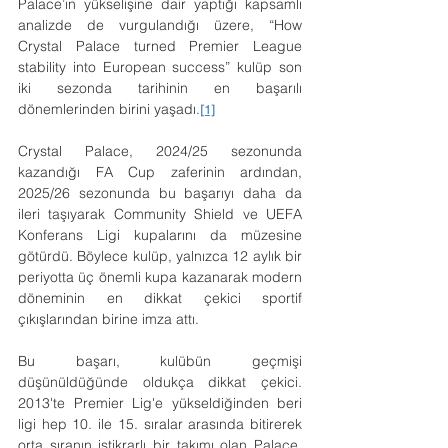
Palace’ın yükselişine dair yaptığı kapsamlı 
analizde de vurgulandığı üzere, “How 
Crystal Palace turned Premier League 
stability into European success” kulüp son 
iki sezonda tarihinin en başarılı 
dönemlerinden birini yaşadı.
[1]
Crystal Palace, 2024/25 sezonunda 
kazandığı FA Cup zaferinin ardından, 
2025/26 sezonunda bu başarıyı daha da 
ileri taşıyarak Community Shield ve UEFA 
Konferans Ligi kupalarını da müzesine 
götürdü. Böylece kulüp, yalnızca 12 aylık bir 
periyotta üç önemli kupa kazanarak modern 
döneminin en dikkat çekici sportif 
çıkışlarından birine imza attı.
Bu başarı, kulübün geçmişi 
düşünüldüğünde oldukça dikkat çekici. 
2013'te Premier Lig'e yükseldiğinden beri 
ligi hep 10. ile 15. sıralar arasında bitirerek 
orta sıranın istikrarlı bir takımı olan Palace, 