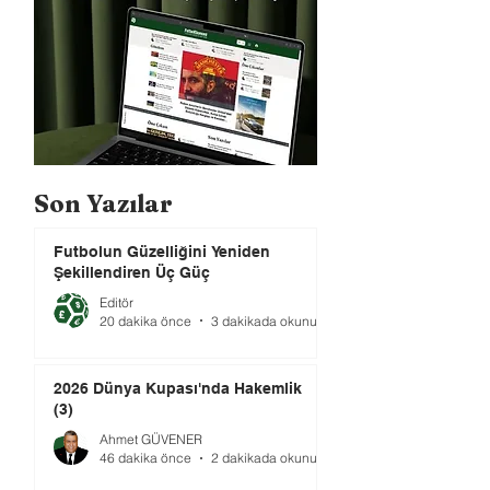
Son Yazılar
Futbolun Güzelliğini Yeniden
Şekillendiren Üç Güç
Editör
20 dakika önce
3 dakikada okunur
2026 Dünya Kupası'nda Hakemlik
(3)
Ahmet GÜVENER
46 dakika önce
2 dakikada okunur