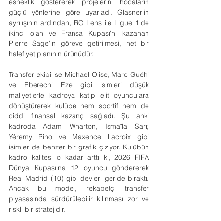
esneklik göstererek projelerini hocaların 
güçlü yönlerine göre uyarladı. Glasner'in 
ayrılışının ardından, RC Lens ile Ligue 1'de 
ikinci olan ve Fransa Kupası'nı kazanan 
Pierre Sage'in göreve getirilmesi, net bir 
halefiyet planının ürünüdür.
Transfer ekibi ise Michael Olise, Marc Guéhi 
ve Eberechi Eze gibi isimleri düşük 
maliyetlerle kadroya katıp elit oyunculara 
dönüştürerek kulübe hem sportif hem de 
ciddi finansal kazanç sağladı. Şu anki 
kadroda Adam Wharton, Ismaïla Sarr, 
Yéremy Pino ve Maxence Lacroix gibi 
isimler de benzer bir grafik çiziyor. Kulübün 
kadro kalitesi o kadar arttı ki, 2026 FIFA 
Dünya Kupası'na 12 oyuncu göndererek 
Real Madrid (10) gibi devleri geride bıraktı. 
Ancak bu model, rekabetçi transfer 
piyasasında sürdürülebilir kılınması zor ve 
riskli bir stratejidir.