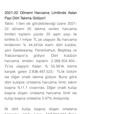
2021-22 Dönemi Harcama Limitinde Aslan 
Payı Dört Takıma Gidiyor!
Tablo: 1'den de görülebileceği üzere 2021-
22 dönemi 20 takıma verilen harcama 
limitleri toplamı yüzde 25 aşım payı ile 
birlikte 5,1 milyar TL'ye ulaşıyor. Bu harcama 
limitlerinin % 44,44’lük kısmı dört kulübe, 
yani Galatasaray, Fenerbahçe, Beşiktaş ve 
Trabzonspor’a gidiyor. Dört kulübün 
harcama limitleri toplamı 2.269.204.404.-
TL’na ulaşıyor. Kalan % 55,56’lık kısma 
karşılık gelen 2.836.497.523.- TL’lık bölüm 
ise diğer onaltı takıma gidiyor. Buna göre 
dört kulüpte ortalama harcama limiti, takım 
başına %11,1 civarında. Diğer onaltı kulüp 
başına düşen ortalama harcama limiti ise 
kulüp başına ortalama 3,47% dolayında.
İlk dört kulüp başına düşen ortalama 