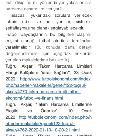
mali disipline mi yönlendiriyor yoksa onlara 
harcama cesareti mi veriyor? 
Kısacası, yukarıdaki sorulara verilecek 
tatmin edici ve net yanıtlar, sistemin 
şeffaflaşmasına olanak sağlayabilecektir.
Futbol paydaşlarının bu bilgilere ulaşımı-
erişimi olanağı futbol otoritesi tarafından 
yaratılmalıdır.
 (Bu konuda daha detaylı 
değerlendirmeler için aşağıdaki linklerde 
yer alan makalelerime bakılabilir)
Tuğrul Akşar
, 
"Takım Harcama Limitleri 
Hangi Kulüplere Yarar Sağlar?"
, 
23 Ocak 
2020. 
http://www.futbolekonomi.com/index.
php/haberler-makaleler/genel/122-tugrul-
aksar/4770-takm-harcama-limiti-futbol-
ekonomi-futbol-ve-finans.html
Tuğrul Akşar, "Takım Harcama Limitlerine 
Eleştiri ve Öneriler", 10 Ocak 
2020 
http://futbolekonomi.com/index.php/h
aberler-makaleler/genel/122-tugrul-
aksar/4762-2020-01-10-10-20-21.html