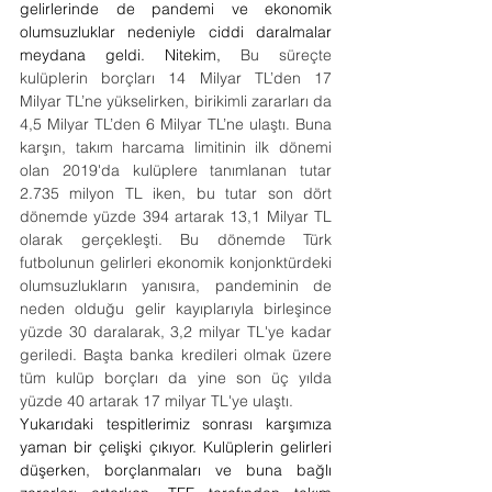
gelirlerinde de pandemi ve ekonomik 
olumsuzluklar nedeniyle ciddi daralmalar 
meydana geldi. Nitekim, 
Bu süreçte 
kulüplerin borçları 14 Milyar TL’den 17 
Milyar TL’ne yükselirken, birikimli zararları da 
4,5 Milyar TL’den 6 Milyar TL’ne ulaştı. Buna 
karşın, takım harcama limitinin ilk dönemi 
olan 2019'da kulüplere tanımlanan tutar 
2.735 milyon TL iken, bu tutar son dört 
dönemde yüzde 394 artarak 13,1 Milyar TL 
olarak gerçekleşti. Bu dönemde Türk 
futbolunun gelirleri ekonomik konjonktürdeki 
olumsuzlukların yanısıra, pandeminin de 
neden olduğu gelir kayıplarıyla birleşince 
yüzde 30 daralarak, 3,2 milyar TL'ye kadar 
geriledi. Başta banka kredileri olmak üzere 
tüm kulüp borçları da yine son üç yılda 
yüzde 40 artarak 17 milyar TL'ye ulaştı.
Yukarıdaki tespitlerimiz sonrası karşımıza 
yaman bir çelişki çıkıyor. Kulüplerin gelirleri 
düşerken, borçlanmaları ve buna bağlı 