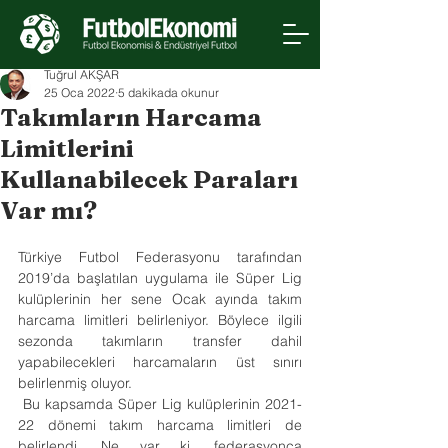
Tuğrul AKŞAR
25 Oca 2022
5 dakikada okunur
Takımların Harcama
Limitlerini
Kullanabilecek Paraları
Var mı?
Türkiye Futbol Federasyonu tarafından 
2019’da başlatılan uygulama ile Süper Lig 
kulüplerinin her sene Ocak ayında takım 
harcama limitleri belirleniyor. Böylece ilgili 
sezonda takımların transfer dahil 
yapabilecekleri harcamaların üst sınırı 
belirlenmiş oluyor. 
 Bu kapsamda Süper Lig kulüplerinin 2021-
22 dönemi takım harcama limitleri de 
belirlendi. Ne var ki, federasyonca 