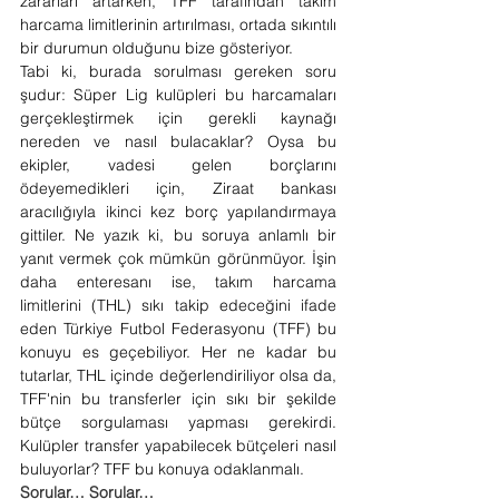
zararları artarken, TFF tarafından takım 
harcama limitlerinin artırılması, ortada sıkıntılı 
bir durumun olduğunu bize gösteriyor.
Tabi ki, burada sorulması gereken soru 
şudur: Süper Lig kulüpleri bu harcamaları 
gerçekleştirmek için gerekli kaynağı 
nereden ve nasıl bulacaklar? Oysa bu 
ekipler, vadesi gelen borçlarını 
ödeyemedikleri için, Ziraat bankası 
aracılığıyla ikinci kez borç yapılandırmaya 
gittiler. Ne yazık ki, bu soruya anlamlı bir 
yanıt vermek çok mümkün görünmüyor. İşin 
daha enteresanı ise, takım harcama 
limitlerini (THL) sıkı takip edeceğini ifade 
eden Türkiye Futbol Federasyonu (TFF) bu 
konuyu es geçebiliyor. Her ne kadar bu 
tutarlar, THL içinde değerlendiriliyor olsa da, 
TFF'nin bu transferler için sıkı bir şekilde 
bütçe sorgulaması yapması gerekirdi. 
Kulüpler transfer yapabilecek bütçeleri nasıl 
buluyorlar? TFF bu konuya odaklanmalı.
Sorular… Sorular…