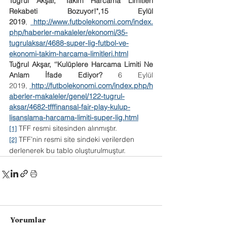
Tuğrul Akşar, "Takım Harcama Limitleri 
Rekabeti Bozuyor!",15 Eylül 
2019
, 
http://www.futbolekonomi.com/index.
php/haberler-makaleler/ekonomi/35-
tugrulaksar/4688-super-lig-futbol-ve-
ekonomi-takim-harcama-limitleri.html
Tuğrul Akşar, ‘'Kulüplere Harcama Limiti Ne 
Anlam İfade Ediyor? 
6 Eylül 
2019, 
http://futbolekonomi.com/index.php/h
aberler-makaleler/genel/122-tugrul-
aksar/4682-tfffinansal-fair-play-kulup-
lisanslama-harcama-limiti-super-lig.html
 TFF resmi sitesinden alınmıştır.
[1]
 TFF’nin resmi site sindeki verilerden 
[2]
derlenerek bu tablo oluşturulmuştur.
Yorumlar