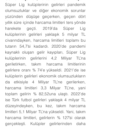
Süper Lig kulüplerinin gelirleri pandemik 
olumsuzluklar ve diğer ekonomik sorunlar 
yüzünden düşüşe geçerken, geçen dört 
yıllık süre içinde harcama limitleri ters yönde 
harekete geçti. 2019’da Süper Lig 
kulüplerinin gelirleri yaklaşık 5 milyar TL 
civarındayken, harcama limitleri toplamı bu 
tutarın 54,7’si kadardı. 2020’de pandemi 
kaynaklı oluşan gelir kayıpları, Süper Lig 
kulüplerinin gelirlerini 4,2 Milyar TL’na 
geriletirken, takım harcama limitlerinin 
gelirlere oranı % 74’e yükseldi. 2021’de ise 
kulüplerin gelirleri ekonomik olumsuzlukların 
da etkisiyle 4 Milyar TL’ne gerilerken, 
harcama limitleri 3,3 Milyar TL’ne, yani 
toplam gelirin % 82,52una ulaştı. 2022’de 
ise Türk futbol gelirleri yaklaşık 4 milyar TL 
düzeyindeyken, bu kez, takım harcama 
limitleri 5,1 Milyar TL’na yükseldi. Yani, takım 
harcama limitleri, gelirlerin % 127’si olarak 
gerçekleşti. Kulüpler gelirlerinden daha 