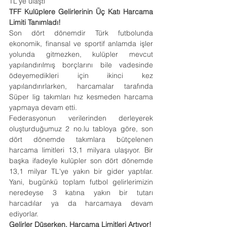
TL'ye ulaştı
TFF Kulüplere Gelirlerinin Üç Katı Harcama 
Limiti Tanımladı!
Son dört dönemdir Türk futbolunda 
ekonomik, finansal ve sportif anlamda işler 
yolunda gitmezken, kulüpler mevcut 
yapılandırılmış borçlarını bile vadesinde 
ödeyemedikleri için ikinci kez 
yapılandırırlarken, harcamalar tarafında 
Süper lig takımları hız kesmeden harcama 
yapmaya devam etti.
Federasyonun verilerinden derleyerek 
oluşturduğumuz 2 
no.lu
 tabloya göre, son 
dört dönemde takımlara bütçelenen 
harcama limitleri 13,1 milyara ulaşıyor. Bir 
başka ifadeyle kulüpler son dört dönemde 
13,1 milyar TL'ye yakın bir gider yaptılar. 
Yani, bugünkü toplam futbol gelirlerimizin 
neredeyse 3 katına yakın bir tutarı 
harcadılar ya da harcamaya devam 
ediyorlar.
Gelirler Düşerken, Harcama Limitleri Artıyor!