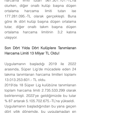
harcama limiti tutarı 567.301.101.-TL’na 
olurken, diğer onaltı kulüp başına düşen 
ortalama harcama limiti tutarı ise 
177.281.095.-TL olarak gerçekleşti. Buna 
göre ilk dört kulüp başına düşen ortalama 
tutar, diğer onaltı takım başına düşen 
ortalama harcama limitinin 3,2 katına 
ulaşıyor.
Son Dört Yılda Dört Kulüplere Tanımlanan 
Harcama Limiti 13 Milyar TL Oldu!
Uygulamanın başladığı 2019 ile 2022 
arasında, Süper Lig’de mücadele eden 24 
takıma tanımlanan harcama limitleri toplamı 
13.013.253.601.- TL oldu.
2019’da 18 Süper Lig kulübüne tanımlanan 
toplam harcama limiti 2.735.533.299 olarak 
belirlenmişti. 2022’ye geldiğimizde bu tutar 
% 87 artarak 5.105.702.675.-TL’na yükseldi.
Uygulamanın başladığından bu yana geçen 
dört yıllık dönemde, bu uygulamadan en 