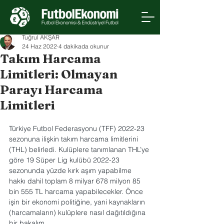
Tuğrul AKŞAR
24 Haz 2022
4 dakikada okunur
Takım Harcama
Limitleri: Olmayan
Parayı Harcama
Limitleri
Türkiye Futbol Federasyonu (TFF) 2022-23 
sezonuna ilişkin takım harcama limitlerini 
(THL) belirledi. Kulüplere tanımlanan THL’ye 
göre 19 Süper Lig kulübü 2022-23 
sezonunda yüzde kırk aşım yapabilme 
hakkı dahil toplam 8 milyar 678 milyon 85 
bin 555 TL harcama yapabilecekler. Önce 
işin bir ekonomi politiğine, yani kaynakların 
(harcamaların) kulüplere nasıl dağıtıldığına 
bir bakalım. 