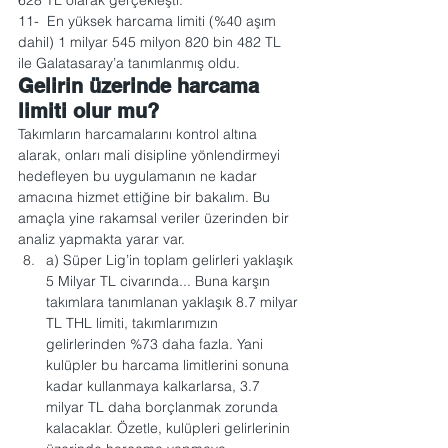
628 TL olarak gerçekleşti.
11-  En yüksek harcama limiti (%40 aşım 
dahil) 1 milyar 545 milyon 820 bin 482 TL 
ile Galatasaray’a tanımlanmış oldu.
Gelirin üzerinde harcama 
limiti olur mu?
Takımların harcamalarını kontrol altına 
alarak, onları mali disipline yönlendirmeyi 
hedefleyen bu uygulamanın ne kadar 
amacına hizmet ettiğine bir bakalım. Bu 
amaçla yine rakamsal veriler üzerinden bir 
analiz yapmakta yarar var.
a) Süper Lig’in toplam gelirleri yaklaşık 
5 Milyar TL civarında... Buna karşın 
takımlara tanımlanan yaklaşık 8.7 milyar 
TL THL limiti, takımlarımızın 
gelirlerinden %73 daha fazla. Yani 
kulüpler bu harcama limitlerini sonuna 
kadar kullanmaya kalkarlarsa, 3.7 
milyar TL daha borçlanmak zorunda 
kalacaklar. Özetle, kulüpleri gelirlerinin 