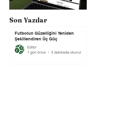
Son Yazılar
Futbolun Güzelliğini Yeniden
Şekillendiren Üç Güç
Editör
1 gün önce
3 dakikada okunur
2026 Dünya Kupası'nda Hakemlik
(3)
Ahmet GÜVENER
1 gün önce
2 dakikada okunur
FIFA-UEFA Savaşı Bitti mi?
Tuğrul AKŞAR
2 gün önce
10 dakikada okunur