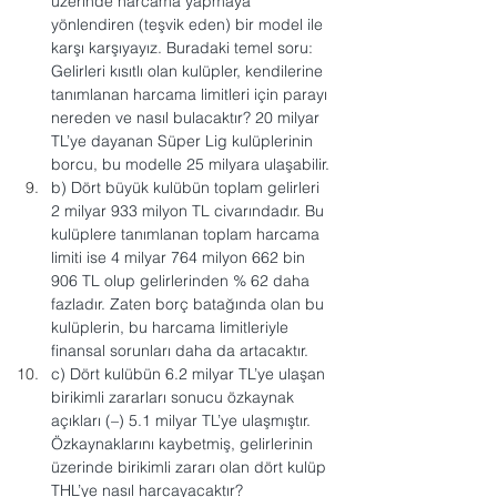
üzerinde harcama yapmaya 
yönlendiren (teşvik eden) bir model ile 
karşı karşıyayız. Buradaki temel soru: 
Gelirleri kısıtlı olan kulüpler, kendilerine 
tanımlanan harcama limitleri için parayı 
nereden ve nasıl bulacaktır? 20 milyar 
TL’ye dayanan Süper Lig kulüplerinin 
borcu, bu modelle 25 milyara ulaşabilir.
b) Dört büyük kulübün toplam gelirleri 
2 milyar 933 milyon TL civarındadır. Bu 
kulüplere tanımlanan toplam harcama 
limiti ise 4 milyar 764 milyon 662 bin 
906 TL olup gelirlerinden % 62 daha 
fazladır. Zaten borç batağında olan bu 
kulüplerin, bu harcama limitleriyle 
finansal sorunları daha da artacaktır.
c) Dört kulübün 6.2 milyar TL’ye ulaşan 
birikimli zararları sonucu özkaynak 
açıkları (–) 5.1 milyar TL’ye ulaşmıştır. 
Özkaynaklarını kaybetmiş, gelirlerinin 
üzerinde birikimli zararı olan dört kulüp 
THL’ye nasıl harcayacaktır?