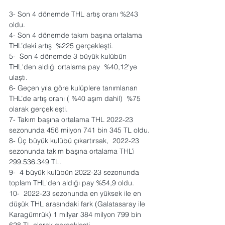
3- Son 4 dönemde THL artış oranı %243 
oldu.
4- Son 4 dönemde takım başına ortalama 
THL’deki artış  %225 gerçekleşti.
5-  Son 4 dönemde 3 büyük kulübün 
THL'den aldığı ortalama pay  %40,12'ye 
ulaştı.
6- Geçen yıla göre kulüplere tanımlanan 
THL’de artış oranı ( %40 aşım dahil)  %75 
olarak gerçekleşti.
7- Takım başına ortalama THL 2022-23 
sezonunda 456 milyon 741 bin 345 TL oldu.
8- Üç büyük kulübü çıkartırsak,  2022-23 
sezonunda takım başına ortalama THL’i  
299.536.349 TL.
9-  4 büyük kulübün 2022-23 sezonunda 
toplam THL'den aldığı pay %54,9 oldu.
10-  2022-23 sezonunda en yüksek ile en 
düşük THL arasındaki fark (Galatasaray ile 
Karagümrük) 1 milyar 384 milyon 799 bin 