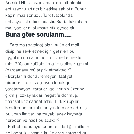
Ancak THL ile uygulaması da futboldaki 
enflasyonu artırıcı bir etkiye sahiptir. Bunun 
kaçınılmaz sonucu, Türk futbolunda 
enflasyonist artış olacaktır. Bu da takımların 
mali yapılarını olumsuz etkileyecektir.
Buna göre sorularım….
-  Zararda (batakta) olan kulüpleri mali 
disipline sevk etmek için getirilen bu 
uygulama hala amacına hizmet etmekte 
midir? Yoksa kulüpleri mali disiplinsizliğe mi 
(harcamaya mı) teşvik etmektedir?
- Borçlarını döndüremeyen, faaliyet 
giderlerini bile karşılayabilecek gelir 
yaratamayan, zararları gelirlerinin üzerine 
çıkmış, özkaynakları negatife dönmüş, 
finansal kriz sarmalındaki Türk kulüpleri, 
kendilerine tanımlanan ya da bloke edilmiş 
bulunan limitleri harcayabilecek kaynağı 
nereden ve nasıl bulacaktır?
- Futbol federasyonunun belirlediği limitlerin 
ne kadarlık kısmının kulüplerce harcandığı 