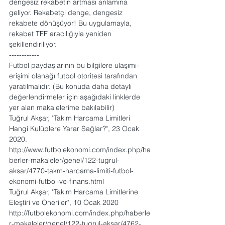
dengesiz rekabetin artması anlamına 
geliyor. Rekabetçi denge, dengesiz 
rekabete dönüşüyor! Bu uygulamayla, 
rekabet TFF aracılığıyla yeniden 
şekillendiriliyor.
------------
Futbol paydaşlarının bu bilgilere ulaşımı-
erişimi olanağı futbol otoritesi tarafından 
yaratılmalıdır. (Bu konuda daha detaylı 
değerlendirmeler için aşağıdaki linklerde 
yer alan makalelerime bakılabilir)
Tuğrul Akşar, "Takım Harcama Limitleri 
Hangi Kulüplere Yarar Sağlar?", 23 Ocak 
2020.  
http://www.futbolekonomi.com/index.php/ha
berler-makaleler/genel/122-tugrul-
aksar/4770-takm-harcama-limiti-futbol-
ekonomi-futbol-ve-finans.html
Tuğrul Akşar, "Takım Harcama Limitlerine 
Eleştiri ve Öneriler", 10 Ocak 2020  
http://futbolekonomi.com/index.php/haberle
r-makaleler/genel/122-tugrul-aksar/4762-