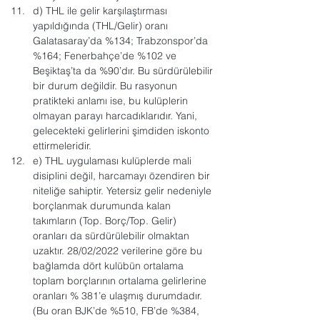
d) THL ile gelir karşılaştırması 
yapıldığında (THL/Gelir) oranı 
Galatasaray’da %134; Trabzonspor’da 
%164; Fenerbahçe’de %102 ve 
Beşiktaş’ta da %90’dır. Bu sürdürülebilir 
bir durum değildir. Bu rasyonun 
pratikteki anlamı ise, bu kulüplerin 
olmayan parayı harcadıklarıdır. Yani, 
gelecekteki gelirlerini şimdiden iskonto 
ettirmeleridir.
e) THL uygulaması kulüplerde mali 
disiplini değil, harcamayı özendiren bir 
niteliğe sahiptir. Yetersiz gelir nedeniyle 
borçlanmak durumunda kalan 
takımların (Top. Borç/Top. Gelir) 
oranları da sürdürülebilir olmaktan 
uzaktır. 28/02/2022 verilerine göre bu 
bağlamda dört kulübün ortalama 
toplam borçlarının ortalama gelirlerine 
oranları % 381’e ulaşmış durumdadır. 
(Bu oran BJK’de %510, FB’de %384, 