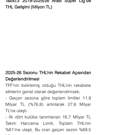
Tablo:3 2019-2025/26 Arası Süper Lig’de 
THL Gelişimi (Milyon TL)
2025-26 Sezonu THL’nin Rekabet Açısından 
Değerlendirilmesi
TFF’nin belirlemiş olduğu THL’nin rekabete 
etkilerini genel olarak değerlendirirsek;
- Geçen sezona göre toplam limitler 11,9 
Milyar TL (%76,8) artırılarak 27,6 Milyar 
TL’na ulaştı.
- İlk dört kulübe tanımlanan 16,7 Milyar TL 
Takım Harcama Limiti, Toplam THL’nin 
%61’ine ulaştı. Bu oran geçen sezon %69,5 