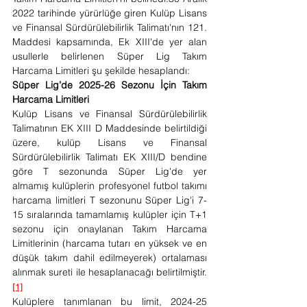
2022 tarihinde yürürlüğe giren Kulüp Lisans 
ve Finansal Sürdürülebilirlik Talimatı'nın 121. 
Maddesi kapsamında, Ek XIII'de yer alan 
usullerle belirlenen Süper Lig Takım 
Harcama Limitleri şu şekilde hesaplandı:
Süper Lig’de 2025-26 Sezonu İçin Takım 
Harcama Limitleri
Kulüp Lisans ve Finansal Sürdürülebilirlik 
Talimatının EK XIII D Maddesinde belirtildiği 
üzere, kulüp Lisans ve Finansal 
Sürdürülebilirlik Talimatı EK XIII/D bendine 
göre T sezonunda Süper Lig'de yer 
almamış kulüplerin profesyonel futbol takımı 
harcama limitleri T sezonunu Süper Lig'i 7-
15 sıralarında tamamlamış kulüpler için T+1 
sezonu için onaylanan Takım Harcama 
Limitlerinin (harcama tutarı en yüksek ve en 
düşük takım dahil edilmeyerek) ortalaması 
alınmak sureti ile hesaplanacağı belirtilmiştir.
[1]
Kulüplere tanımlanan bu limit, 2024-25 