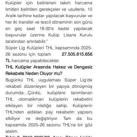
Kulüpler için belirlenen takım harcama 
limitleri belirtilen gerekçeler ve usullerle, 15 
Aralık tarihine kadar yapılacak başvurular ve 
her iki transfer ve tescil döneminin son günü 
en geç saat 18.00'e kadar yapılacak 
başvurular üzerine Kulüp Lisans Kurulu 
tarafından artırılabilir.”
Süper Lig Kulüpleri THL kapsamında 2025-
26 sezonu için toplam 
    27.505.815.656 
TL 
harcama yapabilecekler.  
THL Kulüpler Arasında Haksız ve Dengesiz 
Rekabete Neden Oluyor mu?
Bugünkü THL uygulaması Süper Lig’de 
rekabeti düzenleyen bir yapıya dönüşmüş 
durumda…Çünkü, kulüplere tanımlanan 
THL otomatikman kulüplerin rekabetini 
etkileyen bir niteliğe sahip. Kulüplerin 
THL’nden aldıkları pay rekabetin yapısını 
etkiliyor ve değiştiriyor. Tam da bu 
kapsamda 2025-26 sezonu THL’ne bir göz 
atalım.