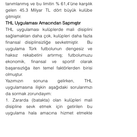
tanımlanmış ve bu limitin % 61,4’üne karşılık 
gelen 45.3 Milyar TL dört büyük kulübe 
gitmiştir.  
THL Uygulaması Amacından Sapmıştır
THL uygulaması kulüplerde mali disiplini 
sağlamaktan daha çok, kulüpleri daha fazla 
finansal disiplinsizliğe sevketmiştir.  Bu 
uygulama Türk futbolunun dengesiz ve 
haksız rekabetini artırmış; futbolumuzu 
ekonomik, finansal ve sportif olarak 
başarısızlığa iten temel faktörlerden birisi 
olmuştur. 
Yazımızın sonuna gelirken, THL 
uygulamasına ilişkin aşağıdaki sorularımızı 
da sormak zorundayım:
1. Zararda (batakta) olan kulüpleri mali 
disipline sevk etmek için getirilen bu 
uygulama hala amacına hizmet etmekte 
midir? Yoksa kulüpleri mali disiplinsizliğe mi 
(harcamaya mı) teşvik etmektedir?
2. Borçlarını döndüremeyen, faaliyet 