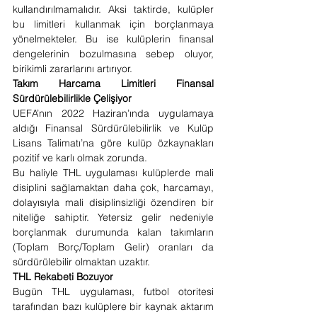
kullandırılmamalıdır. Aksi taktirde, kulüpler 
bu limitleri kullanmak için borçlanmaya 
yönelmekteler. Bu ise kulüplerin finansal 
dengelerinin bozulmasına sebep oluyor, 
birikimli zararlarını artırıyor. 
Takım Harcama Limitleri Finansal 
Sürdürülebilirlikle Çelişiyor
UEFA’nın 2022 Haziran’ında uygulamaya 
aldığı Finansal Sürdürülebilirlik ve Kulüp 
Lisans Talimatı’na göre kulüp özkaynakları 
pozitif ve karlı olmak zorunda. 
Bu haliyle THL uygulaması kulüplerde mali 
disiplini sağlamaktan daha çok, harcamayı, 
dolayısıyla mali disiplinsizliği özendiren bir 
niteliğe sahiptir. Yetersiz gelir nedeniyle 
borçlanmak durumunda kalan takımların 
(Toplam Borç/Toplam Gelir) oranları da 
sürdürülebilir olmaktan uzaktır. 
THL Rekabeti Bozuyor
Bugün THL uygulaması, futbol otoritesi 
tarafından bazı kulüplere bir kaynak aktarım 