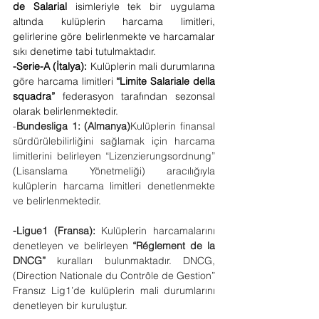
de Salarial
 isimleriyle tek bir uygulama 
altında kulüplerin harcama limitleri, 
gelirlerine göre belirlenmekte ve harcamalar 
sıkı denetime tabi tutulmaktadır. 
-Serie-A (İtalya):
 Kulüplerin mali durumlarına 
göre harcama limitleri 
“Limite Salariale della 
squadra”
 federasyon tarafından sezonsal 
olarak belirlenmektedir.
-
Bundesliga 1: (Almanya)
Kulüplerin finansal 
sürdürülebilirliğini sağlamak için harcama 
limitlerini belirleyen “Lizenzierungsordnung” 
(Lisanslama Yönetmeliği) aracılığıyla 
kulüplerin harcama limitleri denetlenmekte 
ve belirlenmektedir.
-Ligue1 (Fransa):
 Kulüplerin harcamalarını 
denetleyen ve belirleyen 
“Réglement de la 
DNCG”
 kuralları bulunmaktadır. DNCG, 
(Direction Nationale du Contrôle de Gestion” 
Fransız Lig1’de kulüplerin mali durumlarını 
denetleyen bir kuruluştur.