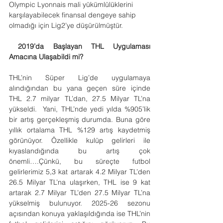
Olympic Lyonnais mali yükümlülüklerini 
karşılayabilecek finansal dengeye sahip 
olmadığı için Lig2’ye düşürülmüştür.
2019’da Başlayan THL Uygulaması 
Amacına Ulaşabildi mi?
THL’nin Süper Lig’de uygulamaya 
alındığından bu yana geçen süre içinde 
THL 2.7 milyar TL’dan, 27.5 Milyar TL’na 
yükseldi.  Yani, THL’nde yedi yılda %905’lik 
bir artış gerçekleşmiş durumda. Buna göre 
yıllık ortalama THL %129 artış kaydetmiş 
görünüyor. Özellikle kulüp gelirleri ile 
kıyaslandığında bu artış çok 
önemli….Çünkü, bu süreçte futbol 
gelirlerimiz 5,3 kat artarak 4.2 Milyar TL’den 
26.5 Milyar TL’na ulaşırken, THL ise 9 kat 
artarak 2.7 Milyar TL’den 27.5 Milyar TL’na 
yükselmiş bulunuyor. 2025-26 sezonu 
açısından konuya yaklaşıldığında ise THL’nin 