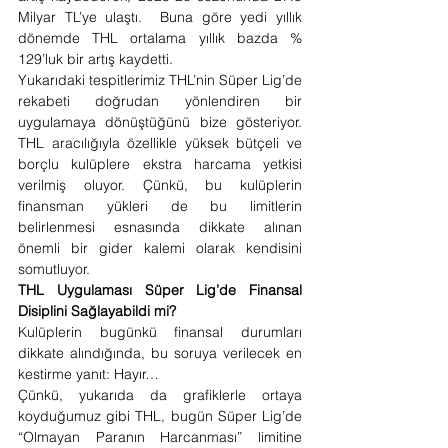
Milyar TL’ye ulaştı.  Buna göre yedi yıllık 
dönemde THL ortalama yıllık bazda % 
129’luk bir artış kaydetti.
Yukarıdaki tespitlerimiz THL’nin Süper Lig’de 
rekabeti doğrudan yönlendiren bir 
uygulamaya dönüştüğünü bize gösteriyor. 
THL aracılığıyla özellikle yüksek bütçeli ve 
borçlu kulüplere ekstra harcama yetkisi 
verilmiş oluyor. Çünkü, bu kulüplerin 
finansman yükleri de bu limitlerin 
belirlenmesi esnasında dikkate alınan 
önemli bir gider kalemi olarak kendisini 
somutluyor.
THL Uygulaması Süper Lig’de Finansal 
Disiplini Sağlayabildi mi? 
Kulüplerin bugünkü finansal durumları 
dikkate alındığında, bu soruya verilecek en 
kestirme yanıt: Hayır…
Çünkü, yukarıda da grafiklerle ortaya 
koyduğumuz gibi THL, bugün Süper Lig’de 
“Olmayan Paranın Harcanması” limitine 