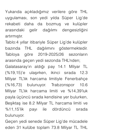
Yukarıda açıkladığımız verilere göre THL 
uygulaması, son yedi yılda Süper Lig’de 
rekabeti daha da bozmuş ve kulüpler 
arasındaki gelir dağılımı dengesizliğini 
artırmıştır. 
Tablo:4 yıllar itibariyle Süper Lig’de kulüpler 
bazında THL dağılımını göstermektedir. 
Tabloya göre 2019-2025/26 sezonların 
arasında geçen yedi sezonda THL’nden;
Galatasaray’ın aldığı pay 14.1 Milyar TL 
(%19,15)’e ulaşırken, ikinci sırada 12.3 
Milyar TL’lık harcama limitiyle Fenerbahçe 
(%16,73) bulunuyor. Trabzonspor 10.6 
Milyar TL’lık harcama limiti ve %14,39’luk 
payla üçüncü sırada kendisine yer bulurken, 
Beşiktaş ise 8.2 Milyar TL harcama limiti ve 
%11,15’lik payı ile dördüncü sırada 
bulunuyor.
Geçen yedi senede Süper Lig’de mücadele 
eden 31 kulübe toplam 73.8 Milyar TL THL 