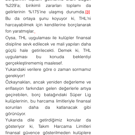
%229’a; birikimli zararları toplamı da 
gelirlerinin %175’ine ulaşmış durumda.
[3]
Bu da ortaya şunu koyuyor ki, THL'ni 
harcayabilmek için kendilerine borçlanarak 
fon yaratmışlar.
Oysa, THL uygulaması ile kulüpler finansal 
disipline sevk edilecek ve mali yapıları daha 
güçlü hale getirilecekti. Demek ki, THL 
uygulaması bu konuda beklentiyi 
gerçekleştirememiş maalesef.
Yukarıdaki verilere göre o zaman sormamız 
gerekiyor!
Özkaynakları, ancak yeniden değerleme ve 
enflasyon farkından gelen değerlerle artıya 
geçirebilen, borç batağındaki Süper Lig 
kulüplerinin, bu harcama limitleriyle finansal 
sorunları daha da katlanacak gibi 
görünüyor.
Yukarıda dile getirdiğimiz konular da 
gösteriyor ki, Takım Harcama Limitleri 
finansal güvence gösterilmeden kulüplere 