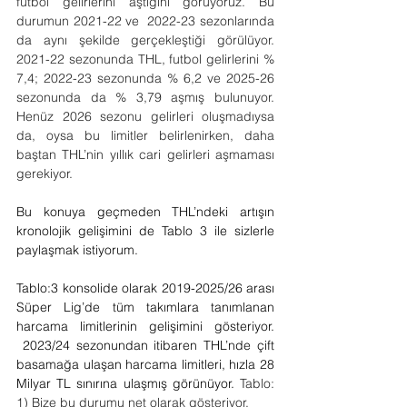
futbol gelirlerini aştığını görüyoruz. Bu 
durumun 2021-22 ve  2022-23 sezonlarında 
da aynı şekilde gerçekleştiği görülüyor. 
2021-22 sezonunda THL, futbol gelirlerini % 
7,4; 2022-23 sezonunda % 6,2 ve 2025-26 
sezonunda da % 3,79 aşmış bulunuyor. 
Henüz 2026 sezonu gelirleri oluşmadıysa 
da, oysa bu limitler belirlenirken, daha 
baştan THL’nin yıllık cari gelirleri aşmaması 
gerekiyor.
Bu konuya geçmeden THL’ndeki artışın 
kronolojik gelişimini de Tablo 3 ile sizlerle 
paylaşmak istiyorum.
Tablo:3 konsolide olarak 2019-2025/26 arası 
Süper Lig’de tüm takımlara tanımlanan 
harcama limitlerinin gelişimini gösteriyor. 
 2023/24 sezonundan itibaren THL’nde çift 
basamağa ulaşan harcama limitleri, hızla 28 
Milyar TL sınırına ulaşmış görünüyor. 
Tablo: 
1) Bize bu durumu net olarak gösteriyor.