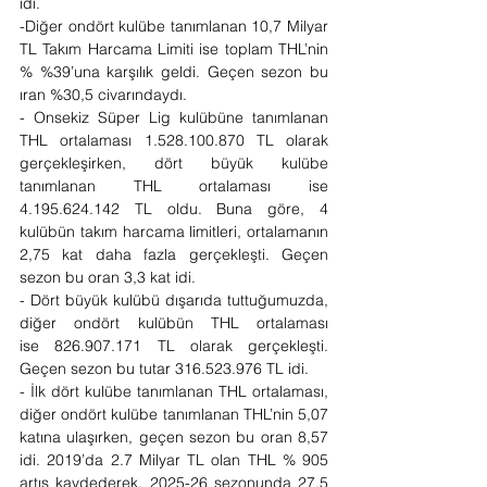
idi.
-Diğer ondört kulübe tanımlanan 10,7 Milyar 
TL Takım Harcama Limiti ise toplam THL’nin 
% %39’una karşılık geldi. Geçen sezon bu 
ıran %30,5 civarındaydı.
- Onsekiz Süper Lig kulübüne tanımlanan 
THL ortalaması 1.528.100.870 TL olarak 
gerçekleşirken, dört büyük kulübe 
tanımlanan THL ortalaması ise 
4.195.624.142 TL oldu. Buna göre, 4 
kulübün takım harcama limitleri, ortalamanın 
2,75 kat daha fazla gerçekleşti. Geçen 
sezon bu oran 3,3 kat idi.
- Dört büyük kulübü dışarıda tuttuğumuzda, 
diğer ondört kulübün THL ortalaması 
ise 826.907.171 TL olarak gerçekleşti. 
Geçen sezon bu tutar 316.523.976 TL idi.
- İlk dört kulübe tanımlanan THL ortalaması, 
diğer ondört kulübe tanımlanan THL’nin 5,07 
katına ulaşırken, geçen sezon bu oran 8,57 
idi. 2019’da 2.7 Milyar TL olan THL % 905 
artış kaydederek, 2025-26 sezonunda 27.5 