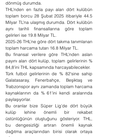
dönmüş durumda.
THL’nden en fazla payı alan dört kulübün 
toplam borcu 28 Şubat 2025 itibariyle 44.5 
Milyar TL’na ulaşmış durumda. Dört kulübün 
aynı tarihli finansallarına göre toplam 
gelirleri ise 19.8 Milyar TL.
2025-26 THL’ne göre dört takıma tanımlanan 
toplam harcama tutarı 16.8 Milyar TL.
Bu finansal verilere göre THL’nden aslan 
payını alan dört kulüp, toplam gelirlerinin % 
84,8’ini THL kapsamında harcayabilecekler.
Türk futbol gelirlerinin de % 82'sine sahip 
Galatasaray, Fenerbahçe, Beşiktaş ve 
Trabzonspor aynı zamanda toplam harcama 
kaynaklarının da % 61'ini kendi aralarında 
paylaşıyorlar.  
Bu oranlar bize Süper Lig’de dört büyük 
kulüp lehine önemli bir rekabet 
üstünlüğünün oluştuğunu gösteriyor. THL, 
bu dengesizliği artıran önemli kaynak 
dağıtma araçlarından birisi olarak ortaya 