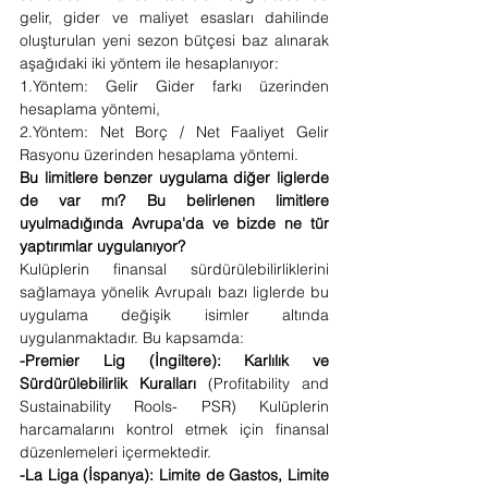
gelir, gider ve maliyet esasları dahilinde 
oluşturulan yeni sezon bütçesi baz alınarak 
aşağıdaki iki yöntem ile hesaplanıyor:
1.Yöntem: Gelir Gider farkı üzerinden 
hesaplama yöntemi,
2.Yöntem: Net Borç / Net Faaliyet Gelir 
Rasyonu üzerinden hesaplama yöntemi.
Bu limitlere benzer uygulama diğer liglerde 
de var mı? Bu belirlenen limitlere 
uyulmadığında Avrupa'da ve bizde ne tür 
yaptırımlar uygulanıyor? 
Kulüplerin finansal sürdürülebilirliklerini 
sağlamaya yönelik Avrupalı bazı liglerde bu 
uygulama değişik isimler altında 
uygulanmaktadır. Bu kapsamda:
-Premier Lig (İngiltere):
Karlılık ve 
Sürdürülebilirlik Kuralları
 (Profitability and 
Sustainability Rools- PSR) Kulüplerin 
harcamalarını kontrol etmek için finansal 
düzenlemeleri içermektedir.
-La Liga (İspanya):
Limite de Gastos, Limite 