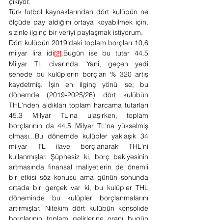
çıkıyor. 
Türk futbol kaynaklarından dört kulübün ne 
ölçüde pay aldığını ortaya koyabilmek için, 
sizinle ilginç bir veriyi paylaşmak istiyorum.
Dört kulübün 2019’daki toplam borçları 10,6 
milyar lira idi
.Bugün ise bu tutar 44.5 
[2]
Milyar TL civarında. Yani, geçen yedi 
senede bu kulüplerin borçları % 320 artış 
kaydetmiş. İşin en ilginç yönü ise; bu 
dönemde (2019-2025/26) dört kulübün 
THL'nden aldıkları toplam harcama tutarları 
45.3 Milyar TL'na ulaşırken, toplam 
borçlarının da 44.5 Milyar TL'na yükselmiş 
olması...Bu dönemde kulüpler yaklaşık 34 
milyar TL ilave borçlanarak THL'ni 
kullanmışlar. Şüphesiz ki, borç bakiyesinin 
artmasında finansal maliyetlerin de önemli 
bir etkisi söz konusu ama günün sonunda 
ortada bir gerçek var ki, bu kulüpler THL 
döneminde bu kulüpler borçlanmalarını 
artırmışlar. Nitekim dört kulübün konsolide 
borçlarının toplam gelirlerine oranı bugün 