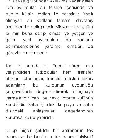
En alt yaş grubundan A-Takıma kadar gelen 
tüm oyuncular bu felsefe içerisinde ve 
bunun kültür kodları ile yetiştirilir. Yazılı 
olmayan bu kodların tamamı davranış 
özellikleri ile belirginleşir. Misyon olarak, tüm 
takımın buna sahip olması ve yetişen ve 
gelen yeni oyunculara bu kodların 
benimsemelerine yardımcı olmaları da 
görevlerinin içindedir.
Tabii ki burada en önemli süreç hem 
yetiştirdikleri futbolcular hem transfer 
ettikleri futbolcular, transfer ettikleri teknik 
adamların bu kurgunun uygunluğu 
çerçevesinde değerlendirerek anlaşmaya 
varmalarıdır. Yani belirleyici otorite kulübün 
kendisidir. Saha içindeki kurguyu ve saha 
dışındaki anlaşmaları değerlendiren 
kurumsal kulüp yapısıdır.
Kulüp hiçbir şekilde bir antrenörün tek 
başına ve bir başkanın, tek başına inisiyatif 