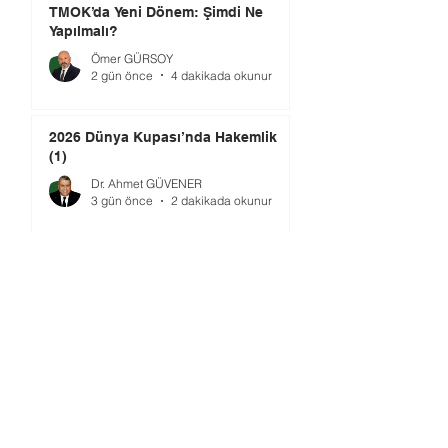
TMOK’da Yeni Dönem: Şimdi Ne
Yapılmalı?
Ömer GÜRSOY
2 gün önce
4 dakikada okunur
2026 Dünya Kupası’nda Hakemlik
(1)
Dr. Ahmet GÜVENER
3 gün önce
2 dakikada okunur
2026 Dünya Kupası’nın Ardından:
Futbolun Arka Plana Düştüğü
Turnuva
Hüseyin ÖZKÖK
4 gün önce
4 dakikada okunur
Gündem