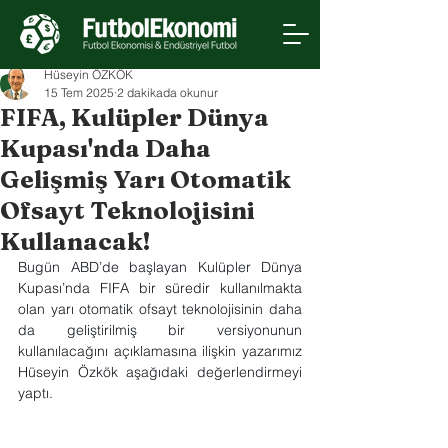
Hüseyin ÖZKÖK
15 Tem 2025
2 dakikada okunur
FIFA, Kulüpler Dünya
Kupası'nda Daha
Gelişmiş Yarı Otomatik
Ofsayt Teknolojisini
Kullanacak!
Bugün ABD’de başlayan Kulüpler Dünya 
Kupası’nda FIFA bir süredir kullanılmakta 
olan yarı otomatik ofsayt teknolojisinin daha 
da geliştirilmiş bir versiyonunun 
kullanılacağını açıklamasına ilişkin yazarımız 
Hüseyin Özkök aşağıdaki değerlendirmeyi 
yaptı. 