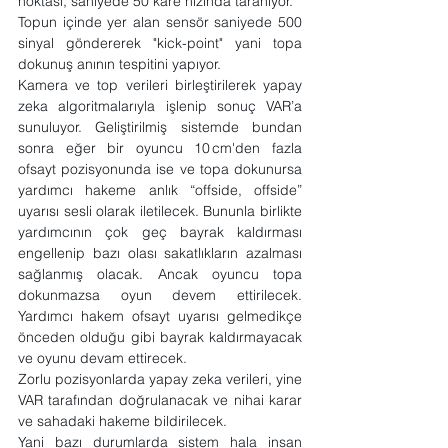
noktası, saniyede 50 kare hızında taranıyor.
Topun içinde yer alan sensör saniyede 500 
sinyal göndererek "kick-point" yani topa 
dokunuş anının tespitini yapıyor.
Kamera ve top verileri birleştirilerek yapay 
zeka algoritmalarıyla işlenip sonuç VAR’a 
sunuluyor. Geliştirilmiş sistemde bundan 
sonra eğer bir oyuncu 10 cm'den fazla 
ofsayt pozisyonunda ise ve topa dokunursa 
yardımcı hakeme anlık “offside, offside” 
uyarısı sesli olarak iletilecek. Bununla birlikte 
yardımcının çok geç bayrak kaldırması 
engellenip bazı olası sakatlıkların azalması 
sağlanmış olacak. Ancak oyuncu topa 
dokunmazsa oyun devem ettirilecek. 
Yardımcı hakem ofsayt uyarısı gelmedikçe 
önceden olduğu gibi bayrak kaldırmayacak 
ve oyunu devam ettirecek.
Zorlu pozisyonlarda yapay zeka verileri, yine 
VAR tarafından doğrulanacak ve nihai karar 
ve sahadaki hakeme bildirilecek.
Yani bazı durumlarda sistem hala insan 