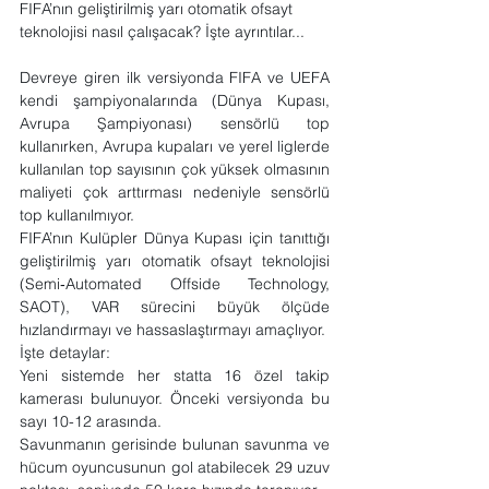
FIFA’nın geliştirilmiş yarı otomatik ofsayt 
teknolojisi nasıl çalışacak? İşte ayrıntılar...
Devreye giren ilk versiyonda FIFA ve UEFA 
kendi şampiyonalarında (Dünya Kupası, 
Avrupa Şampiyonası) sensörlü top 
kullanırken, Avrupa kupaları ve yerel liglerde 
kullanılan top sayısının çok yüksek olmasının 
maliyeti çok arttırması nedeniyle sensörlü 
top kullanılmıyor.
FIFA’nın Kulüpler Dünya Kupası için tanıttığı 
geliştirilmiş yarı otomatik ofsayt teknolojisi 
(Semi‑Automated Offside Technology, 
SAOT), VAR sürecini büyük ölçüde 
hızlandırmayı ve hassaslaştırmayı amaçlıyor.
İşte detaylar:
Yeni sistemde her statta 16 özel takip 
kamerası bulunuyor. Önceki versiyonda bu 
sayı 10-12 arasında.
Savunmanın gerisinde bulunan savunma ve 
hücum oyuncusunun gol atabilecek 29 uzuv 