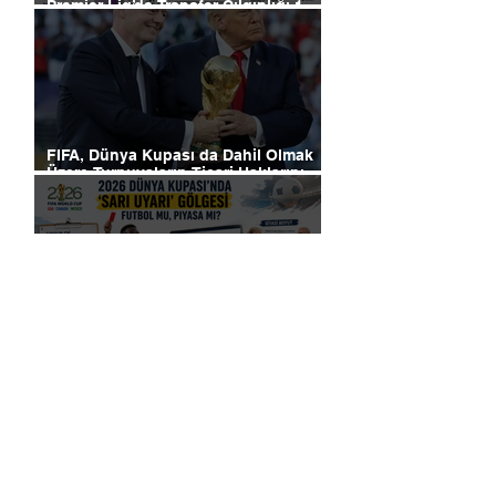
Premier Lig’de Transfer Çılgınlığı 1
Milyar Sterlin'i Aştı
FIFA, Dünya Kupası da Dahil Olmak
Üzere Turnuvaların Ticari Haklarını
Özel Yatırımcılara Satacağını Açıkladı!
2026 Dünya Kupası’nda “Sarı Uyarı”
Gölgesi: Futbol mu, Piyasa mı?
Futbolun Yeni Oyun Kurucusu Yapay