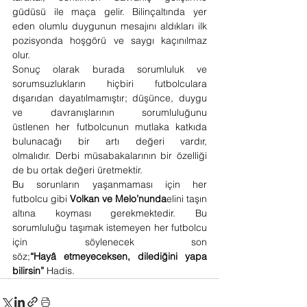
güdüsü ile maça gelir. Bilinçaltında yer 
eden olumlu duygunun mesajını aldıkları ilk 
pozisyonda hoşgörü ve saygı kaçınılmaz 
olur. 
​Sonuç olarak burada sorumluluk ve 
sorumsuzlukların hiçbiri futbolculara 
dışarıdan dayatılmamıştır; düşünce, duygu 
ve davranışlarının sorumluluğunu 
üstlenen her futbolcunun mutlaka katkıda 
bulunacağı bir artı değeri vardır, 
olmalıdır. Derbi müsabakalarının bir özelliği 
de bu ortak değeri üretmektir. 
​Bu sorunların yaşanmaması için her 
futbolcu gibi 
Volkan ve Melo’nunda
elini taşın 
altına koyması gerekmektedir. Bu 
sorumluluğu taşımak istemeyen her futbolcu 
için söylenecek son 
söz;
“Hayâ etmeyeceksen, dilediğini yapa 
bilirsin”
 Hadis.