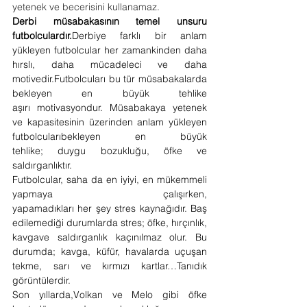
yetenek ve becerisini kullanamaz. 
Derbi müsabakasının temel unsuru 
futbolculardır.
Derbiye farklı bir anlam 
yükleyen futbolcular her zamankinden daha 
hırslı, daha mücadeleci ve daha 
motivedir.Futbolcuları bu tür müsabakalarda 
bekleyen en büyük tehlike 
aşırı motivasyondur. Müsabakaya yetenek 
ve kapasitesinin üzerinden anlam yükleyen 
futbolcularıbekleyen en büyük 
tehlike; duygu bozukluğu, öfke ve 
saldırganlıktır. 
Futbolcular, saha da en iyiyi, en mükemmeli 
yapmaya çalışırken, 
yapamadıkları her şey stres kaynağıdır. Baş 
edilemediği durumlarda stres; öfke, hırçınlık, 
kavgave saldırganlık kaçınılmaz olur. Bu 
durumda; kavga, küfür, havalarda uçuşan 
tekme, sarı ve kırmızı kartlar…Tanıdık 
görüntülerdir.
Son yıllarda,Volkan ve Melo gibi öfke 