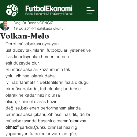
Doç. Dr. Recep CENGİZ
19 Eki 2014
1 dakikada okunur
Volkan-Melo
Derbi müsabakası oynayan 
üst düzey takımların, futbolcuları yetenek ve 
fizik kondisyonları hemen hemen 
eşit düzeyde olur.
Bu müsabakaları kazanmanın tek 
yolu, zihinsel olarak daha 
iyi hazırlanmaktır. Beklentilerin fazla olduğu 
bir müsabakada, futbolcular; bedensel 
olarak ne kadar hazır olursa 
olsun, zihinsel olarak hazır 
değilse,beklenen performansın altında 
bir müsabaka çıkarır. Zihinsel hazırlık, derbi 
müsabakasında başarılı olmanın
“olmazsa 
olmaz”
 şartıdır.Çünkü zihinsel hazırlığı 
yapamayan futbolcular var olan güç, 