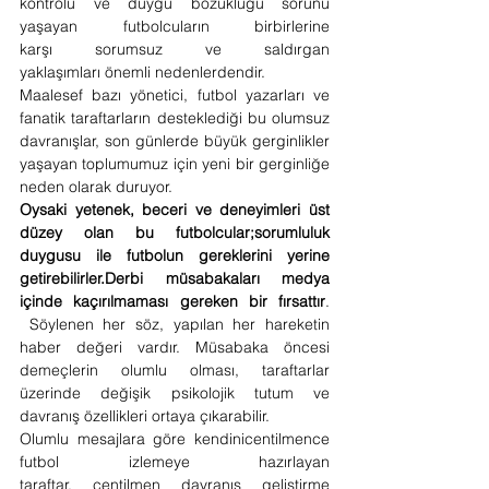
kontrolü ve duygu bozukluğu sorunu 
yaşayan futbolcuların birbirlerine 
karşı sorumsuz ve saldırgan 
yaklaşımları önemli nedenlerdendir.
Maalesef bazı yönetici, futbol yazarları ve 
fanatik taraftarların desteklediği bu olumsuz 
davranışlar, son günlerde büyük gerginlikler 
yaşayan toplumumuz için yeni bir gerginliğe 
neden olarak duruyor.
Oysaki yetenek, beceri ve deneyimleri üst 
düzey olan bu futbolcular;sorumluluk 
duygusu ile futbolun gereklerini yerine 
getirebilirler.Derbi müsabakaları medya 
içinde kaçırılmaması gereken bir fırsattır
. 
 Söylenen her söz, yapılan her hareketin 
haber değeri vardır. Müsabaka öncesi 
demeçlerin olumlu olması, taraftarlar 
üzerinde değişik psikolojik tutum ve 
davranış özellikleri ortaya çıkarabilir. 
Olumlu mesajlara göre kendinicentilmence 
futbol izlemeye hazırlayan 
taraftar, centilmen davranış geliştirme 