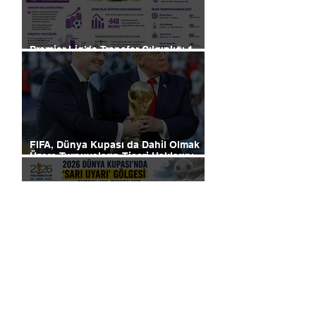
Premier Lig’de Transfer Çılgınlığı 1
Milyar Sterlin'i Aştı
FIFA, Dünya Kupası da Dahil Olmak
Üzere Turnuvaların Ticari Haklarını
Özel Yatırımcılara Satacağını Açıkladı!
2026 Dünya Kupası’nda “Sarı Uyarı”
Gölgesi: Futbol mu, Piyasa mı?