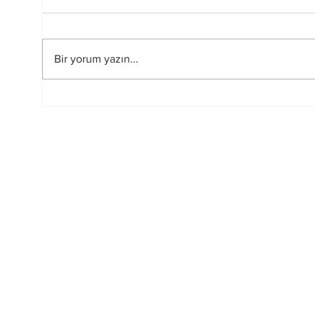
Bir yorum yazın...
FIFA-UEFA Savaşı Bitti
2026
mi?
Hakem