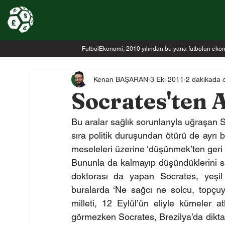
FutbolEkonomi, 2010 yılından bu yana futbolun ekonomi
Kenan BAŞARAN
3 Eki 2011
2 dakikada 
Socrates'ten 
Bu aralar sağlık sorunlarıyla uğraşan 
sıra politik duruşundan ötürü de ayrı bi
meseleleri üzerine ‘düşünmek’ten geri
Bununla da kalmayıp düşündüklerini sah
doktorası da yapan Socrates, yeşil s
buralarda ‘Ne sağcı ne solcu, topçuy
milleti, 12 Eylül’ün eliyle kümeler 
görmezken Socrates, Brezilya’da diktat