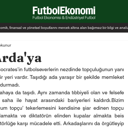
k, finansal ve yönetsel boyutlarını mercek altına alan bağımsız bir bilgi ve anal
okunur
Arda'ya
Socrates’in futbolseverlerin nezdinde topçuluğunun yanı 
r yeri vardır. Taşıdığı ada yaraşır bir şekilde memleket 
 durmadı.
aya da taşıdı. Aynı zamanda tıbbiyeli olan ve felsefe 
aha ile hayat arasındaki bariyerleri kaldırdı.Bizim 
um topçu’ tekerlemesini kendisine şiar edinen topçu 
atlamakta ve diktatörün elinden kupalar almakta beis 
örlüğe karşı mücadele etti. Arkadaşlarını da örgütleyip 