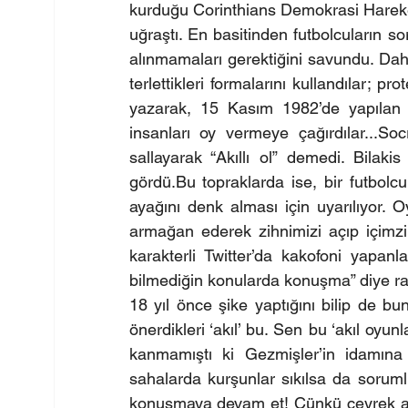
kurduğu Corinthians Demokrasi Hareke
uğraştı. En basitinden futbolcuların 
alınmamaları gerektiğini savundu. Daha 
terlettikleri formalarını kullandılar; pr
yazarak, 15 Kasım 1982’de yapılan ve
insanları oy vermeye çağırdılar...S
sallayarak “Akıllı ol” demedi. Bilak
gördü.Bu topraklarda ise, bir futbolc
ayağını denk alması için uyarılıyor. O
armağan ederek zihnimizi açıp içimzi
karakterli Twitter’da kakofoni yapanlar
bilmediğin konularda konuşma” diye racon
18 yıl önce şike yaptığını bilip de bu
önerdikleri ‘akıl’ bu. Sen bu ‘akıl oyu
kanmamıştı ki Gezmişler’in idamına “
sahalarda kurşunlar sıkılsa da sorumlu
konuşmaya devam et! Çünkü çeyrek asırd