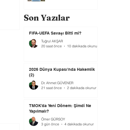
Son Yazılar
FIFA-UEFA Savaşı Bitti mi?
Tuğrul AKŞAR
20 saat önce
10 dakikada okunur
2026 Dünya Kupası'nda Hakemlik
(2)
Dr. Ahmet GÜVENER
21 saat önce
2 dakikada okunur
TMOK’da Yeni Dönem: Şimdi Ne
Yapılmalı?
Ömer GÜRSOY
3 gün önce
4 dakikada okunur