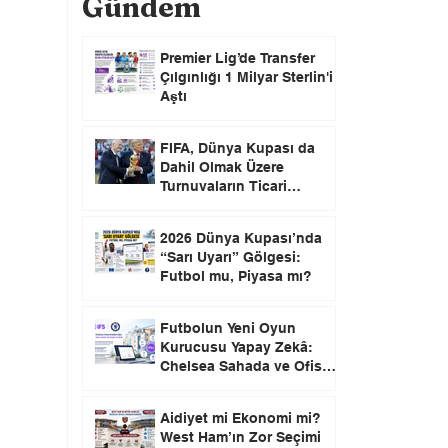
Gündem
Premier Lig’de Transfer
Çılgınlığı 1 Milyar Sterlin'i
Aştı
FIFA, Dünya Kupası da
Dahil Olmak Üzere
Turnuvaların Ticari
Haklarını Özel Yatırımcılara
Satacağını Açıkladı!
2026 Dünya Kupası’nda
“Sarı Uyarı” Gölgesi:
Futbol mu, Piyasa mı?
Futbolun Yeni Oyun
Kurucusu Yapay Zekâ:
Chelsea Sahada ve Ofiste
Devrim Peşinde
Aidiyet mi Ekonomi mi?
West Ham’ın Zor Seçimi