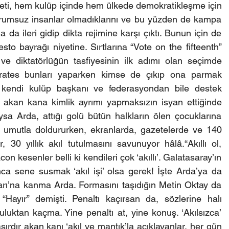
ti, hem kulüp içinde hem ülkede demokratikleşme için 
sorumsuz insanlar olmadıklarını ve bu yüzden de kampa 
da ileri gidip dikta rejimine karşı çıktı. Bunun için de 
otesto bayrağı niyetine. Sırtlarına “Vote on the fifteenth” 
 diktatörlüğün tasfiyesinin ilk adımı olan seçimde 
ocrates bunları yaparken kimse de çıkıp ona parmak 
is kendi kulüp başkanı ve federasyondan bile destek 
u akan kana kimlik ayrımı yapmaksızın isyan ettiğinde 
ysa Arda, attığı golü bütün halkların ölen çocuklarına 
 umutla doldururken, ekranlarda, gazetelerde ve 140 
, 30 yıllık akıl tutulmasını savunuyor hâlâ.“Akıllı ol, 
 kesenler belli ki kendileri çok ‘akıllı’. Galatasaray’ın 
nca sene susmak ‘akıl işi’ olsa gerek! İşte Arda’ya da 
nları’na kanma Arda. Formasını taşıdığın Metin Oktay da 
Hayır” demişti. Penaltı kaçırsan da, sözlerine halı 
luktan kaçma. Yine penaltı at, yine konuş. ‘Akılsızca’ 
ır akan kanı ‘akıl ve mantık’la açıklayanlar, her gün 