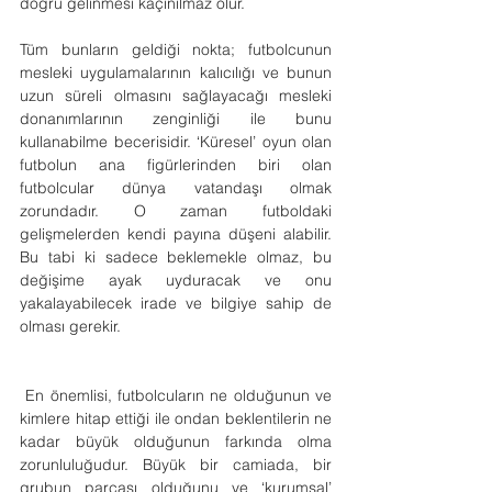
doğru gelinmesi kaçınılmaz olur.
Tüm bunların geldiği nokta; futbolcunun 
mesleki uygulamalarının kalıcılığı ve bunun 
uzun süreli olmasını sağlayacağı mesleki 
donanımlarının zenginliği ile bunu 
kullanabilme becerisidir. ‘Küresel’ oyun olan 
futbolun ana figürlerinden biri olan 
futbolcular dünya vatandaşı olmak 
zorundadır. O zaman futboldaki 
gelişmelerden kendi payına düşeni alabilir. 
Bu tabi ki sadece beklemekle olmaz, bu 
değişime ayak uyduracak ve onu 
yakalayabilecek irade ve bilgiye sahip de 
olması gerekir.
 En önemlisi, futbolcuların ne olduğunun ve 
kimlere hitap ettiği ile ondan beklentilerin ne 
kadar büyük olduğunun farkında olma 
zorunluluğudur. Büyük bir camiada, bir 
grubun parçası olduğunu ve ‘kurumsal’ 