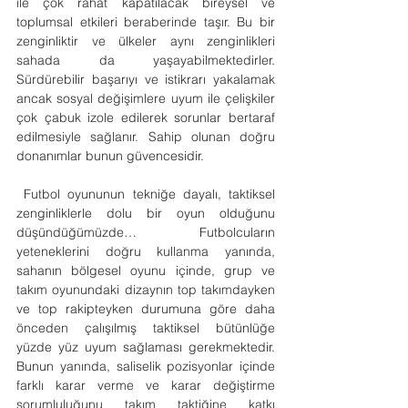
ile çok rahat kapatılacak bireysel ve 
toplumsal etkileri beraberinde taşır. Bu bir 
zenginliktir ve ülkeler aynı zenginlikleri 
sahada da yaşayabilmektedirler. 
Sürdürebilir başarıyı ve istikrarı yakalamak 
ancak sosyal değişimlere uyum ile çelişkiler 
çok çabuk izole edilerek sorunlar bertaraf 
edilmesiyle sağlanır. Sahip olunan doğru 
donanımlar bunun güvencesidir.
 Futbol oyununun tekniğe dayalı, taktiksel 
zenginliklerle dolu bir oyun olduğunu 
düşündüğümüzde… Futbolcuların 
yeteneklerini doğru kullanma yanında, 
sahanın bölgesel oyunu içinde, grup ve 
takım oyunundaki dizaynın top takımdayken 
ve top rakipteyken durumuna göre daha 
önceden çalışılmış taktiksel bütünlüğe 
yüzde yüz uyum sağlaması gerekmektedir. 
Bunun yanında, saliselik pozisyonlar içinde 
farklı karar verme ve karar değiştirme 
sorumluluğunu takım taktiğine katkı 