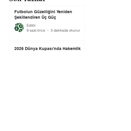
Futbolun Güzelliğini Yeniden
Şekillendiren Üç Güç
Editör
9 saat önce
3 dakikada okunur
2026 Dünya Kupası'nda Hakemlik
(3)
Ahmet GÜVENER
9 saat önce
2 dakikada okunur
FIFA-UEFA Savaşı Bitti mi?
Tuğrul AKŞAR
1 gün önce
10 dakikada okunur
2026 Dünya Kupası'nda Hakemlik
(2)