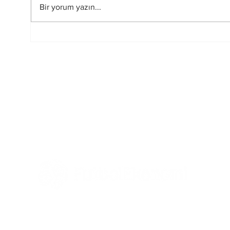
Bir yorum yazın...
FIFA-UEFA Savaşı Bitti
2026
mi?
Hakem
Tüm Haberler
Ekonomi