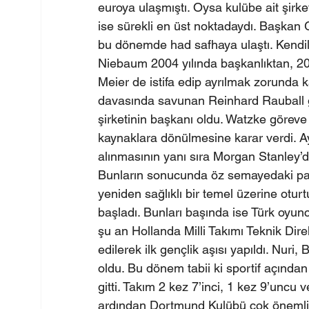
euroya ulaşmıştı. Oysa kulübe ait şirket
ise sürekli en üst noktadaydı. Başkan
bu dönemde had safhaya ulaştı. Kendile
Niebaum 2004 yılında başkanlıktan, 200
Meier de istifa edip ayrılmak zorunda 
davasında savunan Reinhard Rauball g
şirketinin başkanı oldu. Watzke görev
kaynaklara dönülmesine karar verdi. Ay
alınmasının yanı sıra Morgan Stanley’d
Bunların sonucunda öz semayedaki pa
yeniden sağlıklı bir temel üzerine otur
başladı. Bunları başında ise Türk oyun
şu an Hollanda Milli Takımı Teknik Dir
edilerek ilk gençlik aşısı yapıldı. Nur
oldu. Bu dönem tabii ki sportif açından 
gitti. Takım 2 kez 7’inci, 1 kez 9’unc
ardından Dortmund Kulübü çok önemli