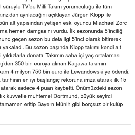
yıl süreyle TV’de Milli Takım yorumculuğu ile tüm 
nz’dan ayrılacağını açıklayan Jürgen Klopp ile 
bün alt yapısından yetişen eski oyuncu Miachael Zorc 
kıma hemen damgasını vurdu. İlk sezonunda 5’inciliği 
d geçen sezon bu defa ligi 5’inci olarak bitirerek 
 yakaladı. Bu sezon başında Klopp takımı kendi alt 
 yıldızlarla donattı. Takımın saha içi yaş ortalaması 
Lig’den 350 bin euroya alınan Kagawa takımın 
am 4 milyon 750 bin euro ile Lewandowski’ye ödendi. 
arihinin en iyi başlangıç rekoruna imza atarak ilk 15 
k atarak sadece 4 puan kaybetti. Önümüzdeki sezon 
tık kuvvetle muhtemel Dortmund, büyük seyirci 
ı tamamen eritip Bayern Münih gibi borçsuz bir kulüp 