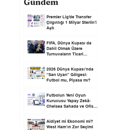
Gündem
Premier Lig’de Transfer
Çılgınlığı 1 Milyar Sterlin'i
Aştı
FIFA, Dünya Kupası da
Dahil Olmak Üzere
Turnuvaların Ticari
Haklarını Özel Yatırımcılara
Satacağını Açıkladı!
2026 Dünya Kupası’nda
“Sarı Uyarı” Gölgesi:
Futbol mu, Piyasa mı?
Futbolun Yeni Oyun
Kurucusu Yapay Zekâ:
Chelsea Sahada ve Ofiste
Devrim Peşinde
Aidiyet mi Ekonomi mi?
West Ham’ın Zor Seçimi