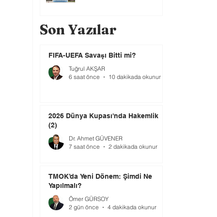
Son Yazılar
FIFA-UEFA Savaşı Bitti mi?
Tuğrul AKŞAR
6 saat önce
10 dakikada okunur
2026 Dünya Kupası'nda Hakemlik
(2)
Dr. Ahmet GÜVENER
7 saat önce
2 dakikada okunur
TMOK’da Yeni Dönem: Şimdi Ne
Yapılmalı?
Ömer GÜRSOY
2 gün önce
4 dakikada okunur