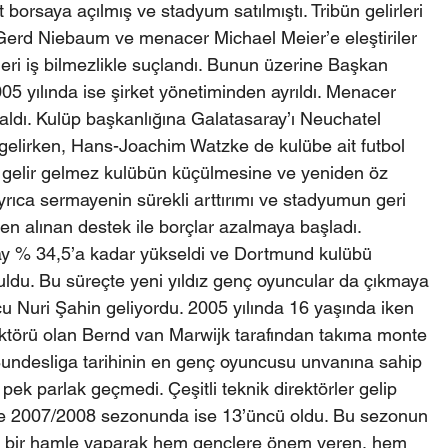
 borsaya açılmış ve stadyum satılmıştı. Tribün gelirleri 
 Gerd Niebaum ve menacer Michael Meier’e eleştiriler 
ri iş bilmezlikle suçlandı. Bunun üzerine Başkan 
5 yılında ise şirket yönetiminden ayrıldı. Menacer 
kaldı. Kulüp başkanlığına Galatasaray’ı Neuchatel 
elirken, Hans-Joachim Watzke de kulübe ait futbol 
e gelir gelmez kulübün küçülmesine ve yeniden öz 
rıca sermayenin sürekli arttırımı ve stadyumun geri 
en alınan destek ile borçlar azalmaya başladı. 
y % 34,5’a kadar yükseldi ve Dortmund kulübü 
tuldu. Bu süreçte yeni yıldız genç oyuncular da çıkmaya 
cu Nuri Şahin geliyordu. 2005 yılında 16 yaşında iken 
ektörü olan Bernd van Marwijk tarafından takıma monte 
i, Bundesliga tarihinin en genç oyuncusu unvanına sahip 
pek parlak geçmedi. Çeşitli teknik direktörler gelip 
u ve 2007/2008 sezonunda ise 13’üncü oldu. Bu sezonun 
 bir hamle yaparak hem gençlere önem veren, hem 