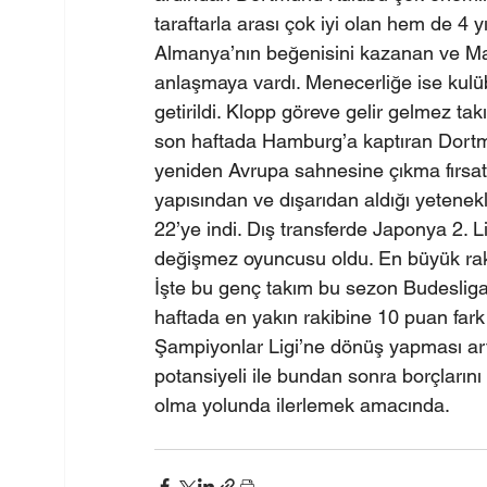
taraftarla arası çok iyi olan hem de 4 
Almanya’nın beğenisini kazanan ve Mai
anlaşmaya vardı. Menecerliğe ise kulü
getirildi. Klopp göreve gelir gelmez ta
son haftada Hamburg’a kaptıran Dortmun
yeniden Avrupa sahnesine çıkma fırsatı
yapısından ve dışarıdan aldığı yetenekli
22’ye indi. Dış transferde Japonya 2. 
değişmez oyuncusu oldu. En büyük rak
İşte bu genç takım bu sezon Budesliga t
haftada en yakın rakibine 10 puan far
Şampiyonlar Ligi’ne dönüş yapması ar
potansiyeli ile bundan sonra borçların
olma yolunda ilerlemek amacında.