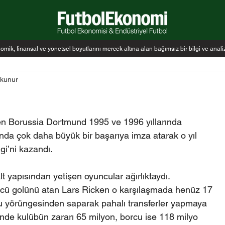
k, finansal ve yönetsel boyutlarını mercek altına alan bağımsız bir bilgi ve anal
okunur
esen Borussia Dortmund 1995 ve 1996 yıllarında 
nda çok daha büyük bir başarıya imza atarak o yıl 
gi’ni kazandı.
 yapısından yetişen oyuncular ağırlıktaydı. 
üncü golünü atan Lars Ricken o karşılaşmada henüz 17 
u yörüngesinden saparak pahalı transferler yapmaya 
nde kulübün zararı 65 milyon, borcu ise 118 milyo 