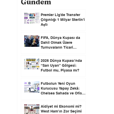
Gündem
Premier Lig’de Transfer
Çılgınlığı 1 Milyar Sterlin'i
Aştı
FIFA, Dünya Kupası da
Dahil Olmak Üzere
Turnuvaların Ticari
Haklarını Özel Yatırımcılara
Satacağını Açıkladı!
2026 Dünya Kupası’nda
“Sarı Uyarı” Gölgesi:
Futbol mu, Piyasa mı?
Futbolun Yeni Oyun
Kurucusu Yapay Zekâ:
Chelsea Sahada ve Ofiste
Devrim Peşinde
Aidiyet mi Ekonomi mi?
West Ham’ın Zor Seçimi