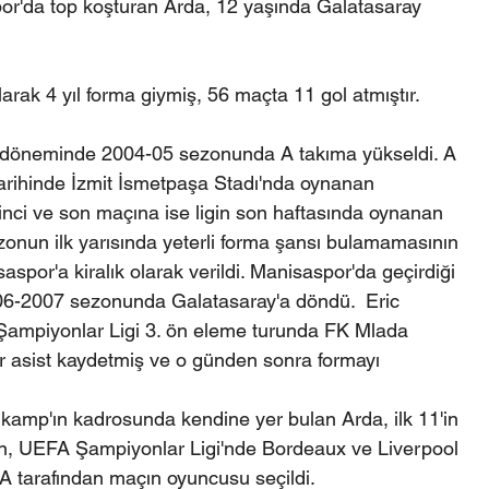
por'da top koşturan Arda, 12 yaşında Galatasaray 
arak 4 yıl forma giymiş, 56 maçta 11 gol atmıştır.
ü döneminde 2004-05 sezonunda A takıma yükseldi. A 
tarihinde İzmit İsmetpaşa Stadı'nda oynanan 
nci ve son maçına ise ligin son haftasında oynanan 
zonun ilk yarısında yeterli forma şansı bulamamasının 
por'a kiralık olarak verildi. Manisaspor'da geçirdiği 
6-2007 sezonunda Galatasaray'a döndü.  Eric 
e Şampiyonlar Ligi 3. ön eleme turunda FK Mlada 
bir asist kaydetmiş ve o günden sonra formayı 
amp'ın kadrosunda kendine yer bulan Arda, ilk 11'in 
an, UEFA Şampiyonlar Ligi'nde Bordeaux ve Liverpool 
A tarafından maçın oyuncusu seçildi.