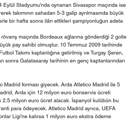
4 Eylül Stadyumu'nda oynanan Sivasspor maçında ise 
stererek takımının sahadan 5-3 galip ayrılmasında büyük 
erle bir hafta sonra ilân ettikleri şampiyonluğun adeta 
rövanş maçında Bordeaux ağlarına gönderdiği 2 golle 
 büyük pay sahibi olmuştur. 10 Temmuz 2009 tarihinde 
utbol Takımı kaptanlığına getirilmiş ve Turgay Şeren, 
 sonra Galatasaray tarihinin en genç kaptanlarından 
 Madrid forması giyecek. Arda Atletico Madrid ile 5 
adrid, Arda için 12 milyon euro bonservis ücreti 
k 2.5 milyon euro ücret alacak. İspanyol kulübün bu 
aranti para ödeyecek. Atletico Madrid ayrıca, UEFA 
onlar Ligi'ne kalırsa 1 milyon euro ekstra ödeme 