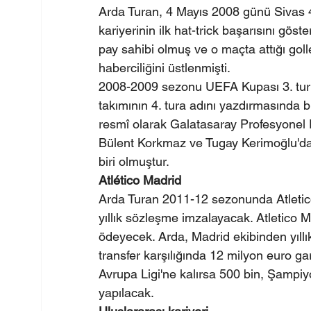
Arda Turan, 4 Mayıs 2008 günü Sivas 
kariyerinin ilk hat-trick başarısını gö
pay sahibi olmuş ve o maçta attığı goll
haberciliğini üstlenmişti.
2008-2009 sezonu UEFA Kupası 3. tur 
takımının 4. tura adını yazdırmasında
resmî olarak Galatasaray Profesyonel F
Bülent Korkmaz ve Tugay Kerimoğlu'dan
biri olmuştur.
Atlético Madrid
Arda Turan 2011-12 sezonunda Atletico
yıllık sözleşme imzalayacak. Atletico M
ödeyecek. Arda, Madrid ekibinden yıllı
transfer karşılığında 12 milyon euro g
Avrupa Ligi'ne kalırsa 500 bin, Şampiy
yapılacak.