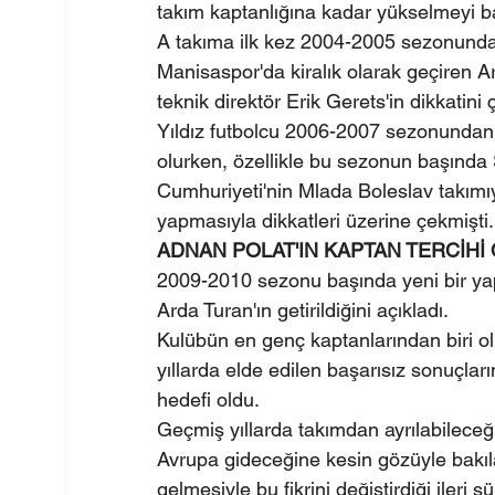
takım kaptanlığına kadar yükselmeyi b
A takıma ilk kez 2004-2005 sezonunda 
Manisaspor'da kiralık olarak geçiren A
teknik direktör Erik Gerets'in dikkatini
Yıldız futbolcu 2006-2007 sezonundan i
olurken, özellikle bu sezonun başında
Cumhuriyeti'nin Mlada Boleslav takımıyl
yapmasıyla dikkatleri üzerine çekmişti.
ADNAN POLAT'IN KAPTAN TERCİHİ
2009-2010 sezonu başında yeni bir yapı
Arda Turan'ın getirildiğini açıkladı.
Kulübün en genç kaptanlarından biri ol
yıllarda elde edilen başarısız sonuçlar
hedefi oldu.
Geçmiş yıllarda takımdan ayrılabilece
Avrupa gideceğine kesin gözüyle bakılan
gelmesiyle bu fikrini değiştirdiği ileri