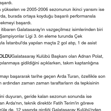
aşardı.
yükselen ve 2005-2006 sezonunun ikinci yarısını ise 
rda, burada ortaya koyduğu başarılı performansla 
 çekmeyi başardı.
tibaren Galatasaray'ın vazgeçilmez isimlerinden biri 
 Şampiyonlar Ligi 3. ön eleme turunda Çek 
a İstanbul'da yapılan maçta 2 gol atıp, 1 de asist 
 OLDU
Galatasaray Kulübü Başkanı olan Adnan Polat, 
lanmaya gidildiğini açıklarken, takım kaptanlığına 
mayı başararak tarihe geçen Arda Turan, özellikle son 
ın ardından zaman zaman taraftarların da tepkisinin 
ğini duyuran, geride kalan sezonun sonunda ise 
 Arda'nın, teknik direktör Fatih Terim'in göreve 
 sürüle de, 12 yaşında girdiği Galatasaray Kulübü'nden 