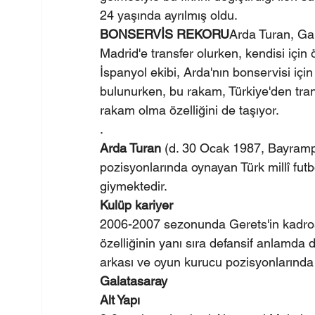
24 yaşında ayrılmış oldu.
BONSERVİS REKORU
Arda Turan, Gal
Madrid'e transfer olurken, kendisi için
İspanyol ekibi, Arda'nın bonservisi i
bulunurken, bu rakam, Türkiye'den tran
rakam olma özelliğini de taşıyor.
.
Arda Turan
 (d. 30 Ocak 1987, Bayrampa
pozisyonlarında oynayan Türk millî futb
giymektedir.
Kulüp kariyer
2006-2007 sezonunda Gerets'in kadros
özelliğinin yanı sıra defansif anlamda d
arkası ve oyun kurucu pozisyonlarında
Galatasaray
Alt Yapı