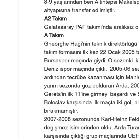
8-9 yaşlarından beri Altıntepsi Makels
altyapısına transfer edilmiştir.
A2 Takım
Galatasaray PAF takımı'nda aralıksız ol
A Takım
Gheorghe Hagi'nin teknik direktörlüğ
takım formasını ilk kez 22 Ocak 2005 
Bursaspor maçında giydi. O sezonki iki
Denizlispor maçında çıktı.  2005-06 se
ardından tecrübe kazanması için Manisas
yarım sezonda göz dolduran Arda, 200
Gerets'in ilk 11'ine girmeyi başardı v
Boleslav karşısında ilk maçta iki gol, 
bırakmamıştır.
2007-2008 sezonunda Karl-Heinz Feldk
değişmez isimlerinden oldu. Arda Tur
karşısında çıktığı grup maçlarında UEF