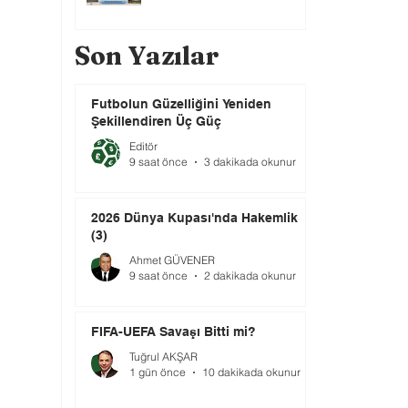
Son Yazılar
Futbolun Güzelliğini Yeniden
Şekillendiren Üç Güç
Editör
9 saat önce
3 dakikada okunur
2026 Dünya Kupası'nda Hakemlik
(3)
Ahmet GÜVENER
9 saat önce
2 dakikada okunur
FIFA-UEFA Savaşı Bitti mi?
Tuğrul AKŞAR
1 gün önce
10 dakikada okunur