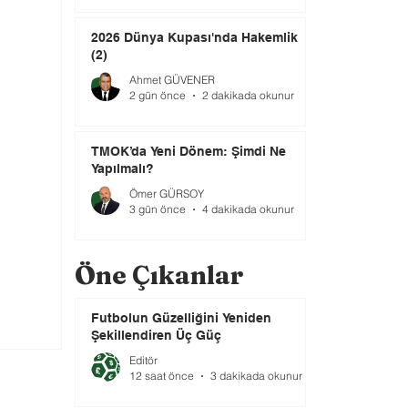
2026 Dünya Kupası'nda Hakemlik
(2)
Ahmet GÜVENER
2 gün önce
2 dakikada okunur
TMOK’da Yeni Dönem: Şimdi Ne
Yapılmalı?
Ömer GÜRSOY
3 gün önce
4 dakikada okunur
Öne Çıkanlar
Futbolun Güzelliğini Yeniden
Şekillendiren Üç Güç
Editör
12 saat önce
3 dakikada okunur