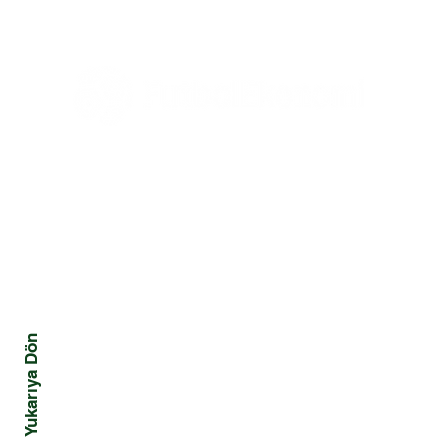
Üç Güç
Tüm Haberler
Ekonomi
Mali
Tüm Yazılar
Yönetim ve Strateji
Kriz
Hukuk
Davranış ve Toplum
Yukarıya Dön
Pazarlama ve Marka
Teknoloji