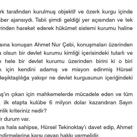
rk tarafından kurulmuş objektif ve özerk kurgu içinde 
r ajansıydı. Tabii şimdi geldiği yer açısından ve tek 
 üzerinden hareket ederek hükümet sistemi kurumu haline 
sına konuşan Ahmet Nur Çebi, konuşmaları üzerinden 
olsun bir devlet kurumu kimliği içerisindeki tutarlı ve 
 hele bir devlet kurumu üzerinden birini ki o biri 
mek için kendini adamış ve misyon edinmiş Hürsel 
eşiktaşlılığa yakışır ne devlet kurgusunun içeriğindeki 
aş’ın çıkarı için mahkemelerde mücadele eden ve tüm 
, ilk etapta kulübe 6 milyon dolar kazandıran Sayın 
lik kriteriniz nedir?
ir durum var.
ya hala sahipse, Hürsel Tekinoktay’ı davet edip, Ahmet 
dirmelerine karşı cevap hakkı vermelidir.