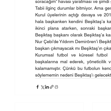
soracağım” havası yaratması ve şimdi gel
Tabii ilginç durumlar bitmiyor. Ama ger
Kurul üyelerinin açtığı davaya ve 20
hala başkanken kendini Beşiktaş’a karş
ikinci plana atarken, sonraki başkan
Beşiktaş başkanı olarak Beşiktaş’a kar
Nur Çebi’de Yıldırım Demirören’i Beşiktaş
başkan çıkmayacak mı Beşiktaş’ın çıkar
Kurumsal futbol ve küresel futbol ku
başkalarına mal ederek, yöneticilik 
kalamamıştır. Çünkü bu futbolun kendi
söylememin nedeni Beşiktaş’ı gelecekte