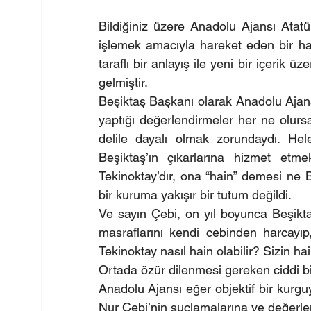
Bildiğiniz üzere Anadolu Ajansı Atatü
işlemek amacıyla hareket eden bir habe
taraflı bir anlayış ile yeni bir içerik
gelmiştir.
Beşiktaş Başkanı olarak Anadolu Ajan
yaptığı değerlendirmeler her ne olursa 
delile dayalı olmak zorundaydı. Hele
Beşiktaş’ın çıkarlarına hizmet et
Tekinoktay’dır, ona “hain” demesi ne B
bir kuruma yakışır bir tutum değildi.
Ve sayın Çebi, on yıl boyunca Beşikt
masraflarını kendi cebinden harcayıp
Tekinoktay nasıl hain olabilir? Sizin hain
Ortada özür dilenmesi gereken ciddi b
Anadolu Ajansı eğer objektif bir kurgu
Nur Çebi’nin suçlamalarına ve değerlen