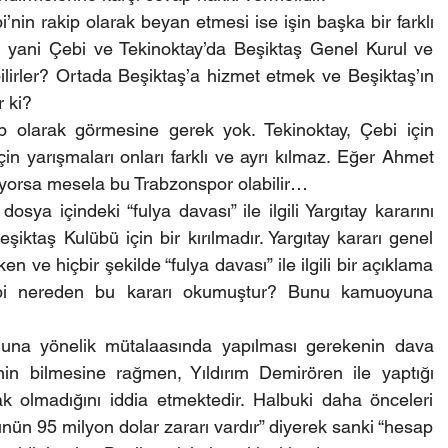
nin rakip olarak beyan etmesi ise işin başka bir farklı 
 yani Çebi ve Tekinoktay’da Beşiktaş Genel Kurul ve 
bilirler? Ortada Beşiktaş’a hizmet etmek ve Beşiktaş’ın 
r ki?
p olarak görmesine gerek yok. Tekinoktay, Çebi için 
çin yarışmaları onları farklı ve ayrı kılmaz. Eğer Ahmet 
tiyorsa mesela bu Trabzonspor olabilir…
osya içindeki “fulya davası” ile ilgili Yargıtay kararını 
iktaş Kulübü için bir kırılmadır. Yargıtay kararı genel 
 ve hiçbir şekilde “fulya davası” ile ilgili bir açıklama 
i nereden bu kararı okumuştur? Bunu kamuoyuna 
ğuna yönelik mütalaasında yapılması gerekenin dava 
n bilmesine rağmen, Yıldırım Demirören ile yaptığı 
k olmadığını iddia etmektedir. Halbuki daha önceleri 
ün 95 milyon dolar zararı vardır” diyerek sanki “hesap 