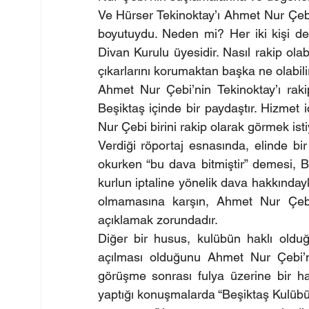
Ve Hürser Tekinoktay’ı Ahmet Nur Çebi’
boyutuydu. Neden mi? Her iki kişi de
Divan Kurulu üyesidir. Nasıl rakip ola
çıkarlarını korumaktan başka ne olabili
Ahmet Nur Çebi’nin Tekinoktay’ı raki
Beşiktaş içinde bir paydaştır. Hizmet i
Nur Çebi birini rakip olarak görmek is
Verdiği röportaj esnasında, elinde bir d
okurken “bu dava bitmiştir” demesi, Beş
kurlun iptaline yönelik dava hakkındayken
olmamasına karşın, Ahmet Nur Çeb
açıklamak zorundadır.
Diğer bir husus, kulübün haklı oldu
açılması olduğunu Ahmet Nur Çebi’ni
görüşme sonrası fulya üzerine bir ha
yaptığı konuşmalarda “Beşiktaş Kulübün