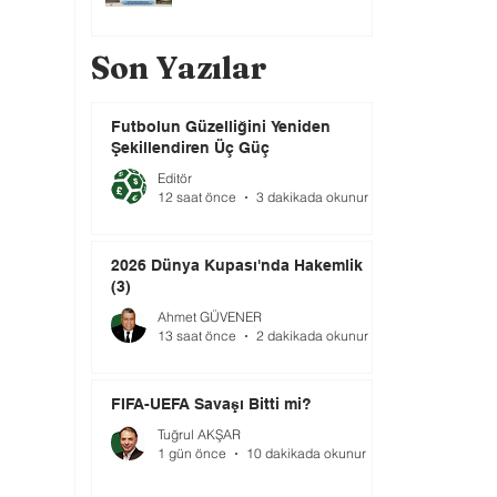
Son Yazılar
Futbolun Güzelliğini Yeniden
Şekillendiren Üç Güç
Editör
12 saat önce
3 dakikada okunur
2026 Dünya Kupası'nda Hakemlik
(3)
Ahmet GÜVENER
13 saat önce
2 dakikada okunur
FIFA-UEFA Savaşı Bitti mi?
Tuğrul AKŞAR
1 gün önce
10 dakikada okunur