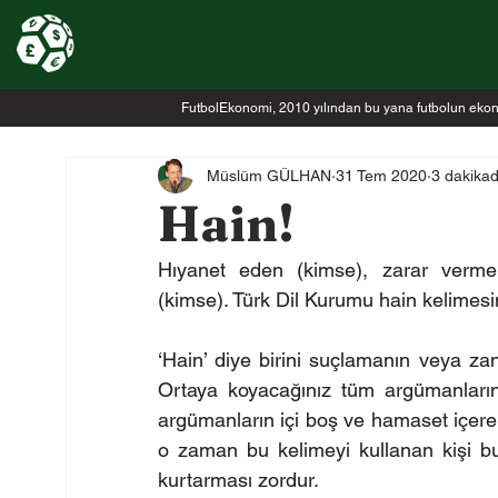
FutbolEkonomi, 2010 yılından bu yana futbolun ekonomi
Müslüm GÜLHAN
31 Tem 2020
3 dakika
Hain!
Hıyanet eden (kimse), zarar verme
(kimse). Türk Dil Kurumu hain kelimesini
‘Hain’ diye birini suçlamanın veya za
Ortaya koyacağınız tüm argümanların 
argümanların içi boş ve hamaset içeren b
o zaman bu kelimeyi kullanan kişi bu
kurtarması zordur.