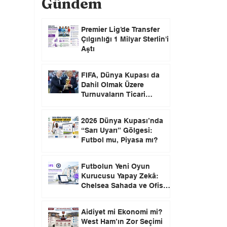
Gündem
Premier Lig’de Transfer
Çılgınlığı 1 Milyar Sterlin'i
Aştı
FIFA, Dünya Kupası da
Dahil Olmak Üzere
Turnuvaların Ticari
Haklarını Özel Yatırımcılara
Satacağını Açıkladı!
2026 Dünya Kupası’nda
“Sarı Uyarı” Gölgesi:
Futbol mu, Piyasa mı?
Futbolun Yeni Oyun
Kurucusu Yapay Zekâ:
Chelsea Sahada ve Ofiste
Devrim Peşinde
Aidiyet mi Ekonomi mi?
West Ham’ın Zor Seçimi