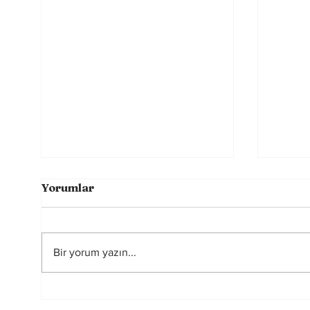
Yorumlar
Bir yorum yazın...
Futbolun Güzelliğini
2026
Yeniden Şekillendiren
Hakem