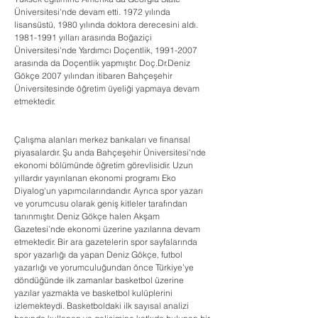
Üniversitesi'nde devam etti. 1972 yılında 
lisansüstü, 1980 yılında doktora derecesini aldı. 
1981-1991 yılları arasında Boğaziçi 
Üniversitesi'nde Yardımcı Doçentlik, 1991-2007 
arasında da Doçentlik yapmıştır. Doç.Dr.Deniz 
Gökçe 2007 yılından itibaren Bahçeşehir 
Üniversitesinde öğretim üyeliği yapmaya devam 
etmektedir.
Çalışma alanları merkez bankaları ve finansal 
piyasalardır. Şu anda Bahçeşehir Üniversitesi'nde 
ekonomi bölümünde öğretim görevlisidir. Uzun 
yıllardır yayınlanan ekonomi programı Eko 
Diyalog'un yapımcılarındandır. Ayrıca spor yazarı 
ve yorumcusu olarak geniş kitleler tarafından 
tanınmıştır. Deniz Gökçe halen Akşam 
Gazetesi’nde ekonomi üzerine yazılarına devam 
etmektedir. Bir ara gazetelerin spor sayfalarında 
spor yazarlığı da yapan Deniz Gökçe, futbol 
yazarlığı ve yorumculuğundan önce Türkiye’ye 
döndüğünde ilk zamanlar basketbol üzerine 
yazılar yazmakta ve basketbol kulüplerini 
izlemekteydi. Basketboldaki ilk sayısal analizi 