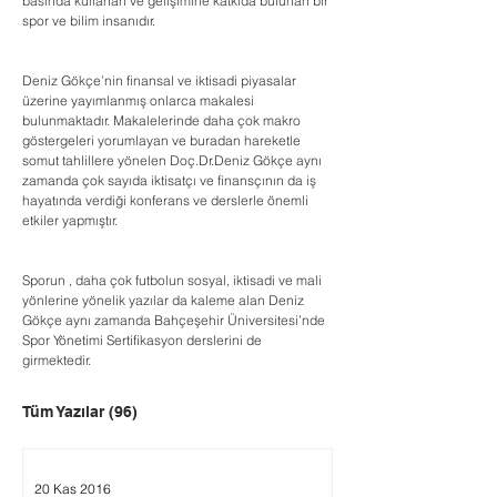
basında kullanan ve gelişimine katkıda bulunan bir 
spor ve bilim insanıdır.
Deniz Gökçe’nin finansal ve iktisadi piyasalar 
üzerine yayımlanmış onlarca makalesi 
bulunmaktadır. Makalelerinde daha çok makro 
göstergeleri yorumlayan ve buradan hareketle 
somut tahlillere yönelen Doç.Dr.Deniz Gökçe aynı 
zamanda çok sayıda iktisatçı ve finansçının da iş 
hayatında verdiği konferans ve derslerle önemli 
etkiler yapmıştır.
Sporun , daha çok futbolun sosyal, iktisadi ve mali 
yönlerine yönelik yazılar da kaleme alan Deniz 
Gökçe aynı zamanda Bahçeşehir Üniversitesi’nde 
Spor Yönetimi Sertifikasyon derslerini de 
girmektedir.
Tüm Yazılar
(96)
20 Kas 2016