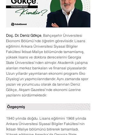
Doç. Dr. Deniz Gökçe
, Bahçeşehir Üniversitesi 
Ekonomi Bölümü’nde öğretim görevlisidir. Lisans 
eğitimini Ankara Üniversitesi Siyasal Bilgiler 
Fakültesi İktisat-Maliye bölümünde tamamlamış, 
yüksek lisans ve doktora derecelerini Georgia 
State Üniversitesi’nden almıştır. Akademik çalışma 
alanları merkez bankaları ve finansal piyasalardır. 
Uzun yıllardır yayımlanan ekonomi programı Eko 
Diyalog’un yapımcılarındandır. Aynı zamanda spor 
yazarı ve yorumcusu olarak da tanınan Deniz 
Gökçe, Akşam Gazetesi’nde ekonomi üzerine 
yazılarını sürdürmektedir.
1940 yılında doğdu. Lisans eğitimini 1968 yılında 
Ankara Üniversitesi Siyasal Bilgiler Fakültesi'nin 
İktisat- Maliye bölümünü bitirerek tamamladı. 
Yüksek eğitimine Amerika'da Georgia State 