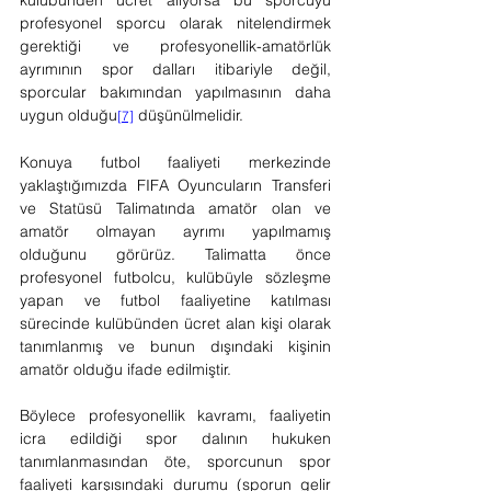
kulübünden ücret alıyorsa bu sporcuyu 
profesyonel sporcu olarak nitelendirmek 
gerektiği ve profesyonellik-amatörlük 
ayrımının spor dalları itibariyle değil, 
sporcular bakımından yapılmasının daha 
uygun olduğu
 düşünülmelidir.
[7]
Konuya futbol faaliyeti merkezinde 
yaklaştığımızda FIFA Oyuncuların Transferi 
ve Statüsü Talimatında amatör olan ve 
amatör olmayan ayrımı yapılmamış 
olduğunu görürüz. Talimatta önce 
profesyonel futbolcu, kulübüyle sözleşme 
yapan ve futbol faaliyetine katılması 
sürecinde kulübünden ücret alan kişi olarak 
tanımlanmış ve bunun dışındaki kişinin 
amatör olduğu ifade edilmiştir.
Böylece profesyonellik kavramı, faaliyetin 
icra edildiği spor dalının hukuken 
tanımlanmasından öte, sporcunun spor 
faaliyeti karşısındaki durumu (sporun gelir 