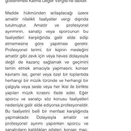
gösterilmesi Katma Değer Vergisi’ne tabidir.
Madde hükmünden anlaşılacağı üzere 
amatör nitelikli faaliyetler vergi dışında 
tutulmuştur. Amatör ve profesyonel 
ayırımının, sanatçı veya sporcunun bu 
faaliyetleri karşılığında gelir elde edip 
etmemesine göre yapılması gerekir. 
Profesyonel terimi, bir kişinin mesleğini 
amatör gibi zevk için veya heves dolayısıyla 
değil de kazanç sağlamak ve geçimini 
temin etmek amacıyla yapmasını; konser 
kavramı ise, genel veya özel bir toplantıda 
herhangi bir müzik türünde ve herhangi bir 
çalgıyla veya sesle veya her ikisi ile birlikte 
yapılan müzik icrasını ifade eder. Eğer 
sporcu ve sanatçı söz konusu faaliyetleri 
nedeniyle gelir elde ediyorsa profesyoneldir. 
Bu faaliyetini belli bir menfaat karşılığında 
yapmaktadır. Dolayısıyla amatör ve 
profesyonel ayırımı yapılırken sporcu ve 
sanatçıların katıldıkları gösteri, konser, maç, 