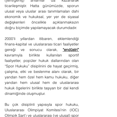
(yeni/geniş) anlamlar da kazanarak 
ticarileşmiştir. Hatta günümüzde, sporun 
ulusal veya uluslar arası tanımlamaları dahi 
ekonomik ve hukuksal, yer yer de siyasal 
değişkenleri öncelikle açıklanmaksızın 
doğru biçimde yapılamayacak durumdadır.
2000’li yıllardan itibaren, eklemlendiği 
finans-kapital ve uluslararası ticari faaliyetler 
gereği ve sonucu olarak, 
“endüstri”
kavramıyla birlikte kullanılan sportif 
faaliyetler, popüler hukuk dallarından olan 
“Spor Hukuku” disiplinini de hayat geçirmiş, 
çalışma, etki ve beslenme alanı olarak, bir 
yandan hem özel hem kamu hukuku, diğer 
yandan hem ulusal hem de uluslararası 
hukuk ögelerini birlikte taşıyan bir dal kendi 
dinamiğinde oluşmuştur.
Bu çok disiplinli yapısıyla spor hukuku, 
Uluslararası Olimpiyat Komitesi’nin (IOC) 
Olimpik Şart’ı ve uluslararası (ve ulusal) spor 