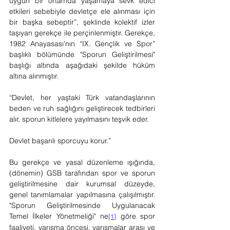
uygun bir ortamda yaşamaya sevk edici 
etkileri sebebiyle devletçe ele alınması için 
bir başka sebeptir”, şeklinde kolektif izler 
taşıyan gerekçe ile perçinlenmiştir. Gerekçe, 
1982 Anayasası'nın “IX. Gençlik ve Spor” 
başlıklı bölümünde "Sporun Geliştirilmesi" 
başlığı altında aşağıdaki şekilde hüküm 
altına alınmıştır.
“Devlet, her yaştaki Türk vatandaşlarının 
beden ve ruh sağlığını geliştirecek tedbirleri 
alır, sporun kitlelere yayılmasını teşvik eder.
Devlet başarılı sporcuyu korur.”
Bu gerekçe ve yasal düzenleme ışığında, 
(dönemin) GSB tarafından spor ve sporun 
geliştirilmesine dair kurumsal düzeyde, 
genel tanımlamalar yapılmasına çalışılmıştır. 
"Sporun Geliştirilmesinde Uygulanacak 
Temel İlkeler Yönetmeliği" ne
 göre spor 
[1]
faaliyeti, yarışma öncesi, yarışmalar arası ve 