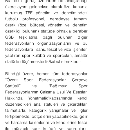
Bu resmi görüş üzerinden de anlaşılacağı 
üzere ayrım geleneksel olarak özel kanunla 
kurulmuş TFF yönetim ve denetimindeki 
futbolu profesyonel, neredeyse tamamı 
özerk (özel bütçesi, yönetim ve denetim 
özerkliği bulunan) statüde olmakla beraber 
GSB teşkilatına bağlı bulunan diğer 
federasyonların organizasyonlarını ve bu 
federasyonlara lisans, tescil ve vize işlemleri 
yaptıran spor kulübü ve sporcuları, amatör 
statüde düşünmektedir./kabul etmektedir.
Bilindiği üzere, hemen tüm federasyonlar 
“Özerk Spor Federasyonlar Çerçeve 
Statüsü” ve “
Bağımsız Spor 
Federasyonlarının Çalışma Usul Ve Esasları 
Hakkında Yönetmelik”
kapsamında kendi 
düzenledikleri ana statüleri ve çıkardıkları 
talimatlarla, kategorik yarışmalar ve ligler 
tertiplemekte; bütçelerini yapabilmekte; gelir 
ve harcama kalemlerini ve kendilerine tescil 
ile müsabık spor kulübü ve sporcuların 