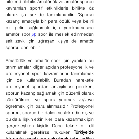
nitelendirilebilir. Amatörlük ve amatör sporcu 
kavramları sportif etkinliklerle birlikte öz 
olarak şu şekilde tanımlanabilir. "Sporun 
kazanç amacıyla bir para ödülü veya belirli 
bir gelir sağlanmak için yapılmamasına 
amatör spor
; spor ile meslek edinmeden 
[5]
salt zevk için uğraşan kişiye de amatör 
sporcu denilebilir.
Amatörlük ve amatör spor için yapılan bu 
tanımlamalar, diğer açıdan profesyonellik ve 
profesyonel spor kavramlarını tanımlamak 
için de kullanılabilir. Buradan hareketle 
profesyonel spordan anlaşılması gereken, 
sporun kazanç sağlamak için düzenli olarak 
sürdürülmesi ve sporu yapmak ve/veya 
öğretmek için para alınmasıdır. Profesyonel 
sporcu, sporun bir dalını meslek edinmiş ve 
bu dala ilişkin etkinlikleri para kazanmak için 
gerçekleştiren kişidir. Daha teknik bir dil 
kullanılmak gerekirse, hukuken 
Türkiye’de 
tek profesyonel spor dalı olarak kabul edilen 