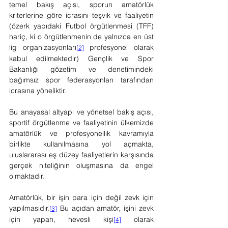
temel bakış açısı, sporun amatörlük 
kriterlerine göre icrasını teşvik ve faaliyetin 
(özerk yapıdaki Futbol örgütlenmesi (TFF) 
hariç, ki o örgütlenmenin de yalnızca en üst 
lig organizasyonları
 profesyonel olarak 
[2]
kabul edilmektedir) Gençlik ve Spor 
Bakanlığı gözetim ve denetimindeki 
bağımsız spor federasyonları tarafından 
icrasına yöneliktir.
Bu anayasal altyapı ve yönetsel bakış açısı, 
sportif örgütlenme ve faaliyetinin ülkemizde 
amatörlük ve profesyonellik kavramıyla 
birlikte kullanılmasına yol açmakta, 
uluslararası eş düzey faaliyetlerin karşısında 
gerçek niteliğinin oluşmasına da engel 
olmaktadır.
Amatörlük, bir işin para için değil zevk için 
yapılmasıdır.
 Bu açıdan amatör, işini zevk 
[3]
için yapan, hevesli kişi
 olarak 
[4]