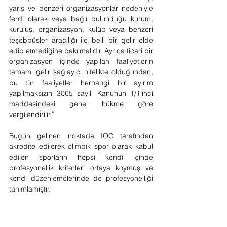
yarış ve benzeri organizasyonlar nedeniyle 
ferdi olarak veya bağlı bulunduğu kurum, 
kuruluş, organizasyon, kulüp veya benzeri 
teşebbüsler aracılığı ile belli bir gelir elde 
edip etmediğine bakılmalıdır. Ayrıca ticari bir 
organizasyon içinde yapılan faaliyetlerin 
tamamı gelir sağlayıcı nitelikte olduğundan, 
bu tür faaliyetler herhangi bir ayırım 
yapılmaksızın 3065 sayılı Kanunun 1/1’inci 
maddesindeki genel hükme göre 
vergilendirilir.”
Bugün gelinen noktada IOC tarafından 
akredite edilerek olimpik spor olarak kabul 
edilen sporların hepsi kendi içinde 
profesyonellik kriterleri ortaya koymuş ve 
kendi düzenlemelerinde de profesyonelliği 
tanımlamıştır.
Günümüzde sporcu, sağlıklı bir bedene 
sahip olmayı amaçlayan ve günlük hayatının 