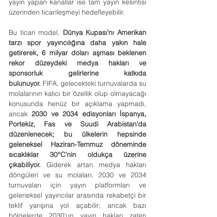
yayın yapan kanallar ise tam yayın kesintisi 
üzerinden ticarileşmeyi hedefleyebilir.
Bu ticari model, 
Dünya Kupası'nı Amerikan 
tarzı spor yayıncılığına daha yakın hale 
getirerek, 6 milyar doları aşması beklenen 
rekor düzeydeki medya hakları ve 
sponsorluk gelirlerine katkıda 
bulunuyor.
 FIFA, gelecekteki turnuvalarda su 
molalarının kalıcı bir özellik olup olmayacağı 
konusunda henüz bir açıklama yapmadı, 
ancak 
2030 ve 2034 edisyonları İspanya, 
Portekiz, Fas ve Suudi Arabistan'da 
düzenlenecek; bu ülkelerin hepsinde 
geleneksel Haziran-Temmuz döneminde 
sıcaklıklar 30°C'nin oldukça üzerine 
çıkabiliyor.
 Giderek artan medya hakları 
döngüleri ve su molaları, 2030 ve 2034 
turnuvaları için yayın platformları ve 
geleneksel yayıncılar arasında rekabetçi bir 
teklif yarışına yol açabilir; ancak bazı 
bölgelerde 2030'un yayın hakları zaten 