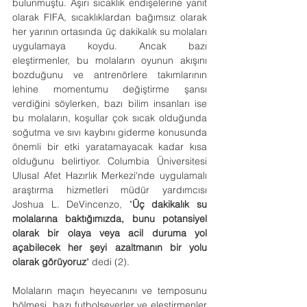
bulunmuştu. Aşırı sıcaklık endişelerine yanıt 
olarak FIFA, sıcaklıklardan bağımsız olarak 
her yarının ortasında üç dakikalık su molaları 
uygulamaya koydu. Ancak bazı 
eleştirmenler, bu molaların oyunun akışını 
bozduğunu ve antrenörlere takımlarının 
lehine momentumu değiştirme şansı 
verdiğini söylerken, bazı bilim insanları ise 
bu molaların, koşullar çok sıcak olduğunda 
soğutma ve sıvı kaybını giderme konusunda 
önemli bir etki yaratamayacak kadar kısa 
olduğunu belirtiyor. Columbia Üniversitesi 
Ulusal Afet Hazırlık Merkezi'nde uygulamalı 
araştırma hizmetleri müdür yardımcısı 
Joshua L. DeVincenzo, "
Üç dakikalık su 
molalarına baktığımızda, bunu potansiyel 
olarak bir olaya veya acil duruma yol 
açabilecek her şeyi azaltmanın bir yolu 
olarak görüyoruz
" dedi (2).
Molaların maçın heyecanını ve temposunu 
bölmesi, bazı futbolseverler ve eleştirmenler 