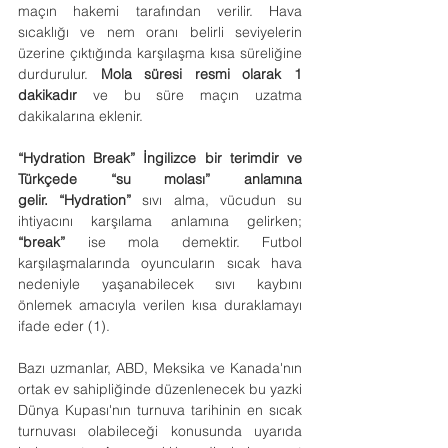
maçın hakemi tarafından verilir. Hava 
sıcaklığı ve nem oranı belirli seviyelerin 
üzerine çıktığında karşılaşma kısa süreliğine 
durdurulur. 
Mola süresi resmi olarak 1 
dakikadır
 ve bu süre maçın uzatma 
dakikalarına eklenir.
“Hydration Break” İngilizce bir terimdir ve 
Türkçede “su molası” anlamına 
gelir.
“Hydration” 
sıvı alma, vücudun su 
ihtiyacını karşılama anlamına gelirken; 
“break”
 ise mola demektir. Futbol 
karşılaşmalarında oyuncuların sıcak hava 
nedeniyle yaşanabilecek sıvı kaybını 
önlemek amacıyla verilen kısa duraklamayı 
ifade eder (1).
Bazı uzmanlar, ABD, Meksika ve Kanada'nın 
ortak ev sahipliğinde düzenlenecek bu yazki 
Dünya Kupası'nın turnuva tarihinin en sıcak 
turnuvası olabileceği konusunda uyarıda 