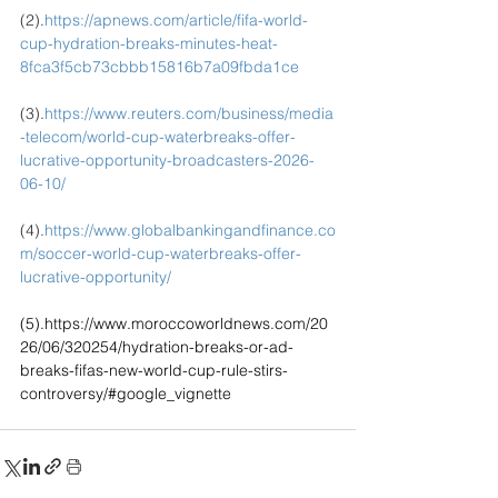
(2).
https://apnews.com/article/fifa-world-
cup-hydration-breaks-minutes-heat-
8fca3f5cb73cbbb15816b7a09fbda1ce
(3).
https://www.reuters.com/business/media
-telecom/world-cup-waterbreaks-offer-
lucrative-opportunity-broadcasters-2026-
06-10/
(4).
https://www.globalbankingandfinance.co
m/soccer-world-cup-waterbreaks-offer-
lucrative-opportunity/
(5).
https://www.moroccoworldnews.com/20
26/06/320254/hydration-breaks-or-ad-
breaks-fifas-new-world-cup-rule-stirs-
controversy/#google_vignette