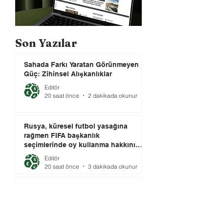
Son Yazılar
Sahada Farkı Yaratan Görünmeyen
Güç: Zihinsel Alışkanlıklar
Editör
20 saat önce
2 dakikada okunur
Rusya, küresel futbol yasağına
rağmen FIFA başkanlık
seçimlerinde oy kullanma hakkını
elinde tutuyor.
Editör
20 saat önce
3 dakikada okunur
Topun Gölgesinde İktidar: Dün
Yasak, Bugün Araç
Müslüm GÜLHAN
21 saat önce
2 dakikada okunur