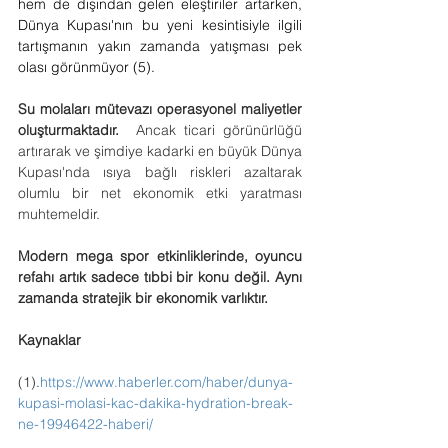
hem de dışından gelen eleştiriler artarken, 
Dünya Kupası'nın bu yeni kesintisiyle ilgili 
tartışmanın yakın zamanda yatışması pek 
olası görünmüyor (5). 
Su molaları mütevazı operasyonel maliyetler 
oluşturmaktadır.
  Ancak ticari görünürlüğü 
artırarak ve şimdiye kadarki en büyük Dünya 
Kupası'nda ısıya bağlı riskleri azaltarak 
olumlu bir net ekonomik etki yaratması 
muhtemeldir.
Modern mega spor etkinliklerinde, oyuncu 
refahı artık sadece tıbbi bir konu değil. Aynı 
zamanda stratejik bir ekonomik varlıktır.
Kaynaklar
(1).
https://www.haberler.com/haber/dunya-
kupasi-molasi-kac-dakika-hydration-break-
ne-19946422-haberi/