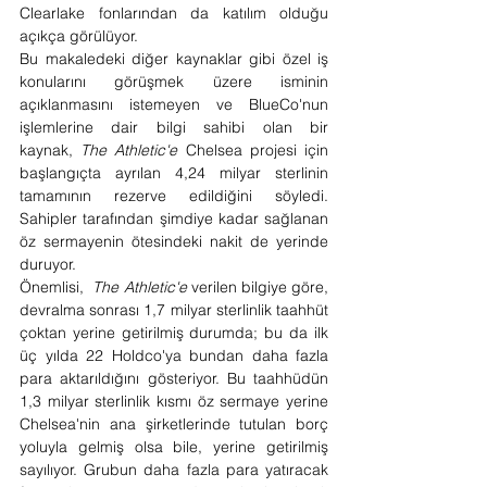
Clearlake fonlarından da katılım olduğu 
açıkça görülüyor.
Bu makaledeki diğer kaynaklar gibi özel iş 
konularını görüşmek üzere isminin 
açıklanmasını istemeyen ve BlueCo'nun 
işlemlerine dair bilgi sahibi olan bir 
kaynak, 
The Athletic'e
 Chelsea projesi için 
başlangıçta ayrılan 4,24 milyar sterlinin 
tamamının rezerve edildiğini söyledi. 
Sahipler tarafından şimdiye kadar sağlanan 
öz sermayenin ötesindeki nakit de yerinde 
duruyor.
Önemlisi,  
The Athletic'e
 verilen bilgiye göre, 
devralma sonrası 1,7 milyar sterlinlik taahhüt 
çoktan yerine getirilmiş durumda; bu da ilk 
üç yılda 22 Holdco'ya bundan daha fazla 
para aktarıldığını gösteriyor. Bu taahhüdün 
1,3 milyar sterlinlik kısmı öz sermaye yerine 
Chelsea'nin ana şirketlerinde tutulan borç 
yoluyla gelmiş olsa bile, yerine getirilmiş 
sayılıyor. Grubun daha fazla para yatıracak 