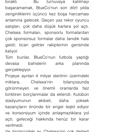
bıraktı . Bu turnuvaya katılmayı 
başaramamak, BlueCo'nun son dört yılda 
zenginliklerini üçüncü kez boşa harcaması 
anlamına gelecek. Geçen yaz rekor oyuncu 
satışları, çok daha düşük karlara yol açtı. 
Chelsea formaları, sponsorlu formalardan 
çok sponsorsuz formalar daha tanıdık hale 
geldi; ticari gelirler rakiplerinin gerisinde 
kalıyor.
Tüm bunlar, BlueCo'nun futbola yaptığı 
devasa bahislerin arka planında 
gerçekleşiyor.
Projeye ayrılan 4 milyar sterlinin üzerindeki 
miktara, Chelsea'nin bilançosunda 
görünmeyen ve önemli oranlarda faiz 
biriktiren borçlanmalar da eklendi. Kulübün 
stadyumunun akıbeti, daha yüksek 
kazançların önünde bir engel teşkil ediyor 
ve konsorsiyum içinde anlaşmazlıklara yol 
açtı; geleceği hakkında henüz bir karar 
verilmedi.
Ve önümüzdeki ay, Chelsea'nin çok değerli 