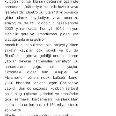
kulübün net varlıklarının değerinin üzerinde 
harcanan 1,049 milyar sterlinlik fazlalık veya 
"şerefiye"dir. BlueCo bu tutarı 10 yıl boyunca 
gider olarak kaydediyor veya amortize 
ediyor; bu da 22 Holdco'nun hesaplarında 
2032 yılına kadar her yıl 104,9 milyon 
sterlinlik şerefiye amortisman gideri yer 
alacağı anlamına geliyor.
Ancak bunu kabul etsek bile, projeyi yürüten 
şirketin kayıpları çok büyük ve bu da 
BlueCo'nun göreve geldiği andan itibaren 
yapılan devasa harcamaları yansıtıyor. Bu 
harcamaların çoğu, nakit ihtiyaçları 
futboldaki diğer tüm kulüpleri ve 
Abramovich yönetimindeki kulübün kendi 
yüklü hissedar fonlarını aşan Chelsea'ye 
yapıldı. Son üç sezonda, kulübün serbest 
nakit akışı (işletme giderleri ve transferler 
gibi sermaye harcamaları karşılandıktan 
sonra elde edilen nakit) 1,131 milyar sterlin 
açık verdi.
Elbette, birinin o parayı ödemesi gerekiyor.