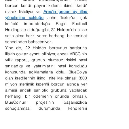
borcun kendi payını 'kıdemli ikincil kredi' 
olarak listeliyor ve 
Ares'in geçen ay iflas 
yönetimine soktuğu
 John Textor'un çok 
kulüplü imparatorluğu Eagle Football 
Holdings'te olduğu gibi, 22 Holdco'da hisse 
satın alma hakkı veren herhangi bir teminat 
senedinden bahsetmiyor .
Yine de, 22 Holdco borcunun şartlarına 
ilişkin çok az ayrıntı biliniyor, ancak ARCC'nin 
yıllık raporu, grubun olumsuz riskini nasıl 
sınırladığı ve yatırımlarını nasıl koruduğu 
konusunda açıklamalarla dolu. BlueCo'ya 
olan kredilerinin ikincil nitelikte olması (800 
milyon sterlinlik kıdemli borcun altında yer 
alması ancak sahiplik grubuna yapılacak 
herhangi bir ödemenin önünde olması), 
BlueCo'nun projesinin başarısızlıkla 
sonuçlanması durumunda kendilerini 
güvence altına aldıklarını gösteriyor. 
Bu projenin başarılı olabilmesi için önemli bir 
sermaye değer artışına ihtiyacı var. Sadece 