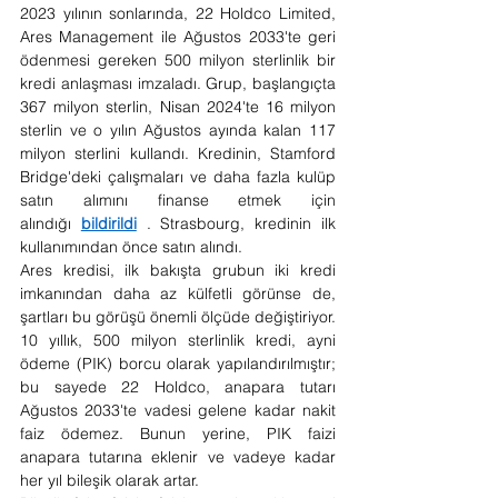
2023 yılının sonlarında, 22 Holdco Limited, 
Ares Management ile Ağustos 2033'te geri 
ödenmesi gereken 500 milyon sterlinlik bir 
kredi anlaşması imzaladı. Grup, başlangıçta 
367 milyon sterlin, Nisan 2024'te 16 milyon 
sterlin ve o yılın Ağustos ayında kalan 117 
milyon sterlini kullandı. Kredinin, Stamford 
Bridge'deki çalışmaları ve daha fazla kulüp 
satın alımını finanse etmek için 
alındığı 
bildirildi
 . Strasbourg, kredinin ilk 
kullanımından önce satın alındı.
Ares kredisi, ilk bakışta grubun iki kredi 
imkanından daha az külfetli görünse de, 
şartları bu görüşü önemli ölçüde değiştiriyor.
10 yıllık, 500 milyon sterlinlik kredi, ayni 
ödeme (PIK) borcu olarak yapılandırılmıştır; 
bu sayede 22 Holdco, anapara tutarı 
Ağustos 2033'te vadesi gelene kadar nakit 
faiz ödemez. Bunun yerine, PIK faizi 
anapara tutarına eklenir ve vadeye kadar 
her yıl bileşik olarak artar.