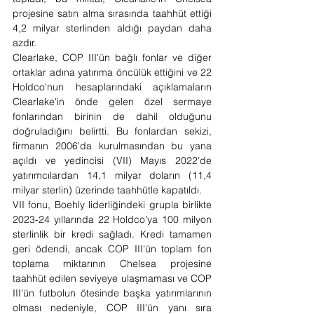
projesine satın alma sırasında taahhüt ettiği 
4,2 milyar sterlinden aldığı paydan daha 
azdır. 
Clearlake, COP III'ün bağlı fonlar ve diğer 
ortaklar adına yatırıma öncülük ettiğini ve 22 
Holdco'nun hesaplarındaki açıklamaların 
Clearlake'in önde gelen özel sermaye 
fonlarından birinin de dahil olduğunu 
doğruladığını belirtti. Bu fonlardan sekizi, 
firmanın 2006'da kurulmasından bu yana 
açıldı ve yedincisi (VII) Mayıs 2022'de 
yatırımcılardan 14,1 milyar doların (11,4 
milyar sterlin) üzerinde taahhütle kapatıldı.
VII fonu, Boehly liderliğindeki grupla birlikte 
2023-24 yıllarında 22 Holdco'ya 100 milyon 
sterlinlik bir kredi sağladı. Kredi tamamen 
geri ödendi, ancak COP III'ün toplam fon 
toplama miktarının Chelsea projesine 
taahhüt edilen seviyeye ulaşmaması ve COP 
III'ün futbolun ötesinde başka yatırımlarının 
olması nedeniyle, COP III'ün yanı sıra 