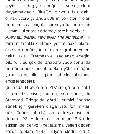
şeyin değişebileceği varsayımlara 
dayanmaktadır. BlueCo, birikmiş faiz dahil 
olmak üzere şu anda 609 milyon sterlin olan 
borcunu, ayrılmış öz sermaye fonlarının bir 
kısmını kullanarak ödemeyi tercih edebilir.
Alternatif olarak, kaynaklar The Athletic'e
 PIK 
faizinin tahakkuk etmek yerine nakit olarak 
ödenebileceğini, ideal olarak grubun yeterli 
nakit akışı üretmesiyle sağlanabileceğini 
bildirdi . Bu şekilde, anapara vade sonunda 
geri ödenecek ancak toplam yükümlülüğün 
yukarıda belirtilen toplam tahmine ulaşması 
engellenecektir.
Şu anda BlueCo'nun PIK'leri grubun nakit 
akışını etkilemiyor; bu da, son dört yılda 
Stamford Bridge'de gördüklerimizi finanse 
etmek için gereken olağanüstü fon miktarı 
göz önüne alındığında oldukça iyi bir 
durum. 22 Holdco'nun zararları PIK'lerin 
etkisini de içeriyor (net faiz maliyetleri geçen 
sezon toplam 138,6 milyon sterlin oldu), 