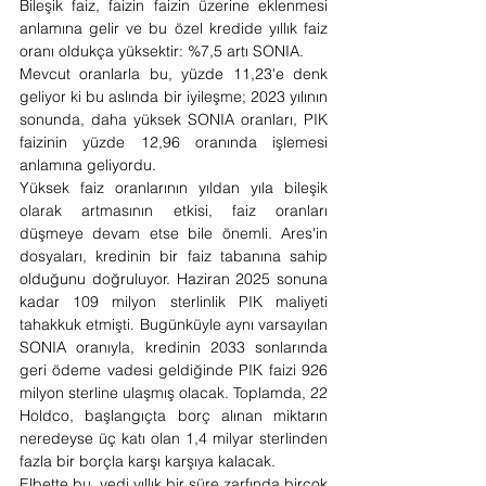
Bileşik faiz, faizin faizin üzerine eklenmesi 
anlamına gelir ve bu özel kredide yıllık faiz 
oranı oldukça yüksektir: %7,5 artı SONIA.
Mevcut oranlarla bu, yüzde 11,23'e denk 
geliyor ki bu aslında bir iyileşme; 2023 yılının 
sonunda, daha yüksek SONIA oranları, PIK 
faizinin yüzde 12,96 oranında işlemesi 
anlamına geliyordu.
Yüksek faiz oranlarının yıldan yıla bileşik 
olarak artmasının etkisi, faiz oranları 
düşmeye devam etse bile önemli. Ares'in 
dosyaları, kredinin bir faiz tabanına sahip 
olduğunu doğruluyor. Haziran 2025 sonuna 
kadar 109 milyon sterlinlik PIK maliyeti 
tahakkuk etmişti. Bugünküyle aynı varsayılan 
SONIA oranıyla, kredinin 2033 sonlarında 
geri ödeme vadesi geldiğinde PIK faizi 926 
milyon sterline ulaşmış olacak. Toplamda, 22 
Holdco, başlangıçta borç alınan miktarın 
neredeyse üç katı olan 1,4 milyar sterlinden 
fazla bir borçla karşı karşıya kalacak.
Elbette bu, yedi yıllık bir süre zarfında birçok 