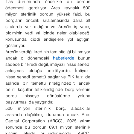
iflas durumunda öncelikle bu borcun 
ödenmesi gerekiyor. Ares kaynaklı 500 
milyon sterlinlik borcun yüksek faizi, bu 
borçların öncelik sıralamasında daha alt 
sıralarda yer aldığını ve Ares'in iş yapış 
biçiminin yedi yıl içinde neler olabileceği 
konusunda ciddi endişelere yol açtığını 
gösteriyor.
Ares'in verdiği kredinin tam niteliği bilinmiyor 
ancak o dönemdeki 
haberlerde
 bunun 
sadece bir kredi değil, imtiyazlı hisse senedi 
anlaşması olduğu belirtiliyordu. İmtiyazlı 
hisse senedi temettü sağlar ve PIK faizi de 
aslında bir temettü niteliğindedir; ancak 
belirli koşullar tetiklendiğinde borç verenin 
borcu hisseye dönüştürme yoluna 
başvurması da yaygındır.
500 milyon sterlinlik borç, alacaklılar 
arasında dağıtılmış durumda ancak Ares 
Capital Corporation (ARCC), 2025 yılının 
sonunda bu borcun 69,1 milyon sterlinlik 
kısmını elinde bulunduruyordu. ARCC, 