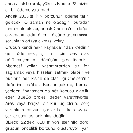
ancak nakit olarak, yüksek Blueco 22 faizine 
ek bir ödeme yapılmadı.
Ancak 2033'te PIK borcunun ödeme tarihi 
gelecek. O zaman ne olacağını buradan 
tahmin etmek zor, ancak Chelsea'nin değeri 
o zamana kadar önemli ölçüde artmamışsa, 
sorunların ortaya çıkması kolay.
Grubun kendi nakit kaynaklarından kredinin 
geri ödenmesi, şu an için pek olası 
görünmeyen bir dönüşüm gerektirecektir. 
Alternatif yollar, yatırımcılardan ek fon 
sağlamak veya hisseleri satmak olabilir ve 
bunların her ikisine de olan ilgi Chelsea'nin 
değerine bağlıdır. Benzer şekilde, borcun 
yeniden finansmanı da söz konusu olabilir; 
eğer BlueCo projesi değer yaratmıyorsa, 
Ares veya başka bir kuruluş olsun, borç 
verenlerin mevcut şartlardan daha uygun 
şartlar sunması pek olası değildir.
Blueco 22'deki 800 milyon sterlinlik borç, 
grubun öncelikli borcunu oluşturuyor; yani 