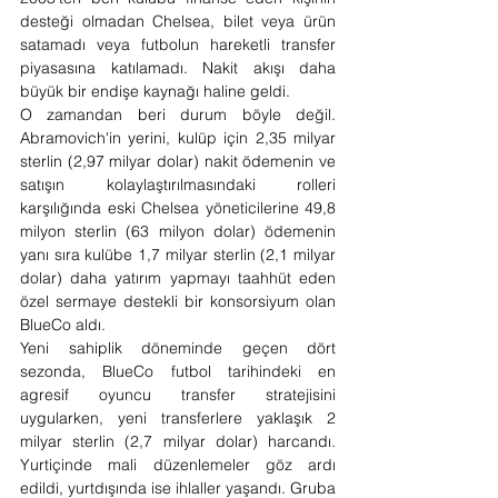
desteği olmadan Chelsea, bilet veya ürün 
satamadı veya futbolun hareketli transfer 
piyasasına katılamadı. Nakit akışı daha 
büyük bir endişe kaynağı haline geldi.
O zamandan beri durum böyle değil. 
Abramovich'in yerini, kulüp için 2,35 milyar 
sterlin (2,97 milyar dolar) nakit ödemenin ve 
satışın kolaylaştırılmasındaki rolleri 
karşılığında eski Chelsea yöneticilerine 49,8 
milyon sterlin (63 milyon dolar) ödemenin 
yanı sıra kulübe 1,7 milyar sterlin (2,1 milyar 
dolar) daha yatırım yapmayı taahhüt eden 
özel sermaye destekli bir konsorsiyum olan 
BlueCo aldı.
Yeni sahiplik döneminde geçen dört 
sezonda, BlueCo futbol tarihindeki en 
agresif oyuncu transfer stratejisini 
uygularken, yeni transferlere yaklaşık 2 
milyar sterlin (2,7 milyar dolar) harcandı. 
Yurtiçinde mali düzenlemeler göz ardı 
edildi, yurtdışında ise ihlaller yaşandı. Gruba 