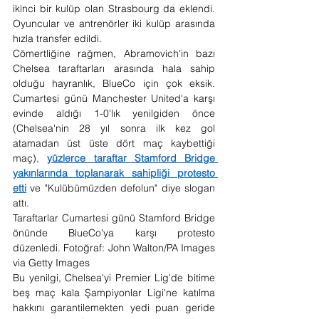
ikinci bir kulüp olan Strasbourg da eklendi. 
Oyuncular ve antrenörler iki kulüp arasında 
hızla transfer edildi.
Cömertliğine rağmen, Abramovich'in bazı 
Chelsea taraftarları arasında hala sahip 
olduğu hayranlık, BlueCo için çok eksik. 
Cumartesi günü Manchester United'a karşı 
evinde aldığı 1-0'lık yenilgiden önce 
(Chelsea'nin 28 yıl sonra ilk kez gol 
atamadan üst üste dört maç kaybettiği 
maç), 
yüzlerce taraftar Stamford Bridge 
yakınlarında toplanarak sahipliği protesto 
etti
 ve "Kulübümüzden defolun" diye slogan 
attı.
Taraftarlar Cumartesi günü Stamford Bridge 
önünde BlueCo'ya karşı protesto 
düzenledi. Fotoğraf: John Walton/PA Images 
via Getty Images
Bu yenilgi, Chelsea'yi Premier Lig'de bitime 
beş maç kala Şampiyonlar Ligi'ne katılma 
hakkını garantilemekten yedi puan geride 