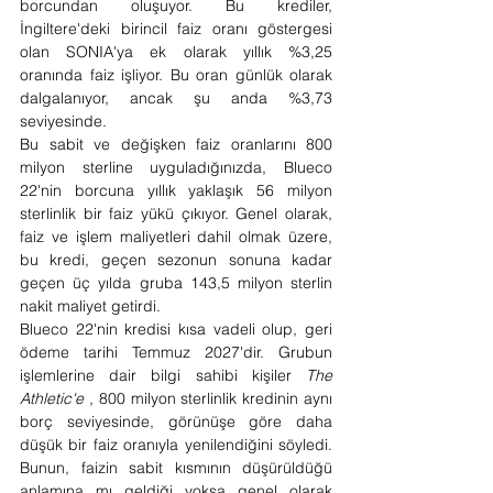
borcundan oluşuyor. Bu krediler, 
İngiltere'deki birincil faiz oranı göstergesi 
olan SONIA'ya ek olarak yıllık %3,25 
oranında faiz işliyor. Bu oran günlük olarak 
dalgalanıyor, ancak şu anda %3,73 
seviyesinde.
Bu sabit ve değişken faiz oranlarını 800 
milyon sterline uyguladığınızda, Blueco 
22'nin borcuna yıllık yaklaşık 56 milyon 
sterlinlik bir faiz yükü çıkıyor. Genel olarak, 
faiz ve işlem maliyetleri dahil olmak üzere, 
bu kredi, geçen sezonun sonuna kadar 
geçen üç yılda gruba 143,5 milyon sterlin 
nakit maliyet getirdi.
Blueco 22'nin kredisi kısa vadeli olup, geri 
ödeme tarihi Temmuz 2027'dir. Grubun 
işlemlerine dair bilgi sahibi kişiler 
The 
Athletic'e
 , 800 milyon sterlinlik kredinin aynı 
borç seviyesinde, görünüşe göre daha 
düşük bir faiz oranıyla yenilendiğini söyledi. 
Bunun, faizin sabit kısmının düşürüldüğü 
anlamına mı geldiği yoksa genel olarak 