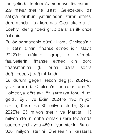
faaliyetinde toplam öz sermaye finansmanı 
2,9 milyar sterline ulaştı. Gelecekteki bir 
satışta grubun yatırımından zarar etmesi 
durumunda, risk koruması Clearlake'e aittir. 
Boehly liderliğindeki grup zararları ilk önce 
üstlenir.
Bu öz sermayenin büyük kısmı, Chelsea'nin 
ilk satın alımını finanse etmek için Mayıs 
2022'de sağlandı; grup, bu süreçte 
faaliyetlerini finanse etmek için borç 
finansmanına (ki buna daha sonra 
değineceğiz) bağımlı kaldı.
Bu durum geçen sezon değişti. 2024-25 
yılları arasında Chelsea'nin sahiplerinden 22 
Holdco'ya dört ayrı öz sermaye fonu dilimi 
geldi: Eylül ve Ekim 2024'te 190 milyon 
sterlin, Kasım'da 80 milyon sterlin, Şubat 
2025'te 65 milyon sterlin ve Mart'ta 115 
milyon sterlin daha olmak üzere toplamda 
sadece yedi ayda 450 milyon sterlin. Bunun 
330 milyon sterlini Chelsea'nin kasasına 