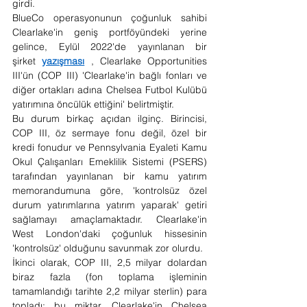
girdi.
BlueCo operasyonunun çoğunluk sahibi 
Clearlake'in geniş portföyündeki yerine 
gelince, Eylül 2022'de yayınlanan bir 
şirket 
yazışması
 , Clearlake Opportunities 
III'ün (COP III) 'Clearlake'in bağlı fonları ve 
diğer ortakları adına Chelsea Futbol Kulübü 
yatırımına öncülük ettiğini' belirtmiştir.
Bu durum birkaç açıdan ilginç. Birincisi, 
COP III, öz sermaye fonu değil, özel bir 
kredi fonudur ve Pennsylvania Eyaleti Kamu 
Okul Çalışanları Emeklilik Sistemi (PSERS) 
tarafından yayınlanan bir kamu yatırım 
memorandumuna göre, 'kontrolsüz özel 
durum yatırımlarına yatırım yaparak' getiri 
sağlamayı amaçlamaktadır. Clearlake'in 
West London'daki çoğunluk hissesinin 
'kontrolsüz' olduğunu savunmak zor olurdu.
İkinci olarak, COP III, 2,5 milyar dolardan 
biraz fazla (fon toplama işleminin 
tamamlandığı tarihte 2,2 milyar sterlin) para 
topladı; bu miktar, Clearlake'in Chelsea 