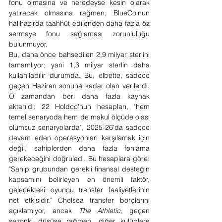
fonu olmasına ve neredeyse kesin olarak 
yatıracak olmasına rağmen, BlueCo'nun 
halihazırda taahhüt edilenden daha fazla öz 
sermaye fonu sağlaması zorunluluğu 
bulunmuyor.
Bu, daha önce bahsedilen 2,9 milyar sterlini 
tamamlıyor; yani 1,3 milyar sterlin daha 
kullanılabilir durumda. Bu, elbette, sadece 
geçen Haziran sonuna kadar olan verilerdi. 
O zamandan beri daha fazla kaynak 
aktarıldı; 22 Holdco'nun hesapları, "hem 
temel senaryoda hem de makul ölçüde olası 
olumsuz senaryolarda", 2025-26'da sadece 
devam eden operasyonları karşılamak için 
değil, sahiplerden daha fazla fonlama 
gerekeceğini doğruladı. Bu hesaplara göre: 
"Sahip grubundan gerekli finansal desteğin 
kapsamını belirleyen en önemli faktör, 
gelecekteki oyuncu transfer faaliyetlerinin 
net etkisidir." Chelsea transfer borçlarını 
açıklamıyor, ancak 
The Athletic,
 geçen 
sezonki düşüşe rağmen, diğer kulüplere 