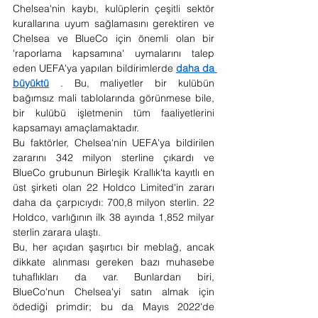
Chelsea'nin kaybı, kulüplerin çeşitli sektör 
kurallarına uyum sağlamasını gerektiren ve 
Chelsea ve BlueCo için önemli olan bir 
'raporlama kapsamına' uymalarını talep 
eden UEFA'ya yapılan bildirimlerde 
daha da 
büyüktü
 . Bu, maliyetler bir kulübün 
bağımsız mali tablolarında görünmese bile, 
bir kulübü işletmenin tüm faaliyetlerini 
kapsamayı amaçlamaktadır.
Bu faktörler, Chelsea'nin UEFA'ya bildirilen 
zararını 342 milyon sterline çıkardı ve 
BlueCo grubunun Birleşik Krallık'ta kayıtlı en 
üst şirketi olan 22 Holdco Limited'in zararı 
daha da çarpıcıydı: 700,8 milyon sterlin. 22 
Holdco, varlığının ilk 38 ayında 1,852 milyar 
sterlin zarara ulaştı.
Bu, her açıdan şaşırtıcı bir meblağ, ancak 
dikkate alınması gereken bazı muhasebe 
tuhaflıkları da var. Bunlardan biri, 
BlueCo'nun Chelsea'yi satın almak için 
ödediği primdir; bu da Mayıs 2022'de 