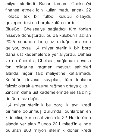
milyar sterlindi. Bunun tamamı Chelsea'yi 
finanse etmek için kullanılmadı, ancak 22 
Holdco tek bir futbol kulübü olsaydı, 
gezegendeki en borçlu kulüp olurdu.
BlueCo, Chelsea'ye sağladığı tüm fonları 
hisseye dönüştürdü; bu da kulübün Haziran 
2025 sonunda borçsuz olduğu anlamına 
geliyor, oysa 1,4 milyar sterlinlik bir borç 
daha üst kademelerde yer alıyordu. Dahası 
ve en önemlisi, Chelsea, sağlanan devasa 
fon miktarına rağmen mevcut sahipleri 
altında hiçbir faiz maliyetine katlanmadı. 
Kulübün devasa kayıpları, tüm fonlarını 
faizsiz olarak almasına rağmen ortaya çıktı.
Zincirin daha üst kademelerinde ise faiz hiç 
de ücretsiz değil.
1,4 milyar sterlinlik bu borç iki ayrı kredi 
birimine bölünmüş durumda; bunlardan en 
kıdemlisi, kurumsal zincirde 22 Holdco'nun 
altında yer alan Blueco 22 Limited'in elinde 
bulunan 800 milyon sterlinlik döner kredi 