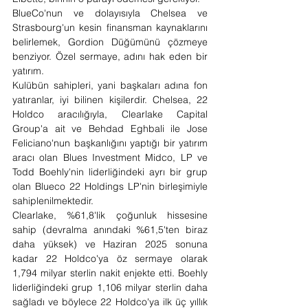
BlueCo'nun ve dolayısıyla Chelsea ve 
Strasbourg'un kesin finansman kaynaklarını 
belirlemek, Gordion Düğümünü çözmeye 
benziyor. Özel sermaye, adını hak eden bir 
yatırım.
Kulübün sahipleri, yani başkaları adına fon 
yatıranlar, iyi bilinen kişilerdir. Chelsea, 22 
Holdco aracılığıyla, Clearlake Capital 
Group'a ait ve Behdad Eghbali ile Jose 
Feliciano'nun başkanlığını yaptığı bir yatırım 
aracı olan Blues Investment Midco, LP ve 
Todd Boehly'nin liderliğindeki ayrı bir grup 
olan Blueco 22 Holdings LP'nin birleşimiyle 
sahiplenilmektedir.
Clearlake, %61,8'lik çoğunluk hissesine 
sahip (devralma anındaki %61,5'ten biraz 
daha yüksek) ve Haziran 2025 sonuna 
kadar 22 Holdco'ya öz sermaye olarak 
1,794 milyar sterlin nakit enjekte etti. Boehly 
liderliğindeki grup 1,106 milyar sterlin daha 
sağladı ve böylece 22 Holdco'ya ilk üç yıllık 