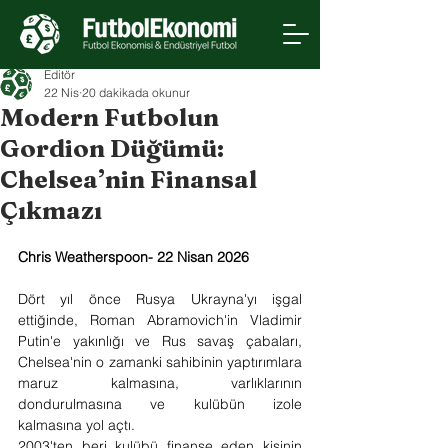
Editör
22 Nis
20 dakikada okunur
Modern Futbolun
Gordion Düğümü:
Chelsea’nin Finansal
Çıkmazı
Chris Weatherspoon- 22 Nisan 2026 
Dört yıl önce Rusya Ukrayna'yı işgal 
ettiğinde, Roman Abramovich'in Vladimir 
Putin'e yakınlığı ve Rus savaş çabaları, 
Chelsea'nin o zamanki sahibinin yaptırımlara 
maruz kalmasına, varlıklarının 
dondurulmasına ve kulübün izole 
kalmasına yol açtı.
2003'ten beri kulübü finanse eden kişinin 