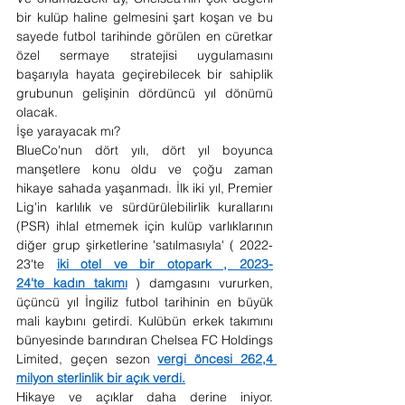
bir kulüp haline gelmesini şart koşan ve bu 
sayede futbol tarihinde görülen en cüretkar 
özel sermaye stratejisi uygulamasını 
başarıyla hayata geçirebilecek bir sahiplik 
grubunun gelişinin dördüncü yıl dönümü 
olacak.
İşe yarayacak mı?
BlueCo'nun dört yılı, dört yıl boyunca 
manşetlere konu oldu ve çoğu zaman 
hikaye sahada yaşanmadı. İlk iki yıl, Premier 
Lig'in karlılık ve sürdürülebilirlik kurallarını 
(PSR) ihlal etmemek için kulüp varlıklarının 
diğer grup şirketlerine 'satılmasıyla' ( 2022-
23'te 
iki otel ve bir otopark , 2023-
24'te 
kadın takımı
 ) damgasını vururken, 
üçüncü yıl İngiliz futbol tarihinin en büyük 
mali kaybını getirdi. Kulübün erkek takımını 
bünyesinde barındıran Chelsea FC Holdings 
Limited, geçen sezon 
vergi öncesi 262,4 
milyon sterlinlik bir açık verdi.
Hikaye ve açıklar daha derine iniyor. 