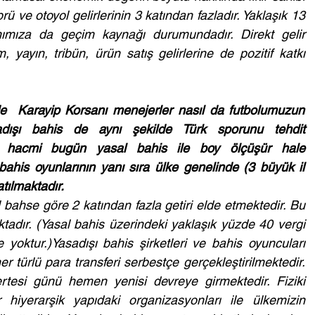
rü ve otoyol gelirlerinin 3 katından fazladır. Yaklaşık 13 
ımıza da geçim kaynağı durumundadır. Direkt gelir 
 yayın, tribün, ürün satış gelirlerine de pozitif katkı 
  Karayip Korsanı menejerler nasıl da futbolumuzun 
dışı bahis de aynı şekilde Türk sporunu tehdit 
in hacmi bugün yasal bahis ile boy ölçüşür hale 
 bahis oyunlarının yanı sıra ülke genelinde (3 büyük il 
atılmaktadır.
 bahse göre 2 katından fazla getiri elde etmektedir. Bu 
adır. (Yasal bahis üzerindeki yaklaşık yüzde 40 vergi 
 yoktur.)Yasadışı bahis şirketleri ve bahis oyuncuları 
er türlü para transferi serbestçe gerçekleştirilmektedir. 
ertesi günü hemen yenisi devreye girmektedir. Fiziki 
r hiyerarşik yapıdaki organizasyonları ile ülkemizin 