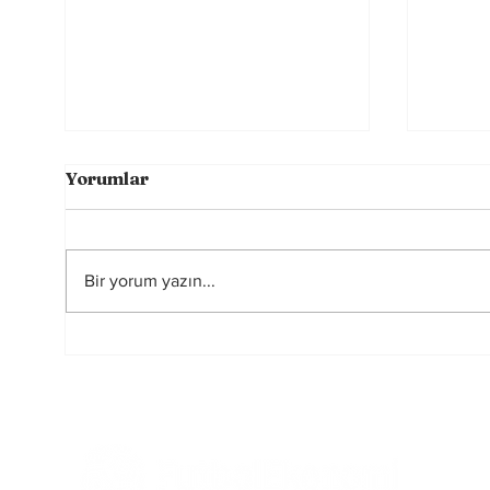
Yorumlar
Bir yorum yazın...
Futbolun Güzelliğini
2026
Yeniden Şekillendiren
Hakem
Üç Güç