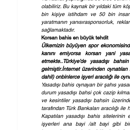
olabiliriz. Bu kaynak bir yıldaki tüm köp
bin kişiye istihdam ve 50 bin insan
yaratmanın yanısırasponsorluk, reklam,
sağlamaktadır. 
Korsan bahis en büyük tehdit
Ülkemizin büyüyen spor ekonomisinde
kanını emiyorsa korsan yani yasa
etmekte..Türkiye’de yasadışı bahs
gelmiştir.İnternet üzerinden oynatılan
dahil) onbinlerce işyeri aracılığı ile oyn
Yasadışı bahis oynayan bir şahıs yasal
durum yasadışı bahsi çok cazip kılmakt
ve kesintiler yasadışı bahsin üzerinde
tarafından Türk Bankaları aracılığı ile h
Kapatılan yasadışı bahis sitelerinin 
işyerleri ana bayi /alt bayi gibi bi