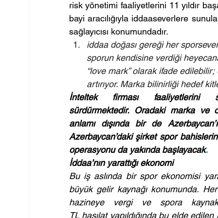
risk yönetimi faaliyetlerini 11 yıldır b
bayi aracılığıyla iddaaseverlere sunula
sağlayıcısı konumundadır.
iddaa doğası gereği her sporseverin 
sporun kendisine verdiği heyecana
“love mark” olarak ifade edilebili
artırıyor. Marka bilinirliği hedef 
İnteltek firması faaliyetleri
sürdürmektedir. Oradaki marka ve o
anlamı dışında bir de Azerbaycan’ın
Azerbaycan’daki şirket spor bahislerinin
operasyonu da yakında başlayacak
.
İddaa’nın yarattığı ekonomi
Bu iş aslında bir spor ekonomisi yara
büyük gelir kaynağı konumunda. Her 1
hazineye vergi ve spora kaynak 
TL hasılat yapıldığında bu elde edilen