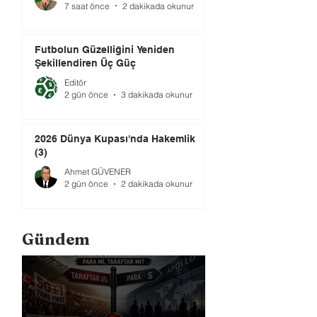
7 saat önce
2 dakikada okunur
Futbolun Güzelliğini Yeniden
Şekillendiren Üç Güç
Editör
2 gün önce
3 dakikada okunur
2026 Dünya Kupası'nda Hakemlik
(3)
Ahmet GÜVENER
2 gün önce
2 dakikada okunur
Gündem