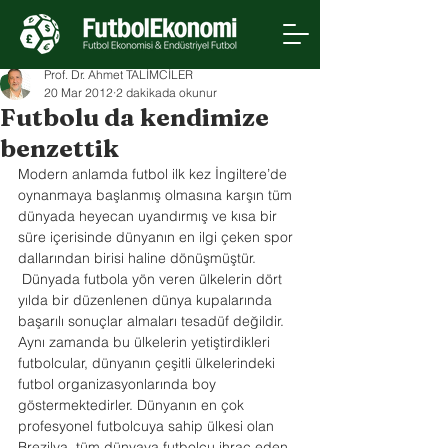
Prof. Dr. Ahmet TALİMCİLER
20 Mar 2012
2 dakikada okunur
Futbolu da kendimize
benzettik
Modern anlamda futbol ilk kez İngiltere’de 
oynanmaya başlanmış olmasına karşın tüm 
dünyada heyecan uyandırmış ve kısa bir 
süre içerisinde dünyanın en ilgi çeken spor 
dallarından birisi haline dönüşmüştür.
 Dünyada futbola yön veren ülkelerin dört 
yılda bir düzenlenen dünya kupalarında 
başarılı sonuçlar almaları tesadüf değildir. 
Aynı zamanda bu ülkelerin yetiştirdikleri 
futbolcular, dünyanın çeşitli ülkelerindeki 
futbol organizasyonlarında boy 
göstermektedirler. Dünyanın en çok 
profesyonel futbolcuya sahip ülkesi olan 
Brezilya, tüm dünyaya futbolcu ihraç eden 