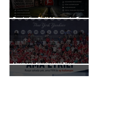
Bundesliga Bir Yol Ayrımında: Para
mı, Taraftar mı?
Liverpool, Amerika'daki Ticari
Gücünü 40 Mağaza İle Artıracak
Rusya, küresel futbol yasağına
rağmen FIFA başkanlık seçimlerinde
oy kullanma hakkını elinde tutuyor.