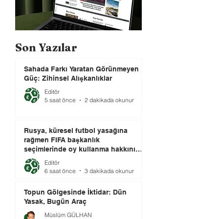
Son Yazılar
Sahada Farkı Yaratan Görünmeyen
Güç: Zihinsel Alışkanlıklar
Editör
5 saat önce
2 dakikada okunur
Rusya, küresel futbol yasağına
rağmen FIFA başkanlık
seçimlerinde oy kullanma hakkını
elinde tutuyor.
Editör
6 saat önce
3 dakikada okunur
Topun Gölgesinde İktidar: Dün
Yasak, Bugün Araç
Müslüm GÜLHAN