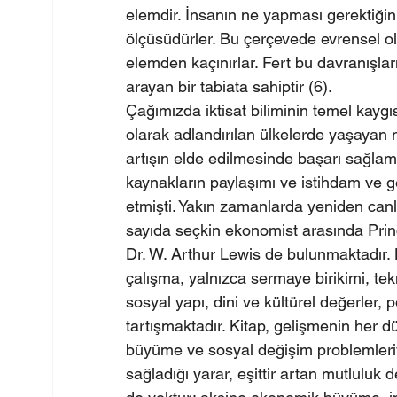
elemdir. İnsanın ne yapması gerektiğin
ölçüsüdürler. Bu çerçevede evrensel o
elemden kaçınırlar. Fert bu davranışların
arayan bir tabiata sahiptir (6).
Çağımızda iktisat biliminin temel kay
olarak adlandırılan ülkelerde yaşayan mi
artışın elde edilmesinde başarı sağlam
kaynakların paylaşımı ve istihdam ve gel
etmişti. Yakın zamanlarda yeniden canl
sayıda seçkin ekonomist arasında Princ
Dr. W. Arthur Lewis de bulunmaktadır. 
çalışma, yalnızca sermaye birikimi, tekn
sosyal yapı, dini ve kültürel değerler, 
tartışmaktadır. Kitap, gelişmenin her 
büyüme ve sosyal değişim problemleriy
sağladığı yarar, eşittir artan mutluluk 