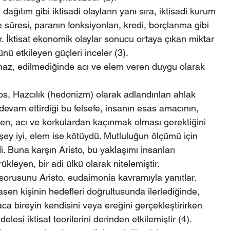
 dağıtım gibi iktisadi olayların yanı sıra, iktisadi kurum 
 süresi, paranın fonksiyonları, kredi, borçlanma gibi 
dır. İktisat ekonomik olaylar sonucu ortaya çıkan miktar 
ü etkileyen güçleri inceler (3).
 haz, edilmediğinde acı ve elem veren duygu olarak 
os, Hazcılık (hedonizm) olarak adlandırılan ahlak 
devam ettirdiği bu felsefe, insanın esas amacının, 
en, acı ve korkulardan kaçınmak olması gerektiğini 
ey iyi, elem ise kötüydü. Mutluluğun ölçümü için 
i. Buna karşın Aristo, bu yaklaşımı insanları 
kleyen, bir adi ülkü olarak nitelemiştir. 
 sorusunu Aristo, eudaimonia kavramıyla yanıtlar. 
sen kişinin hedefleri doğrultusunda ilerlediğinde, 
saca bireyin kendisini veya ereğini gerçekleştirirken 
elesi iktisat teorilerini derinden etkilemiştir (4).