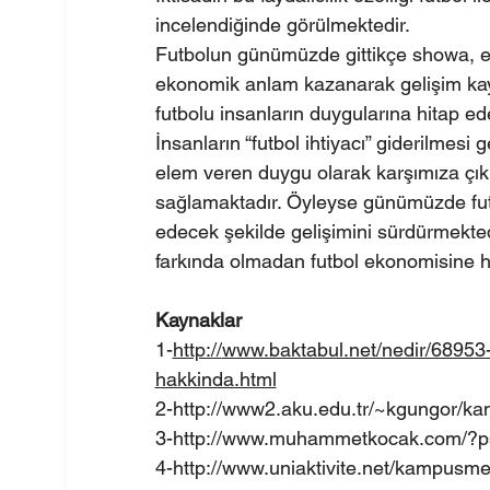
incelendiğinde görülmektedir.
Futbolun günümüzde gittikçe showa, e
ekonomik anlam kazanarak gelişim kayd
futbolu insanların duygularına hitap e
İnsanların “futbol ihtiyacı” giderilmesi
elem veren duygu olarak karşımıza çıkı
sağlamaktadır. Öyleyse günümüzde futbo
edecek şekilde gelişimini sürdürmektedi
farkında olmadan futbol ekonomisine hi
Kaynaklar
1-
http://
www.baktabul.net/nedir/68953-s
hakkinda.html
2-http://
www2.aku.edu.tr/~kgungor/kam
3-http://
www.muhammetkocak.com/?p
4-http://
www.uniaktivite.net/kampusmeyd