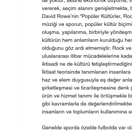
de yoktur; aksine ekonomik büyüme, in
vererek, seçim alanını genişletmekte, 
David Rowe’nin “Popüler Kültürler, Rock
müziği ve sporun, popüler kültür biçimin
oluşma, yapılanma, birbiriyle yöndeşme
kültürün hem anlamların kurulduğu hem 
olduğunu göz ardı etmemiştir. Rock ve
uluslararası itibar mücadelelerine kad
iktisadi ne de kültürü fetişleştirmediğin
İktisat teorisinde tanımlanan insanlara
haz ve elem duygusuyla eş değer anla
şirketleşmesi ve ticarileşmesine denk 
ürün ve hizmet tanımı ile örtüşmekle bir
gibi kavramlarla da değerlendirilmekte
insanların ve toplumların kullanımına 
Genelde sporda özelde futbolda var ola