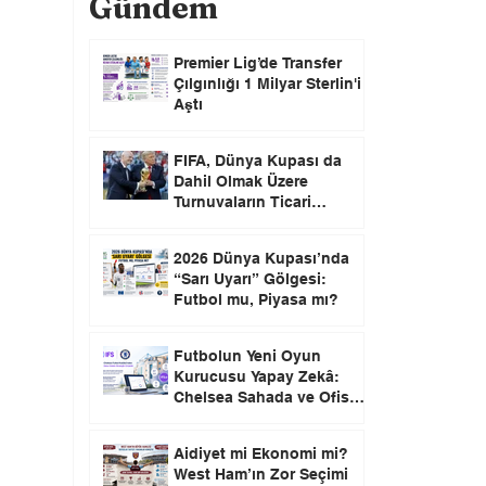
Gündem
Premier Lig’de Transfer
Çılgınlığı 1 Milyar Sterlin'i
Aştı
FIFA, Dünya Kupası da
Dahil Olmak Üzere
Turnuvaların Ticari
Haklarını Özel Yatırımcılara
Satacağını Açıkladı!
2026 Dünya Kupası’nda
“Sarı Uyarı” Gölgesi:
Futbol mu, Piyasa mı?
Futbolun Yeni Oyun
Kurucusu Yapay Zekâ:
Chelsea Sahada ve Ofiste
Devrim Peşinde
Aidiyet mi Ekonomi mi?
West Ham’ın Zor Seçimi