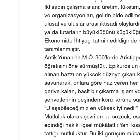
İktisadın çalışma alanı: üretim, tüketim,
ve organizasyonları, gelirin elde edilme
ulusal ve uluslar arası iktisadi olaylar
ya da tutarların büyüklüğünü küçüklüğün
Ekonomide İhtiyaç: tatmin edildiğinde
tanımlanmıştır.
Antik Yunan’da M.Ö. 300’lerde Aristipp
öğretisini öne sürmüştür.. Epikuros’un 
alınan hazzı en yüksek düzeye çıkarırk
savunarak, onlara göre haz veren her ş
geriye kalan, basit bir çıkarma işlemiyd
şehvetlerinin peşinden körü körüne sürü
“Ulaşabileceğimiz en yüksek iyi nedir”
Mutluluk olarak çevrilen bu sözcük, esa
edindiği hakiki içsel mükâfattır Yani kı
tattığı mutluluktur. Bu iki görüşün mücad