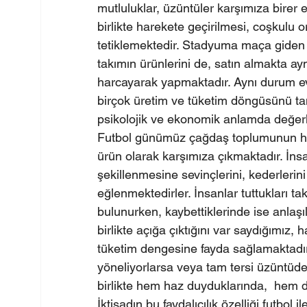
mutluluklar, üzüntüler karşımıza birer 
birlikte harekete geçirilmesi, coşkulu
tetiklemektedir. Stadyuma maça giden ins
takımın ürünlerini de, satın almakta ay
harcayarak yapmaktadır. Aynı durum evd
birçok üretim ve tüketim döngüsünü tanı
psikolojik ve ekonomik anlamda değerle
Futbol günümüz çağdaş toplumunun haz 
ürün olarak karşımıza çıkmaktadır. İnsan
şekillenmesine sevinçlerini, kederleri
eğlenmektedirler. İnsanlar tuttukları ta
bulunurken, kaybettiklerinde ise anlaşı
birlikte açığa çıktığını var saydığımız,
tüketim dengesine fayda sağlamaktadır
yöneliyorlarsa veya tam tersi üzüntüde
birlikte hem haz duyduklarında,  hem d
İktisadın bu faydalıcılık özelliği futbol i