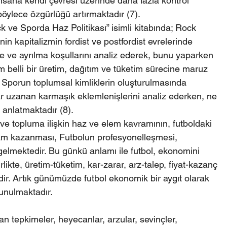
sana kendi çevresi üzerinde daha fazla kontrol 
böylece özgürlüğü artırmaktadır (7).
 ve Sporda Haz Politikası” isimli kitabında; Rock 
in kapitalizmin fordist ve postfordist evrelerinde 
 ve ayrılma koşullarını analiz ederek, bunu yaparken 
belli bir üretim, dağıtım ve tüketim sürecine maruz 
 Sporun toplumsal kimliklerin oluşturulmasında 
ar uzanan karmaşık eklemlenişlerini analiz ederken, ne 
i anlatmaktadır (8).
 ve topluma ilişkin haz ve elem kavramının, futboldaki 
m kazanması, Futbolun profesyonelleşmesi, 
gelmektedir. Bu günkü anlamı ile futbol, ekonomini 
likte, üretim-tüketim, kar-zarar, arz-talep, fiyat-kazanç 
dir. Artık günümüzde futbol ekonomik bir aygıt olarak 
sunulmaktadır.
n tepkimeler, heyecanlar, arzular, sevinçler, 