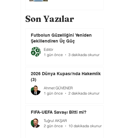
Son Yazılar
Futbolun Güzelliğini Yeniden
Şekillendiren Üç Güç
Editör
1 gün önce
3 dakikada okunur
2026 Dünya Kupası'nda Hakemlik
(3)
Ahmet GÜVENER
1 gün önce
2 dakikada okunur
FIFA-UEFA Savaşı Bitti mi?
Tuğrul AKŞAR
2 gün önce
10 dakikada okunur