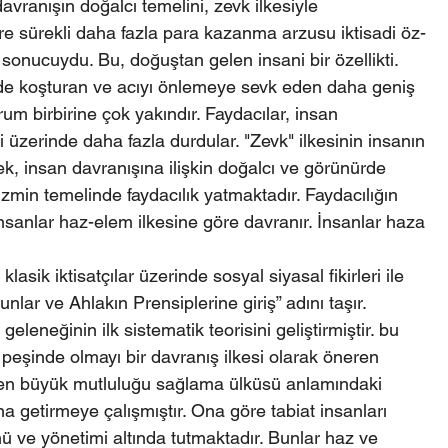
davranışın doğalcı temelini, zevk ilkesiyle 
göre sürekli daha fazla para kazanma arzusu iktisadi öz-
sonucuydu. Bu, doğuştan gelen insani bir özellikti. 
nde koşturan ve acıyı önlemeye sevk eden daha geniş 
rum birbirine çok yakındır. Faydacılar, insan 
i üzerinde daha fazla durdular. "Zevk" ilkesinin insanın 
, insan davranışına ilişkin doğalcı ve görünürde 
izmin temelinde faydacılık yatmaktadır. Faydacılığın 
nsanlar haz-elem ilkesine göre davranır. İnsanlar haza 
sik iktisatçılar üzerinde sosyal siyasal fikirleri ile 
unlar ve Ahlakın Prensiplerine giriş” adını taşır. 
geleneğinin ilk sistematik teorisini geliştirmiştir. bu 
eşinde olmayı bir davranış ilkesi olarak öneren 
n en büyük mutluluğu sağlama ülküsü anlamındaki 
na getirmeye çalışmıştır. Ona göre tabiat insanları 
ü ve yönetimi altında tutmaktadır. Bunlar haz ve 