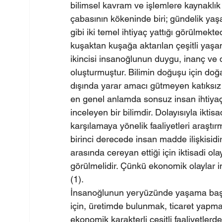
bilimsel kavram ve işlemlere kaynaklık
çabasının kökeninde biri; gündelik yaş
gibi iki temel ihtiyaç yattığı görülmekte
kuşaktan kuşağa aktarılan çeşitli yaşan
ikincisi insanoğlunun duygu, inanç ve d
oluşturmuştur. Bilimin doğuşu için doğay
dışında yarar amacı gütmeyen katıksız b
en genel anlamda sonsuz insan ihtiyaçla
inceleyen bir bilimdir. Dolayısıyla ikti
karşılamaya yönelik faaliyetleri araştırma
birinci derecede insan madde ilişkisidir.
arasında cereyan ettiği için iktisadi ol
görülmelidir. Çünkü ekonomik olaylar in
(1).
İnsanoğlunun yeryüzünde yaşama başlam
için, üretimde bulunmak, ticaret yapmak
ekonomik karakterli çeşitli faaliyetler