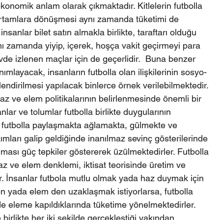
ekonomik anlam olarak çıkmaktadır. Kitlelerin futbolla 
 ortamlara dönüşmesi aynı zamanda tüketimi de 
anlar bilet satın almakla birlikte, taraftarı olduğu 
nı zamanda yiyip, içerek, hoşça vakit geçirmeyi para 
e izlenen maçlar için de geçerlidir.  Buna benzer 
mlayacak, insanların futbolla olan ilişkilerinin sosyo-
ndirilmesi yapılacak binlerce örnek verilebilmektedir.
ve elem politikalarının belirlenmesinde önemli bir 
lar ve tolumlar futbolla birlikte duygularının 
ni futbolla paylaşmakta ağlamakta, gülmekte ve 
kımları galip geldiğinde inanılmaz sevinç gösterilerinde 
lması güç tepkiler göstererek üzülmektedirler. Futbolla 
 haz ve elem denklemi, iktisat teorisinde üretim ve 
. İnsanlar futbola mutlu olmak yada haz duymak için 
n yada elem den uzaklaşmak istiyorlarsa, futbolla 
e eleme kapıldıklarında tüketime yönelmektedirler. 
le birlikte her iki şekilde gerçekleştiği yakından 