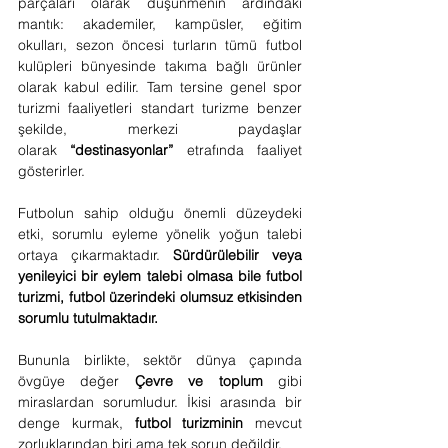
parçaları olarak düşünmenin ardındaki 
mantık: akademiler, kampüsler, eğitim 
okulları, sezon öncesi turların tümü futbol 
kulüpleri bünyesinde takıma bağlı ürünler 
olarak kabul edilir. Tam tersine genel spor 
turizmi faaliyetleri standart turizme benzer 
şekilde, merkezi paydaşlar 
olarak 
“destinasyonlar”
 etrafında faaliyet 
gösterirler.
Futbolun sahip olduğu önemli düzeydeki 
etki, sorumlu eyleme yönelik yoğun talebi 
ortaya çıkarmaktadır. 
Sürdürülebilir veya 
yenileyici bir eylem talebi olmasa bile futbol 
turizmi, futbol üzerindeki olumsuz etkisinden 
sorumlu tutulmaktadır.
Bununla birlikte, sektör dünya çapında 
övgüye değer 
Çevre ve toplum
 gibi 
miraslardan sorumludur. İkisi arasında bir 
denge kurmak, 
futbol turizminin
 mevcut 
zorluklarından biri ama tek sorun değildir. 