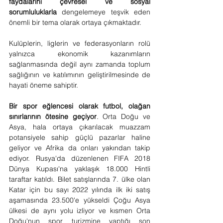
faydalarını çevresel ve sosyal 
sorumluluklarla
 dengelemeye teşvik eden 
önemli bir tema olarak ortaya çıkmaktadır. 
Kulüplerin, liglerin ve federasyonların rolü 
yalnızca ekonomik kazanımların 
sağlanmasında değil aynı zamanda toplum 
sağlığının ve katılımının geliştirilmesinde de 
hayati öneme sahiptir.
Bir spor eğlencesi olarak futbol, olağan 
sınırlarının ötesine geçiyor
. Orta Doğu ve 
Asya, hala ortaya çıkarılacak muazzam 
potansiyele sahip güçlü pazarlar haline 
geliyor ve Afrika da onları yakından takip 
ediyor. Rusya'da düzenlenen FIFA 2018 
Dünya Kupası'na yaklaşık 18.000 Hintli 
taraftar katıldı. Bilet satışlarında 7. ülke olan 
Katar için bu sayı 2022 yılında ilk iki satış 
aşamasında 23.500'e yükseldi Çoğu Asya 
ülkesi de aynı yolu izliyor ve kısmen Orta 
Doğu'nun spor turizmine yaptığı son 