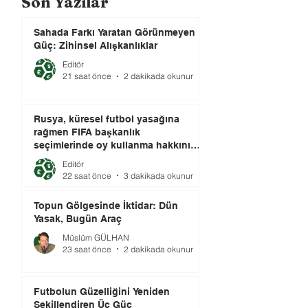
Son Yazılar
Sahada Farkı Yaratan Görünmeyen
Güç: Zihinsel Alışkanlıklar
Editör
21 saat önce
2 dakikada okunur
Rusya, küresel futbol yasağına
rağmen FIFA başkanlık
seçimlerinde oy kullanma hakkını
elinde tutuyor.
Editör
22 saat önce
3 dakikada okunur
Topun Gölgesinde İktidar: Dün
Yasak, Bugün Araç
Müslüm GÜLHAN
23 saat önce
2 dakikada okunur
Futbolun Güzelliğini Yeniden
Şekillendiren Üç Güç