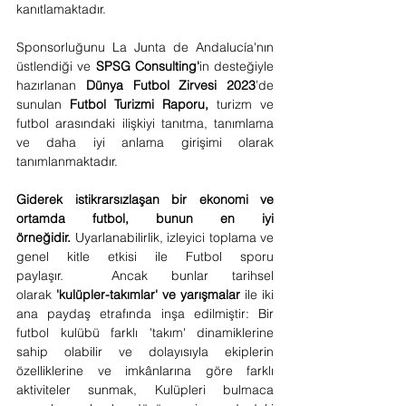
kanıtlamaktadır.
Sponsorluğunu La Junta de Andalucía'nın 
üstlendiği ve 
SPSG Consulting'
in desteğiyle 
hazırlanan 
Dünya Futbol Zirvesi 2023
’de 
sunulan 
Futbol Turizmi Raporu,
 turizm ve 
futbol arasındaki ilişkiyi tanıtma, tanımlama 
ve daha iyi anlama girişimi olarak 
tanımlanmaktadır.   
Giderek istikrarsızlaşan bir ekonomi ve 
ortamda futbol, bunun en iyi 
örneğidir.
 Uyarlanabilirlik, izleyici toplama ve 
genel kitle etkisi ile Futbol sporu 
paylaşır.  Ancak bunlar tarihsel 
olarak 
'kulüpler-takımlar' ve yarışmalar
 ile iki 
ana paydaş etrafında inşa edilmiştir: Bir 
futbol kulübü farklı 'takım' dinamiklerine 
sahip olabilir ve dolayısıyla ekiplerin 
özelliklerine ve imkânlarına göre farklı 
aktiviteler sunmak, Kulüpleri bulmaca 