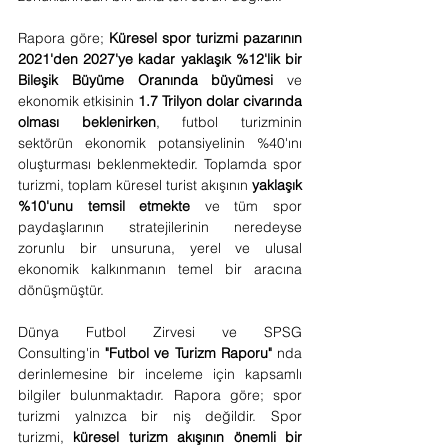
Rapora göre; 
Küresel spor turizmi pazarının 
2021'den 2027'ye kadar yaklaşık %12'lik bir 
Bileşik Büyüme Oranında büyümesi
 ve 
ekonomik etkisinin 
1.7 Trilyon dolar civarında 
olması beklenirken
, futbol turizminin 
sektörün ekonomik potansiyelinin %40'ını 
oluşturması beklenmektedir. Toplamda spor 
turizmi, toplam küresel turist akışının 
yaklaşık 
%10'unu temsil etmekte
 ve tüm spor 
paydaşlarının stratejilerinin neredeyse 
zorunlu bir unsuruna, yerel ve ulusal 
ekonomik kalkınmanın temel bir aracına 
dönüşmüştür.
Dünya Futbol Zirvesi ve SPSG 
Consulting'in 
"Futbol ve Turizm Raporu" 
nda 
derinlemesine bir inceleme için kapsamlı 
bilgiler bulunmaktadır. Rapora göre; spor 
turizmi yalnızca bir niş değildir. Spor 
turizmi, 
küresel turizm
akışının önemli bir 