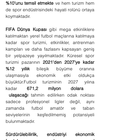
%10'unu temsil etmekte
 ve hem turizm hem 
de spor endüstrisindeki hayati rolünü ortaya 
koymaktadır.
FIFA Dünya Kupası 
gibi mega etkinliklere 
katılmaktan yerel futbol maçlarına katılmaya 
kadar spor turizmi, etkinlikler, antrenman 
kampları ve daha fazlasını kapsayan geniş 
bir yelpazeye yayılmaktadır. Küresel spor 
turizmi pazarının 
2021'den 2027'ye kadar 
%12 yıllık
 bileşik büyüme oranına 
ulaşmasıyla ekonomik etki oldukça 
büyüktür.Futbol
 turizminin 2027 yılına 
kadar 
671,2 milyon dolara   
 ulaşacağı
 tahmin edilirken odak noktası 
sadece profesyonel ligler değil, aynı 
zamanda futbol amatör ve taban 
seviyelerinin keşfedilmemiş potansiyeli 
bulunmaktadır.
Sürdürülebilirlik, endüstriyi ekonomik 