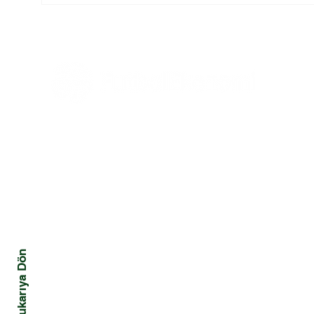
Yeniden Şekillendiren
Hakem
Üç Güç
Tüm Haberler
Ekonomi
Mali
Tüm Yazılar
Yönetim ve Strateji
Kriz
Hukuk
Davranış ve Toplum
Yukarıya Dön
Pazarlama ve Marka
Teknoloji