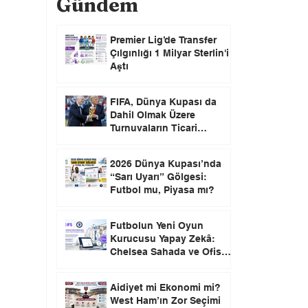
Gündem
Premier Lig’de Transfer
Çılgınlığı 1 Milyar Sterlin'i
Aştı
FIFA, Dünya Kupası da
Dahil Olmak Üzere
Turnuvaların Ticari
Haklarını Özel Yatırımcılara
Satacağını Açıkladı!
2026 Dünya Kupası’nda
“Sarı Uyarı” Gölgesi:
Futbol mu, Piyasa mı?
Futbolun Yeni Oyun
Kurucusu Yapay Zekâ:
Chelsea Sahada ve Ofiste
Devrim Peşinde
Aidiyet mi Ekonomi mi?
West Ham’ın Zor Seçimi