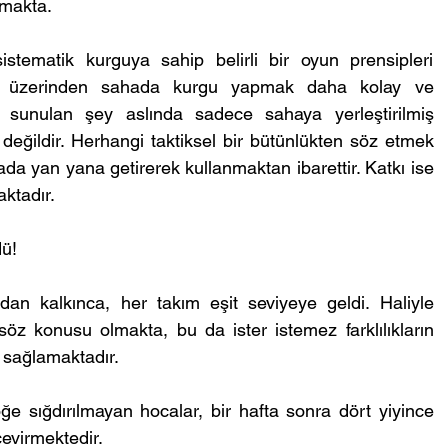
lmakta.
sistematik kurguya sahip belirli bir oyun prensipleri 
ar üzerinden sahada kurgu yapmak daha kolay ve 
 sunulan şey aslında sadece sahaya yerleştirilmiş 
eğildir. Herhangi taktiksel bir bütünlükten söz etmek 
a yan yana getirerek kullanmaktan ibarettir. Katkı ise 
ktadır.
ü!
dan kalkınca, her takım eşit seviyeye geldi. Haliyle 
öz konusu olmakta, bu da ister istemez farklılıkların 
nı sağlamaktadır.
öğe sığdırılmayan hocalar, bir hafta sonra dört yiyince 
çevirmektedir.