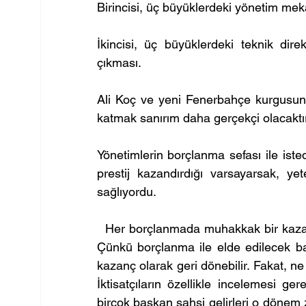
Birincisi, üç büyüklerdeki yönetim meka
İkincisi, üç büyüklerdeki teknik direk
çıkması.
Ali Koç ve yeni Fenerbahçe kurgusunu
katmak sanırım daha gerçekçi olacaktır
Yönetimlerin borçlanma sefası ile isted
prestij kazandırdığı varsayarsak, yet
sağlıyordu.
  Her borçlanmada muhakkak bir kazan
Çünkü borçlanma ile elde edilecek baş
kazanç olarak geri dönebilir. Fakat, ne
İktisatçıların özellikle incelemesi g
birçok başkan şahsi gelirleri o dönem 