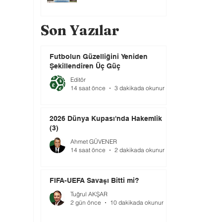
Son Yazılar
Futbolun Güzelliğini Yeniden
Şekillendiren Üç Güç
Editör
14 saat önce
3 dakikada okunur
2026 Dünya Kupası'nda Hakemlik
(3)
Ahmet GÜVENER
14 saat önce
2 dakikada okunur
FIFA-UEFA Savaşı Bitti mi?
Tuğrul AKŞAR
2 gün önce
10 dakikada okunur