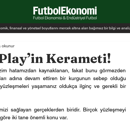
k, finansal ve yönetsel boyutlarını mercek altına alan bağımsız bir bilgi ve anal
a okunur
 Play’in Kerameti!
izim hatamızdan kaynaklanan, fakat bunu görmezden 
rları adına devam ettiren bir kurgunun sebep olduğu 
yüzleşmeleri yaşamanız oldukça ilginç ve gerekli bir 
izi sağlayan gerçeklerden biridir. Birçok yüzleşmeyi 
öre iki tane önemli konu var.