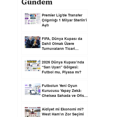
Gündem
Premier Lig’de Transfer
Çılgınlığı 1 Milyar Sterlin'i
Aştı
FIFA, Dünya Kupası da
Dahil Olmak Üzere
Turnuvaların Ticari
Haklarını Özel Yatırımcılara
Satacağını Açıkladı!
2026 Dünya Kupası’nda
“Sarı Uyarı” Gölgesi:
Futbol mu, Piyasa mı?
Futbolun Yeni Oyun
Kurucusu Yapay Zekâ:
Chelsea Sahada ve Ofiste
Devrim Peşinde
Aidiyet mi Ekonomi mi?
West Ham’ın Zor Seçimi