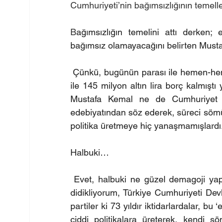
Cumhuriyeti’nin bağımsızlığının temeller
B
ağımsızlığın temelini attı derken
bağımsız olamayacağını belirten Musta
 Çünkü, bugünün parası ile hemen-hem
ile 145 milyon altın lira borç kalmışt
Mustafa Kemal ne de Cumhuriyet De
edebiyatından söz ederek, süreci sömür
politika üretmeye hiç yanaşmamışlardı.
Halbuki…
 Evet, halbuki ne güzel demagoji yapı
didikliyorum, Türkiye Cumhuriyeti De
partiler ki 73 yıldır iktidarlardalar, b
ciddi politikalara üreterek, kendi s