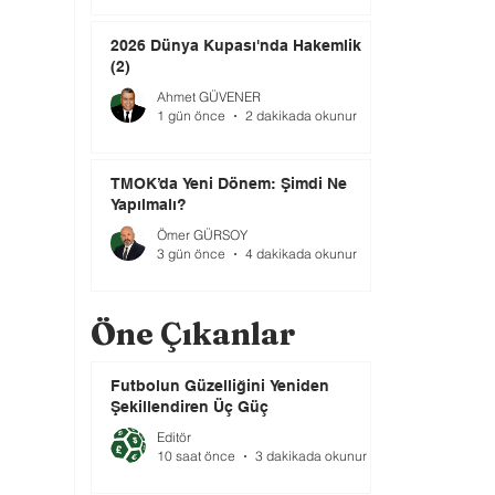
2026 Dünya Kupası'nda Hakemlik
(2)
Ahmet GÜVENER
1 gün önce
2 dakikada okunur
TMOK’da Yeni Dönem: Şimdi Ne
Yapılmalı?
Ömer GÜRSOY
3 gün önce
4 dakikada okunur
Öne Çıkanlar
Futbolun Güzelliğini Yeniden
Şekillendiren Üç Güç
Editör
10 saat önce
3 dakikada okunur