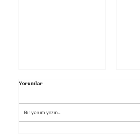
Yorumlar
Bir yorum yazın...
Futbolun Güzelliğini
2026
Yeniden Şekillendiren
Hakem