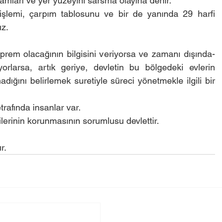
tamları ve yer yüzeyini sarsma olayına denir.’
işlemi, çarpım tablosunu ve bir de yanında 29 harfi 
ız.
prem olacağının bilgisini veriyorsa ve zamanı dışında-
orlarsa, artık geriye, devletin bu bölgedeki evlerin 
dığını belirlemek suretiyle süreci yönetmekle ilgili bir 
trafında insanlar var.
ilerinin korunmasının sorumlusu devlettir.
r.
ısı