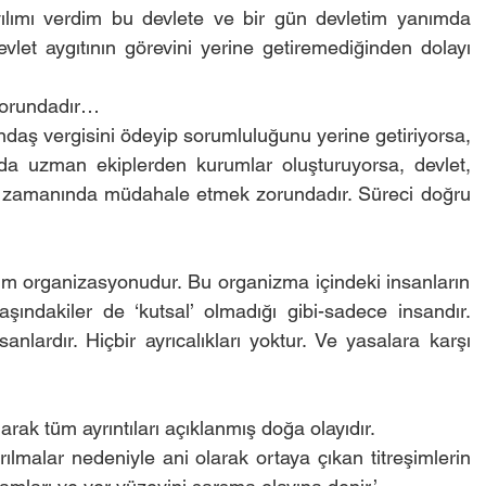
ılımı verdim bu devlete ve bir gün devletim yanımda 
evlet aygıtının görevini yerine getiremediğinden dolayı 
zorundadır…
ndaş vergisini ödeyip sorumluluğunu yerine getiriyorsa, 
a uzman ekiplerden kurumlar oluşturuyorsa, devlet, 
ce zamanında müdahale etmek zorundadır. Süreci doğru 
im organizasyonudur. Bu organizma içindeki insanların 
Başındakiler de ‘kutsal’ olmadığı gibi-sadece insandır. 
sanlardır. Hiçbir ayrıcalıkları yoktur. Ve yasalara karşı 
arak tüm ayrıntıları açıklanmış doğa olayıdır.
rılmalar nedeniyle ani olarak ortaya çıkan titreşimlerin 