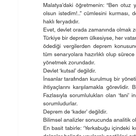
Malatya’daki öğretmenin: “Ben otuz y
olsun istedim!..” cümlesini kurması, d
haklı feryadıdır.
Evet, devlet orada zamanında olmak 
Türkiye bir deprem ülkesiyse, her vata
ödediği vergilerden deprem konusund
tüm senaryolara hazırlıklı olup süre
yönetmek zorundadır.
Devlet ‘kutsal’ değildir.
İnsanlar tarafından kurulmuş bir yönet
ihtiyaçlarını karşılamakla görevlidir. 
Fazlasıyla sorumlulukları olan ‘fani’ in
sorumludurlar.
Deprem de ‘kader’ değildir.
Bilimsel analizler sonucunda analitik ol
En basit tabirle: ‘Yerkabuğu içindeki kı