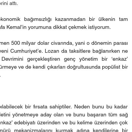
ini attı.
; ekonomik bağımsızlığı kazanmadan bir ülkenin tam 
fa Kemal’in yorumuna dikkat çekmek istiyorum. 
en 500 milyar dolar civarında, yani o dönemin parası 
ı yeni Cumhuriyet’e. Lozan da taksitlere bağlanırken ne 
vrimini gerçekleştiren genç yönetim bir ‘enkaz’ 
meye ve de kendi çıkarları doğrultusunda popülist bir 
 
labilecek bir fırsata sahiptiler. Neden bunu bu kadar 
vletini yönetmeye aday olan ve bunu başaran tüm sağ 
u ‘enkaz’ edebiyatı üzerinden ve bu kelime üzerinden çok 
ömürü mekanizmalarını kurmak adına kendilerine bir 