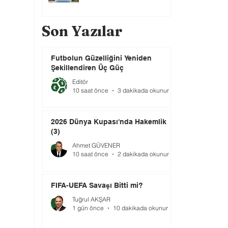
Son Yazılar
Futbolun Güzelliğini Yeniden
Şekillendiren Üç Güç
Editör
10 saat önce
3 dakikada okunur
2026 Dünya Kupası'nda Hakemlik
(3)
Ahmet GÜVENER
10 saat önce
2 dakikada okunur
FIFA-UEFA Savaşı Bitti mi?
Tuğrul AKŞAR
1 gün önce
10 dakikada okunur