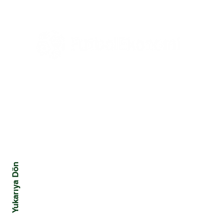
Üç Güç
Tüm Haberler
Ekonomi
Mali
Tüm Yazılar
Yönetim ve Strateji
Kriz
Hukuk
Davranış ve Toplum
Yukarıya Dön
Pazarlama ve Marka
Teknoloji