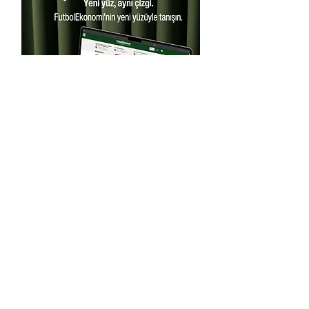
Son Yazılar
Futbolun Güzelliğini Yeniden
Şekillendiren Üç Güç
Editör
11 saat önce
3 dakikada okunur
2026 Dünya Kupası'nda Hakemlik
(3)
Ahmet GÜVENER