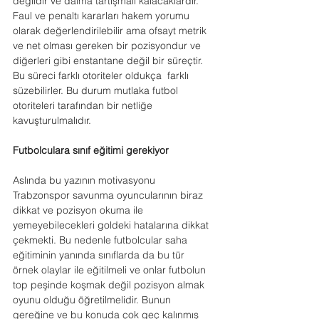
değildir ve daima tartışmalı kalacaklardır. 
Faul ve penaltı kararları hakem yorumu 
olarak değerlendirilebilir ama ofsayt metrik 
ve net olması gereken bir pozisyondur ve 
diğerleri gibi enstantane değil bir süreçtir. 
Bu süreci farklı otoriteler oldukça  farklı 
süzebilirler. Bu durum mutlaka futbol 
otoriteleri tarafından bir netliğe 
kavuşturulmalıdır.
Futbolculara sınıf eğitimi gerekiyor
Aslında bu yazının motivasyonu 
Trabzonspor savunma oyuncularının biraz 
dikkat ve pozisyon okuma ile 
yemeyebilecekleri goldeki hatalarına dikkat 
çekmekti. Bu nedenle futbolcular saha 
eğitiminin yanında sınıflarda da bu tür 
örnek olaylar ile eğitilmeli ve onlar futbolun 
top peşinde koşmak değil pozisyon almak 
oyunu olduğu öğretilmelidir. Bunun 
gereğine ve bu konuda çok geç kalınmış 