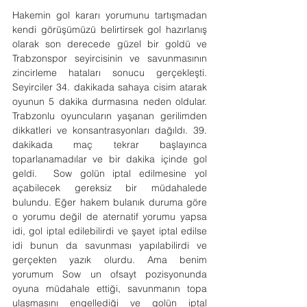
Hakemin gol kararı yorumunu tartışmadan 
kendi görüşümüzü belirtirsek gol hazırlanış 
olarak son derecede güzel bir goldü ve 
Trabzonspor seyircisinin ve savunmasının 
zincirleme hataları sonucu gerçekleşti. 
Seyirciler 34. dakikada sahaya cisim atarak 
oyunun 5 dakika durmasına neden oldular. 
Trabzonlu oyuncuların yaşanan gerilimden 
dikkatleri ve konsantrasyonları dağıldı. 39. 
dakikada maç tekrar başlayınca 
toparlanamadılar ve bir dakika içinde gol 
geldi.  Sow golün iptal edilmesine yol 
açabilecek gereksiz bir müdahalede 
bulundu. Eğer hakem bulanık duruma göre 
o yorumu değil de aternatif yorumu yapsa 
idi, gol iptal edilebilirdi ve şayet iptal edilse 
idi bunun da savunması yapılabilirdi ve 
gerçekten yazık olurdu. Ama benim 
yorumum Sow un ofsayt pozisyonunda 
oyuna müdahale ettiği, savunmanın topa 
ulaşmasını engellediği ve golün iptal 