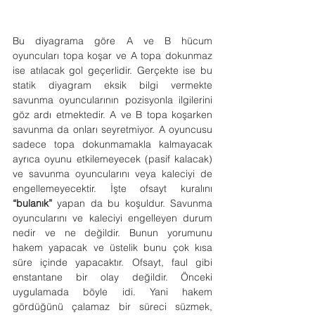
Bu diyagrama göre A ve B hücum 
oyuncuları topa koşar ve A topa dokunmaz 
ise atılacak gol geçerlidir. Gerçekte ise bu 
statik diyagram eksik bilgi vermekte 
savunma oyuncularının pozisyonla ilgilerini 
göz ardı etmektedir. A ve B topa koşarken 
savunma da onları seyretmiyor. A oyuncusu 
sadece topa dokunmamakla kalmayacak 
ayrıca oyunu etkilemeyecek (pasif kalacak) 
ve savunma oyuncularını veya kaleciyi de 
engellemeyecektir. İşte ofsayt kuralını 
“bulanık”
 yapan da bu koşuldur. Savunma 
oyuncularını ve kaleciyi engelleyen durum 
nedir ve ne değildir. Bunun yorumunu 
hakem yapacak ve üstelik bunu çok kısa 
süre içinde yapacaktır. Ofsayt, faul gibi 
enstantane bir olay değildir. Önceki 
uygulamada böyle idi. Yani hakem 
gördüğünü çalamaz bir süreci süzmek, 