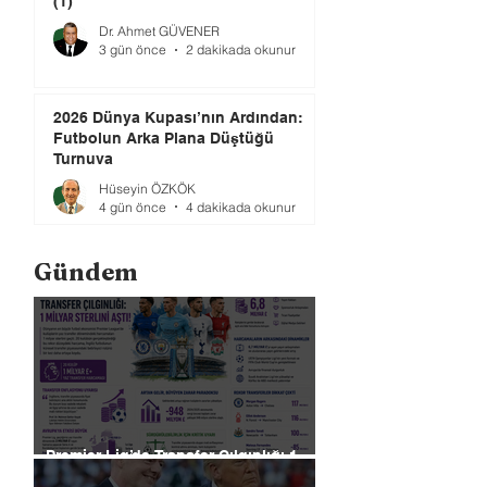
(1)
Dr. Ahmet GÜVENER
3 gün önce
2 dakikada okunur
2026 Dünya Kupası’nın Ardından:
Futbolun Arka Plana Düştüğü
Turnuva
Hüseyin ÖZKÖK
4 gün önce
4 dakikada okunur
Gündem
Premier Lig’de Transfer Çılgınlığı 1
Milyar Sterlin'i Aştı