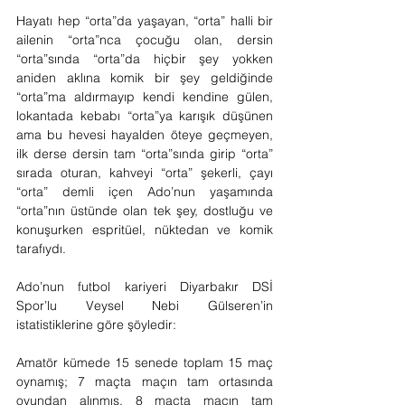
Hayatı hep “orta”da yaşayan, “orta” halli bir 
ailenin “orta”nca çocuğu olan, dersin 
“orta”sında “orta”da hiçbir şey yokken 
aniden aklına komik bir şey geldiğinde 
“orta”ma aldırmayıp kendi kendine gülen, 
lokantada kebabı “orta”ya karışık düşünen 
ama bu hevesi hayalden öteye geçmeyen, 
ilk derse dersin tam “orta”sında girip “orta” 
sırada oturan, kahveyi “orta” şekerli, çayı 
“orta” demli içen Ado’nun yaşamında 
“orta”nın üstünde olan tek şey, dostluğu ve 
konuşurken espritüel, nüktedan ve komik 
tarafıydı.
Ado’nun futbol kariyeri Diyarbakır DSİ 
Spor’lu Veysel Nebi Gülseren’in 
istatistiklerine göre şöyledir:
Amatör kümede 15 senede toplam 15 maç 
oynamış; 7 maçta maçın tam ortasında 
oyundan alınmış, 8 maçta maçın tam 