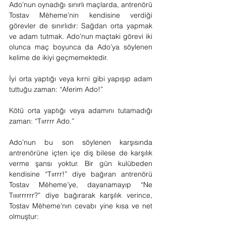
Ado’nun oynadığı sınırlı maçlarda, antrenörü 
Tostav Mèheme’nin kendisine verdiği 
görevler de sınırlıdır: Sağdan orta yapmak 
ve adam tutmak. Ado’nun maçtaki görevi iki 
olunca maç boyunca da Ado’ya söylenen 
kelime de ikiyi geçmemektedir.
İyi orta yaptığı veya kırni gibi yapışıp adam 
tuttuğu zaman: “Aferim Ado!”
Kötü orta yaptığı veya adamını tutamadığı 
zaman: “Tıırrrr Ado.”
Ado’nun bu son söylenen karşısında 
antrenörüne içten içe diş bilese de karşılık 
verme şansı yoktur. Bir gün kulübeden 
kendisine “Tıırrr!” diye bağıran antrenörü 
Tostav Mèheme’ye, dayanamayıp “Ne 
Tıııırrrrrr?” diye bağırarak karşılık verince, 
Tostav Mèheme’nın cevabı yine kısa ve net 
olmuştur:  