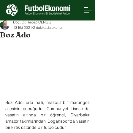
Doç. Dr. Recep CENGİZ
13 Eki 2021
2 dakikada okunur
Boz Ado
Boz Ado, orta halli, mazbut bir marangoz 
ailesinin çocuğudur. Cumhuriyet Lisesi’nde 
vasatın altında bir öğrenci, Diyarbakır 
amatör takımlarından Doğanspor’da vasatın 
bir’kırtik üstünde bir futbolcudur.