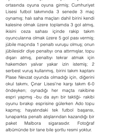
ortasında oyuna oyuna girmiş; Cumhuriyet 
Lisesi futbol takımında 3 senede 3 maç 
oynamış; halı saha maçları dahil birini kendi 
kalesine olmak üzere toplamda 3 gol atmış, 
ikisini ceza sahası içinde rakip takım 
oyuncularına olmak üzere 5 gol pası vermiş; 
jübile maçında 1 penaltı vuruşu olmuş; onun 
jübilesidir diye penaltıyı ona attırmışlar, topu 
dışarı atmış, penaltıyı tekrar atmak için 
hakemden yalvar yakar izin istemiş; 2 
serbest vuruş kullanmış, birini takım kaptanı 
Plase Nevzat oyunda olmadığı için, diğerini 
okul takımı, Çınar Lisesi’ne karşı takım 6-0 
öndeyken; oynadığı her maçta rakibine 
espri yapmış –bu da ayrı bir taktiği- rakibi 
oyunu bırakıp esprisine gülerken Ado topu 
kapmış; hayatındaki tek futbol başarısı, 
lunaparkta penaltı atışlarından kazandığı bir 
paket Malbora sigarasıdır. Fotoğraf 
albümünde bir tane bile şortlu resmi yoktur.