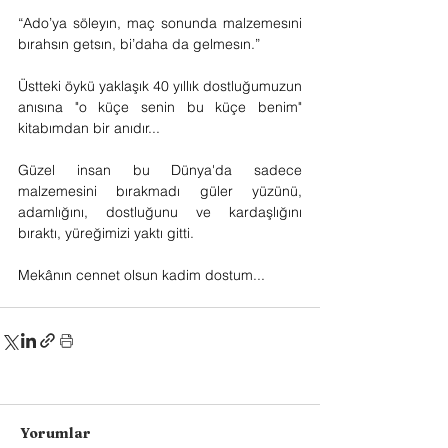
“Ado’ya söleyın, maç sonunda malzemesıni 
bırahsın getsın, bi’daha da gelmesın.”
Üstteki öykü yaklaşık 40 yıllık dostluğumuzun 
anısına "o küçe senin bu küçe benim" 
kitabımdan bir anıdır...
Güzel insan bu Dünya'da sadece 
malzemesini bırakmadı güler yüzünü, 
adamlığını, dostluğunu ve kardaşlığını 
bıraktı, yüreğimizi yaktı gitti.
Mekânın cennet olsun kadim dostum...
Yorumlar