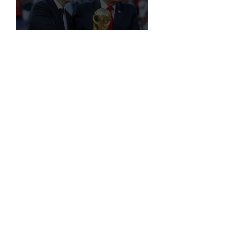
FIFA, Dünya Kupası da Dahil Olmak
Üzere Turnuvaların Ticari Haklarını
Özel Yatırımcılara Satacağını Açıkladı!
2026 Dünya Kupası’nda “Sarı Uyarı”
Gölgesi: Futbol mu, Piyasa mı?
Futbolun Yeni Oyun Kurucusu Yapay
Zekâ: Chelsea Sahada ve Ofiste
Devrim Peşinde