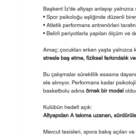
Başkent İz’de altyapı anlayışı yalnızca s
• Spor psikoloğu eşliğinde düzenli bir
• Atletik performans antrenörleri tarafı
• Belirli periyotlarla yapılan ölçüm ve 
Amaç; çocukları erken yaşta yalnızca k
stresle baş etme, fiziksel farkındalık ve
Bu çalışmalar süreklilik esasına dayanı
ele alınıyor. Performans kadar psikolo
basketbolu adına 
örnek bir model
 old
Kulübün hedefi açık:
Altyapıdan A takıma uzanan, sürdürüleb
Mevcut tesisleri, spora bakış açıları v