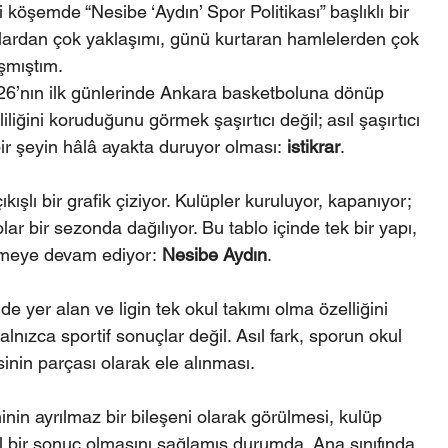
köşemde “Nesibe ‘Aydın’ Spor Politikası” başlıklı bir 
lardan çok yaklaşımı, günü kurtaran hamlelerden çok 
şmıştım.
26’nın ilk günlerinde Ankara basketboluna dönüp 
liğini koruduğunu görmek şaşırtıcı değil; asıl şaşırtıcı 
ir şeyin hâlâ ayakta duruyor olması: 
istikrar
.
kışlı bir grafik çiziyor. Kulüpler kuruluyor, kapanıyor; 
olar bir sezonda dağılıyor. Bu tablo içinde tek bir yapı, 
ümeye devam ediyor: 
Nesibe Aydın
.
 yer alan ve ligin tek okul takımı olma özelliğini 
alnızca sportif sonuçlar değil. Asıl fark, sporun okul 
inin parçası olarak ele alınması.
nin ayrılmaz bir bileşeni olarak görülmesi, kulüp 
l bir sonuç olmasını sağlamış durumda. Ana sınıfında 