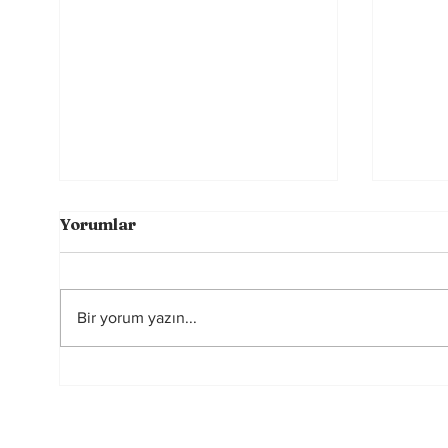
Yorumlar
Bir yorum yazın...
Futbolun Güzelliğini
2026
Yeniden Şekillendiren
Hakem
Üç Güç