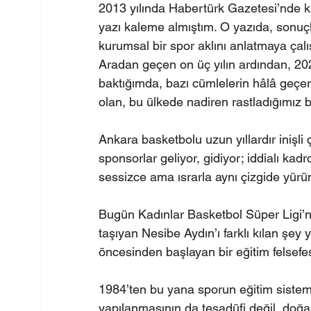
2013 yılında Habertürk Gazetesi’nde ki 
yazı kaleme almıştım. O yazıda, sonuç
kurumsal bir spor aklını anlatmaya çalı
Aradan geçen on üç yılın ardından, 20
baktığımda, bazı cümlelerin hâlâ geçerli
olan, bu ülkede nadiren rastladığımız b
Ankara basketbolu uzun yıllardır inişli çı
sponsorlar geliyor, gidiyor; iddialı kadr
sessizce ama ısrarla aynı çizgide yür
Bugün Kadınlar Basketbol Süper Ligi’nde
taşıyan Nesibe Aydın’ı farklı kılan şey y
öncesinden başlayan bir eğitim felsefes
1984’ten bu yana sporun eğitim sistemi
yapılanmasının da tesadüfi değil, doğa