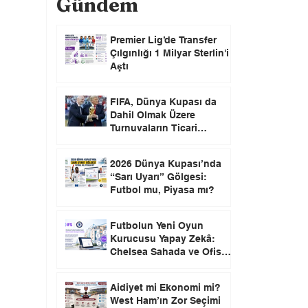
Gündem
Premier Lig’de Transfer
Çılgınlığı 1 Milyar Sterlin'i
Aştı
FIFA, Dünya Kupası da
Dahil Olmak Üzere
Turnuvaların Ticari
Haklarını Özel Yatırımcılara
Satacağını Açıkladı!
2026 Dünya Kupası’nda
“Sarı Uyarı” Gölgesi:
Futbol mu, Piyasa mı?
Futbolun Yeni Oyun
Kurucusu Yapay Zekâ:
Chelsea Sahada ve Ofiste
Devrim Peşinde
Aidiyet mi Ekonomi mi?
West Ham’ın Zor Seçimi