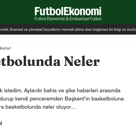
k, finansal ve yönetsel boyutlarını mercek altına alan bağımsız bir bilgi ve anal
okunur
tbolunda Neler
ak istedim. Aylardır bahis ve şike haberleri arasında 
az durup kendi penceremden Başkent’in basketboluna 
ra basketbolunda neler oluyor…
i