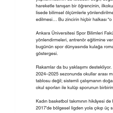
hareketle tanışan bir öğrencinin, ilkok
lisede bilimsel ölçümlerle yönlendiril
edilmesi… Bu zincirin hiçbir halkası “o
Ankara Üniversitesi Spor Bilimleri Fakül
yönlendirmeleri, antrenör eğitimine ve
bugünün spor dünyasında kulağa romant
göstergesi.
Rakamlar da bu yaklaşımı destekliyor.
2024–2025 sezonunda okullar arası mü
tablosu değil; sistemli çalışmanın doğal 
okul sporları ile kulüp sporunun birbi
Kadın basketbol takımının hikâyesi de 
2017’de bölgesel ligden yola çıkıp üç s