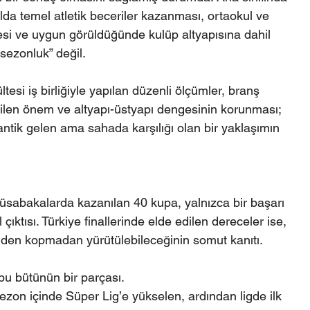
ulda temel atletik beceriler kazanması, ortaokul ve 
mesi ve uygun görüldüğünde kulüp altyapısına dahil 
 sezonluk” değil.
tesi iş birliğiyle yapılan düzenli ölçümler, branş 
rilen önem ve altyapı-üstyapı dengesinin korunması; 
ik gelen ama sahada karşılığı olan bir yaklaşımın 
sabakalarda kazanılan 40 kupa, yalnızca bir başarı 
çıktısı. Türkiye finallerinde elde edilen dereceler ise, 
rinden kopmadan yürütülebileceğinin somut kanıtı.
bu bütünün bir parçası.
ezon içinde Süper Lig’e yükselen, ardından ligde ilk 