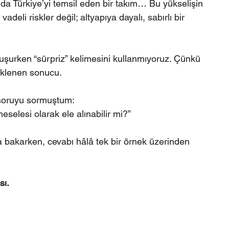
nda Türkiye’yi temsil eden bir takım… Bu yükselişin 
adeli riskler değil; altyapıya dayalı, sabırlı bir 
uşurken “sürpriz” kelimesini kullanmıyoruz. Çünkü 
beklenen sonucu.
 soruyu sormuştum:
eselesi olarak ele alınabilir mi?”
bakarken, cevabı hâlâ tek bir örnek üzerinden 
sı.