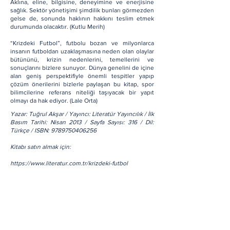
Aklına, eline, bilgisine, deneyimine ve enerjisine
sağlık. Sektör yönetişimi şimdilik bunları görmezden
gelse de, sonunda haklının hakkını teslim etmek
durumunda olacaktır. (Kutlu Merih)
“Krizdeki Futbol”, futbolu bozan ve milyonlarca
insanın futboldan uzaklaşmasına neden olan olaylar
bütününü, krizin nedenlerini, temellerini ve
sonuçlarını bizlere sunuyor. Dünya genelini de içine
alan geniş perspektifiyle önemli tespitler yapıp
çözüm önerilerini bizlerle paylaşan bu kitap, spor
bilimcilerine referans niteliği taşıyacak bir yapıt
olmayı da hak ediyor. (Lale Orta)
Yazar: Tuğrul Akşar / Yayıncı: Literatür Yayıncılık / İlk
Basım Tarihi: Nisan 2013 / Sayfa Sayısı: 316 / Dil:
Türkçe / ISBN:
9789750406256
Kitabı satın almak için:
https://www.literatur.com.tr/krizdeki-futbol