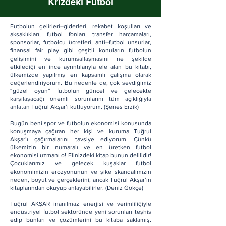
Krizdeki Futbol
Futbolun gelirleri–giderleri, rekabet koşulları ve
aksaklıkları, futbol fonları, transfer harcamaları,
sponsorlar, futbolcu ücretleri, anti–futbol unsurlar,
finansal fair play gibi çeşitli konuların futbolun
gelişimini ve kurumsallaşmasını ne şekilde
etkilediği en ince ayrıntılarıyla ele alan bu kitabı,
ülkemizde yapılmış en kapsamlı çalışma olarak
değerlendiriyorum. Bu nedenle de, çok sevdiğimiz
“güzel oyun” futbolun güncel ve gelecekte
karşılaşacağı önemli sorunlarını tüm açıklığıyla
anlatan Tuğrul Akşar’ı kutluyorum. (Şenes Erzik)
Bugün beni spor ve futbolun ekonomisi konusunda
konuşmaya çağıran her kişi ve kuruma Tuğrul
Akşar’ı çağırmalarını tavsiye ediyorum. Çünkü
ülkemizin bir numaralı ve en üretken futbol
ekonomisi uzmanı o! Elinizdeki kitap bunun delilidir!
Çocuklarımız ve gelecek kuşaklar futbol
ekonomimizin erozyonunun ve şike skandalımızın
neden, boyut ve gerçeklerini, ancak Tuğrul Akşar’ın
kitaplarından okuyup anlayabilirler. (Deniz Gökçe)
Tuğrul AKŞAR inanılmaz enerjisi ve verimliliğiyle
endüstriyel futbol sektöründe yeni sorunları teşhis
edip bunları ve çözümlerini bu kitaba saklamış.