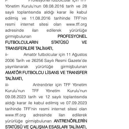
i-               Profesyonel futbolcular için TFF 
Yönetim Kurulu’nun 08.08.2016 tarih ve 28 
sayılı toplantısında aldığı karar ile kabul 
edilmiş ve 11.08.2016 tarihinde TFF’nin 
resmi internet sitesi olan 
www.tff.org
adresinde ilan edilerek yürürlüğe 
girmişbulunan
 PROFESYONEL 
FUTBOLCULARIN STATÜSÜ VE 
TRANSFERLERİ TALİMATI,
ii-             Amatör futbolcular için 11 Ağustos 
2006 Tarih ve 26256 Sayılı Resmi Gazete’de 
yayınlanarak yürürlüğe girmişbulunan
AMATÖR FUTBOLCU LİSANS VE TRANSFER 
TALİMATI,
iii-            Antrenörler için TFF Yönetim 
Kurulu’nun TFF Yönetim Kurulu’nun 
09.08.2023 tarih ve 12 sayılı toplantısında 
aldığı karar ile kabul edilmiş ve 07.09.2023 
tarihinde TFF’nin resmi internet sitesi olan 
www.tff.org
 adresinde ilan edilerek 
yürürlüğe girmişbulunan 
ANTRENÖRLERİN 
STATÜSÜ VE ÇALIŞMA ESASLARI TALİMATI,