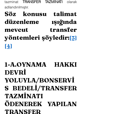
tazminat
 TRANSFER TAZMİNATI 
olarak 
adlandırılmıştır.
Söz konusu talimat 
düzenleme ışığında 
mevcut transfer 
yöntemleri şöyledir:
[3]
[4]
1-A.OYNAMA HAKKI 
DEVRİ 
YOLUYLA/BONSERVİ
S BEDELİ/TRANSFER 
TAZMİNATI 
ÖDENEREK YAPILAN 
TRANSFER