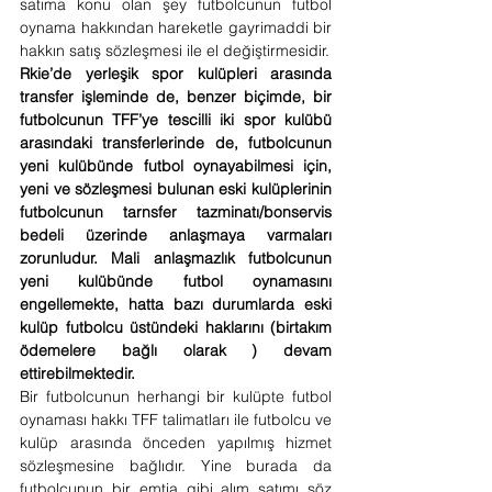
satıma konu olan şey futbolcunun futbol 
oynama hakkından hareketle gayrimaddi bir 
hakkın satış sözleşmesi ile el değiştirmesidir.
Rkie’de yerleşik spor kulüpleri arasında 
transfer işleminde de, benzer biçimde, bir 
futbolcunun TFF’ye tescilli iki spor kulübü 
arasındaki transferlerinde de, futbolcunun 
yeni kulübünde futbol oynayabilmesi için, 
yeni ve sözleşmesi bulunan eski kulüplerinin 
futbolcunun tarnsfer tazminatı/bonservis 
bedeli üzerinde anlaşmaya varmaları 
zorunludur. Mali anlaşmazlık futbolcunun 
yeni kulübünde futbol oynamasını 
engellemekte, hatta bazı durumlarda eski 
kulüp futbolcu üstündeki haklarını (birtakım 
ödemelere bağlı olarak ) devam 
ettirebilmektedir.
Bir futbolcunun herhangi bir kulüpte futbol 
oynaması hakkı TFF talimatları ile futbolcu ve 
kulüp arasında önceden yapılmış hizmet 
sözleşmesine bağlıdır. Yine burada da 
futbolcunun bir emtia gibi alım satımı söz 