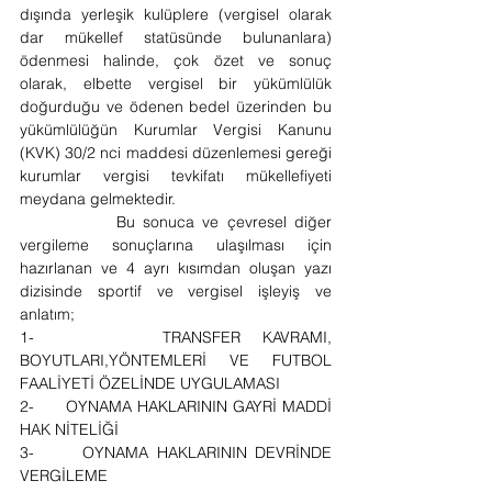
dışında yerleşik kulüplere (vergisel olarak 
dar mükellef statüsünde bulunanlara) 
ödenmesi halinde, çok özet ve sonuç 
olarak, elbette vergisel bir yükümlülük 
doğurduğu ve ödenen bedel üzerinden bu 
yükümlülüğün Kurumlar Vergisi Kanunu 
(KVK) 30/2 nci maddesi düzenlemesi gereği 
kurumlar vergisi tevkifatı mükellefiyeti 
meydana gelmektedir.
            Bu sonuca ve çevresel diğer 
vergileme sonuçlarına ulaşılması için 
hazırlanan ve 4 ayrı kısımdan oluşan yazı 
dizisinde sportif ve vergisel işleyiş ve 
anlatım;
1-      TRANSFER KAVRAMI, 
BOYUTLARI,YÖNTEMLERİ VE FUTBOL 
FAALİYETİ ÖZELİNDE UYGULAMASI
2-      OYNAMA HAKLARININ GAYRİ MADDİ 
HAK NİTELİĞİ
3-      OYNAMA HAKLARININ DEVRİNDE 
VERGİLEME