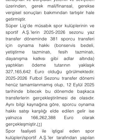
üzerinden, gerek mali/finansal, gerekse 
vergisel sonuçları bakımından tartışılır hale 
getirmiştir.
Süper Lig’de müsabık spor kulüplerinin ve 
sportif A.Ş.’lerin 2025-2026 sezonu yaz 
transfer döneminde 381 sporcu transferi 
için oynama hakkı (bonservis bedeli, 
yetiştirme tazminatı, fesih tazminatı, 
dayanışma katkısı gibi adlar altında) 
yaptıkları ödeme tutarının yaklaşık 
327,165,642 Euro olduğu görülmektedir. 
2025-2026 Futbol Sezonu transfer dönemi 
henüz tamamlanmamış olup, 12 Eylül 2025 
tarihinde bitecek bu dönemde başkaca 
transferlerin gerçekleştirilmesi de olasıdır. 
Aynı bilgi kaynağına göre, sporcu oynama 
hakkı satışı karşılığı elde edilen gelir ise 
yalnızca 166,262,388 Euro olarak 
gerçekleşmiştir
.
[1]
Spor faaliyeti ile iştigal eden spor 
kulüpleri/sportif A.Ş.’ler tarafından yapılan 