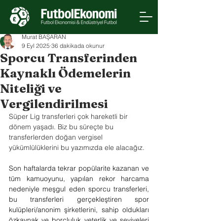
Murat BAŞARAN
9 Eyl 2025
36 dakikada okunur
Sporcu Transferinden
Kaynaklı Ödemelerin
Niteliği ve
Vergilendirilmesi
Süper Lig transferleri çok hareketli bir 
dönem yaşadı. Biz bu süreçte bu 
transferlerden doğan vergisel 
yükümlülüklerini bu yazımızda ele alacağız. 
Son haftalarda tekrar popülarite kazanan ve 
tüm kamuoyunu, yapılan rekor harcama 
nedeniyle meşgul eden sporcu transferleri, 
bu transferleri gerçekleştiren spor 
kulüpleri/anonim şirketlerini, sahip oldukları 
özkaynak ve borçluluk yeterlik ve seviyeleri 