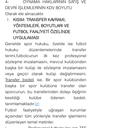
4-      OYNAMA HAKLARININ SATIŞ VE 
DEVRİ İŞLEMLERİNİN KDV BOYUTU
Olarak ele alınacaktır.
KISIM: TRANSFER KAVRAMI, 
YÖNTEMLERİ, BOYUTLARI VE 
FUTBOL FAALİYETİ ÖZELİNDE 
UYGULAMASI
Genelde spor hukuku, özelde ise futbol 
hukuku düzenlemelerinde transfer 
terimi,futbolcunun ilk kez profesyonel 
sözleşme imzalamasını, mevcut kulübünden 
başka bir kulüp ile sözleşme imzalamasını 
veya geçici olarak kulüp değiştirmesini; 
Transfer bedeli
 ise, Bir spor kulübünden 
başka bir spor kulübüne transfer olan 
sporcunun, bu transferinden dolayı ilişiğinin 
kesildiği kulübe ödenen bedeli, 
tanımlamaktadır.
[2]
Futbol faaliyetiyle uğraşan kurumlar 
açısından tüm yönleriyle transfer işlemlerini 
düzenleyen temel metinler;