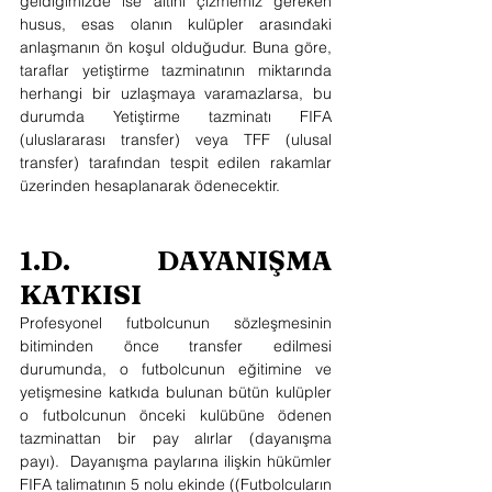
geldiğimizde ise altını çizmemiz gereken 
husus, esas olanın kulüpler arasındaki 
anlaşmanın ön koşul olduğudur. Buna göre, 
taraflar yetiştirme tazminatının miktarında 
herhangi bir uzlaşmaya varamazlarsa, bu 
durumda Yetiştirme tazminatı FIFA 
(uluslararası transfer) veya TFF (ulusal 
transfer) tarafından tespit edilen rakamlar 
üzerinden hesaplanarak ödenecektir.
1.D. DAYANIŞMA 
KATKISI
Profesyonel futbolcunun sözleşmesinin 
bitiminden önce transfer edilmesi 
durumunda, o futbolcunun eğitimine ve 
yetişmesine katkıda bulunan bütün kulüpler 
o futbolcunun önceki kulübüne ödenen 
tazminattan bir pay alırlar (dayanışma 
payı).  Dayanışma paylarına ilişkin hükümler 
FIFA talimatının 5 nolu ekinde ((Futbolcuların 