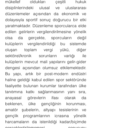
mükellef oldukları çeşitli hukuk 
disiplinlerindeki ulusal ve uluslararası 
düzenlemeler açısından da ekonomik ve 
dolayısıyla sportif sonuç doğurucu bir etki 
yaratmaktadır. Düzenleme sporcularca elde 
edilen gelirlerin vergilendirilmesine yönelik 
olsa da gerçekte, sporcuların değil 
kulüplerin vergilendirildiği bu sistemde 
oluşan toplam vergi yükü, diğer 
sektörel/kronik sorunların varlığı ile 
kulüplerin mevcut mali yapılarını gelir-gider 
dengesi açısından olumsuz etkilemektedir. 
Bu yapı, artık bir post-modern endüstri 
haline geldiği kabul edilen spor sektöründe 
faaliyette bulunan kurumlar tarafından ülke 
tanıtımına katkı sağlanmasının yanı sıra, 
anayasal görevlerin ifası olarak da 
beklenen, ülke gençliğinin korunması, 
amatör şubelerin, altyapı tesislerinin ve 
gençlik programlarının icrasına yönelik 
harcamaların da istenildiği kadar/biçimde 
gerçekleştirilememesi sonucunu 