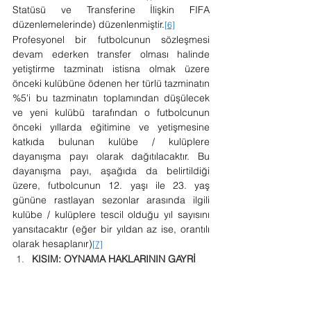
Statüsü ve Transferine İlişkin FIFA 
düzenlemelerinde) düzenlenmiştir.
[6]
Profesyonel bir futbolcunun sözleşmesi 
devam ederken transfer olması halinde 
yetiştirme tazminatı istisna olmak üzere 
önceki kulübüne ödenen her türlü tazminatın 
%5'i bu tazminatın toplamından düşülecek 
ve yeni kulübü tarafından o futbolcunun 
önceki yıllarda eğitimine ve yetişmesine 
katkıda bulunan kulübe / kulüplere 
dayanışma payı olarak dağıtılacaktır. Bu 
dayanışma payı, aşağıda da belirtildiği 
üzere, futbolcunun 12. yaşı ile 23. yaş 
gününe rastlayan sezonlar arasında ilgili 
kulübe / kulüplere tescil olduğu yıl sayısını 
yansıtacaktır (eğer bir yıldan az ise, orantılı 
olarak hesaplanır)
[7]
KISIM: OYNAMA HAKLARININ GAYRİ 
MADDİ HAK NİTELİĞİ
Muhasebe kurallarına göre bir aktif, 
geçmişte yapılan harcamaların gelecekte 