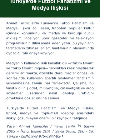
Türkiye'de Futbol Fanatizmi ve
Medya İlişkisi
Ahmet Talimciler’in Türkiye’de Futbol Fanatizmi ve
Medya İlişkisi adlı eseri, futbolun popüler kültür
içindeki konumunu ve medya ile kurduğu güçlü
etkileşimi inceliyor. Spor gazeteleri ve televizyon
programlarının dilini analiz eden yazar, bu yayınların
taraftarların zihinsel anlam haritalarının oluşumunda
oynadığı rolü ortaya koyuyor.
Medyanın kullandığı ikili karşıtlık dili —“bizim takım”
ve “rakip takım” imgesi— farklılıkları keskinleştirerek
gerilimi artırmakta, özellikle derbi maçlar öncesi ve
sonrasında kullanılan abartılı söylemler fanatizmin
yükselmesine zemin hazırlamaktadır. Çalışma, bu
fanatik dilin şiddet, milliyetçilik, cinsiyetçilik ve argo
söylemler üzerinden nasıl ideoloji ürettiğini
örneklerle gözler önüne seriyor.
Türkiye’de Futbol Fanatizmi ve Medya İlişkisi,
futbol, medya ve toplumsal ideoloji arasındaki
ilişkiyi çözümleyen önemli bir kaynak niteliğinde.
Yazar: Ahmet Talimciler / Yayın Tarihi: İlk Basım
2003 – İkinci Basım 2014 / Sayfa Sayısı: 206 / Dil:
Türkçe / ISBN:
978-975-6947-82-1