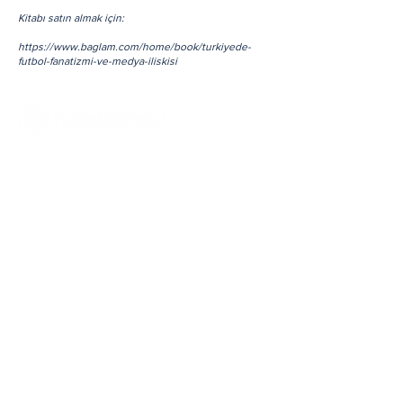
Kitabı satın almak için:
https://www.baglam.com/home/book/turkiyede-
futbol-fanatizmi-ve-medya-iliskisi
Hakkımızda
Tüm Haberler
Yazarlarımız
Tüm Yazılar
Ekonomi
İletişim
Mali
Reklam
Yönetim ve Strateji
Kullanım
Koşulları
ve
Kriz
Gizlilik İlkeleri
Hukuk
Çerez
Aydınlatma Metni
Davranış ve Toplum