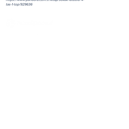
tas-1-top/929636
Hakkımızda
Tüm Haberler
Yazarlarımız
Tüm Yazılar
Ekonomi
İletişim
Mali
Reklam
Yönetim ve Strateji
Kullanım
Koşulları
ve
Kriz
Gizlilik İlkeleri
Hukuk
Çerez
Aydınlatma Metni
Davranış ve Toplum
Pazarlama ve Marka
Künye
Teknoloji