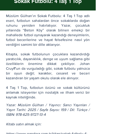
Sokak Futbolu: 4 Taş 1 Top
Müslüm Gülhan’ın Sokak Futbolu: 4 Taş 1 Top adlı
eseri, futbolun sahalardan önce sokaklarda doğan
ruhunu yeniden hatırlatıyor. Yazar, çocukluk
yıllarında “Beton Köy” olarak bilinen emekçi bir
mahallede futbol oynayarak kazandığı deneyimlerin,
futbol becerilerine ve hayat felsefesine nasıl yön
verdiğini samimi bir dille aktarıyor.
Kitapta, sokak futbolunun çocuklara kazandırdığı
yaratıcılık, dayanıklılık, denge ve uyum sağlama gibi
özelliklerin önemine dikkat çekiliyor. Johan
Cruyff’un da vurguladığı gibi, sokak futbolu yalnızca
bir oyun değil; karakter, cesaret ve beceri
kazandıran bir yaşam okulu olarak ele alınıyor.
4 Taş 1 Top, futbolun özünü ve sokak kültürünü
anlamak isteyenler için nostaljik ve ilham verici bir
kaynak niteliğinde.
Yazar: Müslüm Gülhan / Yayıncı: Sancı Yayınları /
Yayın Tarihi: 2025 / Sayfa Sayısı: 159 / Dil: Türkçe /
ISBN:
978-625-9727-13-4
Kitabı satın almak için:
https://www.pandora.com.tr/kitap/sokak-futbolu-4-