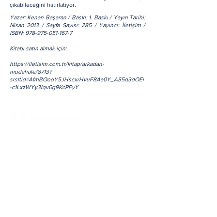
çıkabileceğini hatırlatıyor.
Yazar: Kenan Başaran / Baskı: 1. Baskı / Yayın Tarihi:
Nisan 2013 / Sayfa Sayısı: 285 / Yayıncı: İletişim /
ISBN:
978-975-051-167-7
Kitabı satın almak için:
https://iletisim.com.tr/kitap/arkadan-
mudahale/8713?
srsltid=AfmBOooY5JHscxrHvuF8Aa0Y_AS5q3dOEi
-c1LxzWYy3Iqv0g9KcPFyY
Hakkımızda
Tüm Haberler
Yazarlarımız
Tüm Yazılar
Ekonomi
İletişim
Mali
Reklam