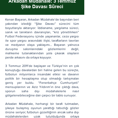
Arkadan Müdahale: 3 Temmuz
Şike Davası Süreci
Kenan Başaran, Arkadan Müdahale’de başından beri
yakından izlediği “Şike Davası” sürecini tüm
boyutlarıyla aktarıyor: İddianame, yargılama süreci,
sanık ve tanıkların davranışları, “kriz yönetilirken”
Futbol Federasyonu içinde yaşananlar, ceza yargısı
ile spor yargısı arasındaki ilişki, taraftarların tavırları
ve medyanın olaya yaklaşımı… Başaran yalnızca
duruşma salonlarındaki gözlemlerini değil,
mahkeme tutanaklarından yola çıkarak olayların
perde arkasını da ortaya koyuyor.
3 Temmuz 2011’de başlayan ve Türkiye’nin en çok
konuştuğu davalardan biri haline gelen bu süreçte,
futbolun milyonlarca insandaki etkisi ve davanın
politik bir hesaplaşma olup olmadığı tartışmaları
geniş yer buldu. “Fenerbahçe Cumhuriyeti”
mensuplarının ve Aziz Yıldırım’ın öne çıktığı dava,
sporun saha dışı müdahalelerle nasıl
gölgelenebileceğine dair çarpıcı bir tablo sunuyor.
Arkadan Müdahale, herhangi bir tarafı tutmadan,
şikeye bulaşmış oyunun yarattığı tatsızlığı gözler
önüne seriyor; futbolun güzelliğinin ancak saha dışı
müdahalelerden uzak tutulduğunda ortaya