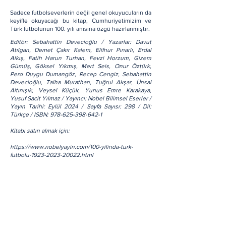
Sadece futbolseverlerin değil genel okuyucuların da
keyifle okuyacağı bu kitap, Cumhuriyetimizim ve
Türk futbolunun 100. yılı anısına özgü hazırlanmıştır.
Editör: Sebahattin Devecioğlu / Yazarlar: Davut
Atılgan, Demet Çakır Kalem, Elifnur Pınarlı, Erdal
Alkış, Fatih Harun Turhan, Fevzi Horzum, Gizem
Gümüş, Göksel Yıkmış, Mert Seis, Onur Öztürk,
Pero Duygu Dumangöz, Recep Cengiz, Sebahattin
Devecioğlu, Talha Murathan, Tuğrul Akşar, Ünsal
Altınışık, Veysel Küçük, Yunus Emre Karakaya,
Yusuf Sacit Yılmaz / Yayıncı: Nobel Bilimsel Eserler /
Yayın Tarihi: Eylül 2024 / Sayfa Sayısı: 298 / Dil:
Türkçe / ISBN:
978-625-398-642-1
Kitabı satın almak için:
https://www.nobelyayin.com/100-yilinda-turk-
futbolu-1923-2023-20022.html