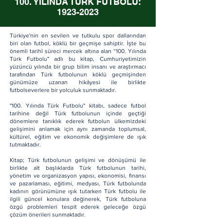
100. YILINDA TÜRK FUTBOLU:
1923-2023
Türkiye'nin en sevilen ve tutkulu spor dallarından
biri olan futbol, köklü bir geçmişe sahiptir. İşte bu
önemli tarihî süreci mercek altına alan “100. Yılında
Türk Futbolu" adlı bu kitap, Cumhuriyetimizin
yüzüncü yılında bir grup bilim insanı ve araştırmacı
tarafından Türk futbolunun köklü geçmişinden
günümüze uzanan hikâyesi ile birlikte
futbolseverlere bir yolculuk sunmaktadır.
"100. Yılında Türk Futbolu" kitabı, sadece futbol
tarihine değil Türk futbolunun içinde geçtiği
dönemlere tanıklık ederek futbolun ülkemizdeki
gelişimini anlamak için aynı zamanda toplumsal,
kültürel, eğitim ve ekonomik değişimlere de ışık
tutmaktadır.
Kitap; Türk futbolunun gelişimi ve dönüşümü ile
birlikte alt başlıklarda Türk futbolunun tarihi,
yönetim ve organizasyon yapısı, ekonomisi, finansı
ve pazarlaması, eğitimi, medyası, Türk futbolunda
kadının görünümüne ışık tutarken Türk futbolu ile
ilgili güncel konulara değinerek, Türk futboluna
özgü problemleri tespit ederek geleceğe özgü
çözüm önerileri sunmaktadır.