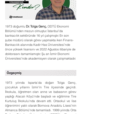
1973 doğumlu 
Dr. Tolga Genç,
 ODTÜ Ekonomi 
Bölümü’nden mezun olmuştur. İstanbul’da 
bankacılık sektöründe 16 yıl çalışmıştır. En son 
şube müdürü olarak görev yapmakta iken Finans-
Bankacılık alanında Kadir Has Üniversitesi’nde 
önce yüksek lisansını ve 2022 Ağustos itibariyle de 
doktorasını tamamlamıştır. Şu an İzmir Ekonomi 
Üniversitesi’nde akademisyen olarak çalışmaktadır. 
1973 yılında Isparta’da doğan Tolga Genç, 
çocukluk yıllarını İzmir’in Tire ilçesinde geçirdi. 
İlkokula, öğretmen olan anne ve babasının görev 
yaptığı Alacalı Köyü’nde başladı ve eğitimine Tire 
Kurtuluş İlkokulu’nda devam etti. Ortaokul ve lise 
öğrenimini yatılı olarak Bornova Anadolu Lisesi’nin 
Almanca Bölümü’nde tamamladı. 1999 yılında Orta 