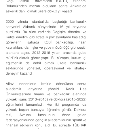
Doğu Teknik Üniversitesi (ODTÜ) Ekonomi 
Bölümü’nden mezun olduktan sonra Ankara’da 
askerlik dahil olmak üzere dokuz yıl yaşadı.
2000 yılında İstanbul’da başladığı bankacılık 
kariyerini Akbank bünyesinde 16 yıl boyunca 
sürdürdü. Bu süre zarfında Değişim Yönetimi ve 
Kalite Yönetimi gibi stratejik pozisyonlarda başladığı 
görevlerini, sahada KOBİ bankacılığı, insan 
kaynakları, idari işler ve şube müdürlüğü gibi çeşitli 
alanlara taşıdı. 2012–2016 yılları arasında şube 
müdürü olarak görev yaptı. Bu süreçte, kurum içi 
eğitmenlik de dahil olmak üzere bankacılık 
sektöründe yönetsel, operasyonel ve stratejik 
deneyim kazandı.
Ailevi nedenlerle İzmir’e döndükten sonra 
akademik kariyerine yöneldi. Kadir Has 
Üniversitesi’nde finans ve bankacılık alanında 
yüksek lisans (2013–2015) ve doktora (2015–2022) 
eğitimlerini tamamladı. Her iki programda da 
yüksek başarı bursuyla öğrenim gördü. Doktora 
tezi, Avrupa futbolunun önde gelen 
federasyonlarında gençlik akademilerinin sportif ve 
finansal etkilerini konu aldı. Bu süreçte TÜBİTAK 