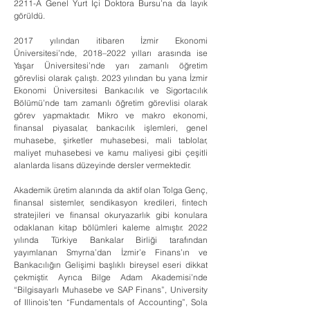
2211-A Genel Yurt İçi Doktora Bursu’na da layık 
görüldü.
2017 yılından itibaren İzmir Ekonomi 
Üniversitesi’nde, 2018–2022 yılları arasında ise 
Yaşar Üniversitesi’nde yarı zamanlı öğretim 
görevlisi olarak çalıştı. 2023 yılından bu yana İzmir 
Ekonomi Üniversitesi Bankacılık ve Sigortacılık 
Bölümü’nde tam zamanlı öğretim görevlisi olarak 
görev yapmaktadır. Mikro ve makro ekonomi, 
finansal piyasalar, bankacılık işlemleri, genel 
muhasebe, şirketler muhasebesi, mali tablolar, 
maliyet muhasebesi ve kamu maliyesi gibi çeşitli 
alanlarda lisans düzeyinde dersler vermektedir.
Akademik üretim alanında da aktif olan Tolga Genç, 
finansal sistemler, sendikasyon kredileri, fintech 
stratejileri ve finansal okuryazarlık gibi konulara 
odaklanan kitap bölümleri kaleme almıştır. 2022 
yılında Türkiye Bankalar Birliği tarafından 
yayımlanan Smyrna’dan İzmir’e Finans’ın ve 
Bankacılığın Gelişimi başlıklı bireysel eseri dikkat 
çekmiştir. Ayrıca Bilge Adam Akademisi’nde 
“Bilgisayarlı Muhasebe ve SAP Finans”, University 
of Illinois’ten “Fundamentals of Accounting”, Sola 