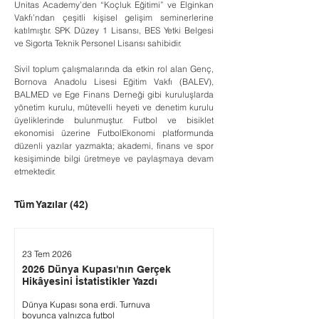
Unitas Academy’den “Koçluk Eğitimi” ve Elginkan 
Vakfı’ndan çeşitli kişisel gelişim seminerlerine 
katılmıştır. SPK Düzey 1 Lisansı, BES Yetki Belgesi 
ve Sigorta Teknik Personel Lisansı sahibidir.
Sivil toplum çalışmalarında da etkin rol alan Genç, 
Bornova Anadolu Lisesi Eğitim Vakfı (BALEV), 
BALMED ve Ege Finans Derneği gibi kuruluşlarda 
yönetim kurulu, mütevelli heyeti ve denetim kurulu 
üyeliklerinde bulunmuştur. Futbol ve bisiklet 
ekonomisi üzerine FutbolEkonomi platformunda 
düzenli yazılar yazmakta; akademi, finans ve spor 
kesişiminde bilgi üretmeye ve paylaşmaya devam 
etmektedir.
Tüm Yazılar
(42)
23 Tem 2026
2026 Dünya Kupası'nın Gerçek
Hikâyesini İstatistikler Yazdı
Dünya Kupası sona erdi. Turnuva
boyunca yalnızca futbol