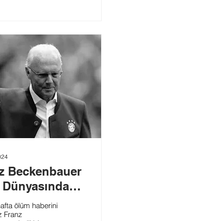
n birçok
e seyirciler sahaya
eme saldırmış ya da
ya yeltenmiştir.
...
024
z Beckenbauer
ş Dünyasında
lik
afta ölüm haberini
z Franz