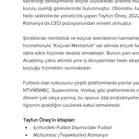
kazandığı deneyimlerle birçok uluslararası şirkette mü
kurulu üyeliği görevlerinde bulunmuştur. Otomotiv, tur
farklı sektörlerde yöneticilik yapan Tayfun Öneş, 20
Romanya’da CEO pozisyonundan emekli olmuştur.
Şimdilerde mentörlük ve koçluk tekniklerini harmanla
hizmetleriyle "Koçvari Mentörlük" adı altında birçok fa
daha etkin biçimde destek olmaktadır. Bunun yanı sı
Academy çatısı altında yine iş dünyasından farklı ekipl
koçluğu hizmetleri sunmaktadır.
Futbola olan tutkusunu çeşitli platformlarda yazılar 
NTVMSNBC, Superonline, Verkaç gibi platformlarda ve
dönem çok sıkça yazmış; bu sporun (da) endüstriyelleş
ilgisinin azaldığını üzülerek kabul etmektedir.
Tayfun Öneş’in kitapları:
İçimizdeki Futbol Dışımızdaki Futbol
Multumesc (Teşekkürler) Romanya