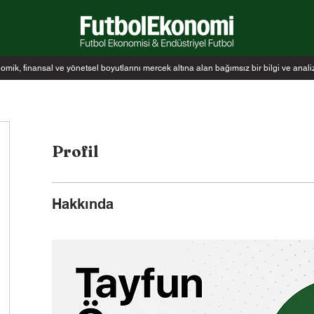
k, finansal ve yönetsel boyutlarını mercek altına alan bağımsız bir bilgi ve anal
Profil
Hakkında