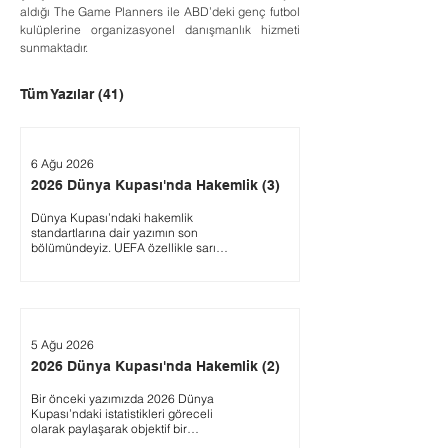
aldığı The Game Planners ile ABD’deki genç futbol 
kulüplerine organizasyonel danışmanlık hizmeti 
sunmaktadır.
Tüm Yazılar
(41)
6 Ağu 2026
2026 Dünya Kupası'nda Hakemlik (3)
Dünya Kupası’ndaki hakemlik
standartlarına dair yazımın son
bölümündeyiz. UEFA özellikle sarı
kartlarda daha katı bir tutum
sergilemekte. Dolayısıyla maç başı
sarı kartlar bazında Dünya Kupası
(2.61) ile Şampiyonlar Ligi (4.64)
arasında ciddi fark var. Klip bazında
eğitim yapan UEFA ve TFF’de, oyun
5 Ağu 2026
kurallarının ruhu ve “Futbol ne
2026 Dünya Kupası'nda Hakemlik (2)
bekliyor?” sorusu eğitimin sahaya
yeterince taşınamayan tarafı olarak
kalıyor. Bunu içselleştiremeyen bazı
Bir önceki yazımızda 2026 Dünya
hakemler kitabi davranıp klip
Kupası’ndaki istatistikleri göreceli
örneklerine sığınıp fazla...
olarak paylaşarak objektif bir
değerlendirme yaptık. Buradan çıkan