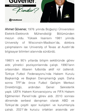
Ahmet Güvener,
 1976 yılında Boğaziçi Üniversitesi 
Elektrik-Elektronik Mühendisliği Bölümünden 
mezun oldu. Yüksek lisansını 1981 yılında 
University of Wisconsin-Madison’da, doktora 
çalışmalarını ise University of Texas at Austin’de 
bilgisayar bilimleri alanında sürdürdü.
1980’li ve 90’lı yıllarda bilişim sektöründe görev 
aldı; yönetici pozisyonlarında çalıştı. 1990’ların 
ortasından itibaren futbolda aktif rol üstlendi. 
Türkiye Futbol Federasyonu’nda Hakem Kurulu 
Başkanlığı ve Başkan Danışmanlığı yaptı. Daha 
sonra TFF’de önce Futbol Gelişim Merkezi 
Direktörlüğü, ardından Genel Sekreterlik 
yaptı. UEFA Hakem Konvansiyonu ve FIFA Hakem 
Eğitmenleri Paneli'nde görev aldı. 2010 sonrası 
dönemde serbest danışman olarak ABD ve 
Türkiye’de çeşitli spor kulüpleri ve kurumlarıyla 
çalıştı. 2021’de kurucu ortakları arasında yer 