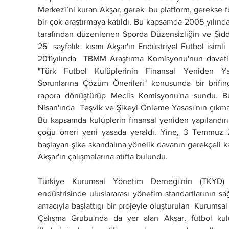
Merkezi’ni kuran Akşar, gerek  bu platform, gerekse f
bir çok araştırmaya katıldı. Bu kapsamda 2005 yılınd
tarafından düzenlenen Sporda Düzensizliğin ve Şidde
25  sayfalık  kısmı Akşar'ın Endüstriyel Futbol isimli 
2011yılında  TBMM Araştırma Komisyonu'nun daveti 
"Türk Futbol Kulüplerinin Finansal Yeniden Ya
Sorunlarına Çözüm Önerileri" konusunda bir brifin
rapora dönüştürüp Meclis Komisyonu'na sundu. Bunu
Nisan'ında  Teşvik ve Şikeyi Önleme Yasası'nın çıkmas
Bu kapsamda kulüplerin finansal yeniden yapılandır
çoğu öneri yeni yasada yeraldı. Yine, 3 Temmuz 20
başlayan şike skandalına yönelik davanın gerekçeli k
Akşar'ın çalışmalarına atıfta bulundu.
Türkiye Kurumsal Yönetim Derneği'nin (TKYD) 2
endüstrisinde uluslararası yönetim standartlarının s
amacıyla başlattıgı bir projeyle oluşturulan  Kurumsal
Çalışma Grubu'nda da yer alan Akşar, futbol kul