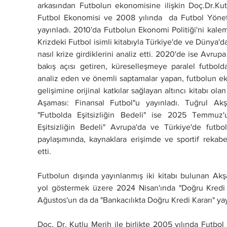
arkasından Futbolun ekonomisine ilişkin Doç.Dr.Kutl
Futbol Ekonomisi ve 2008 yılında  da Futbol Yönetimi
yayınladı. 2010'da Futbolun Ekonomi Politiği'ni kalem
Krizdeki Futbol isimli kitabıyla Türkiye'de ve Dünya'd
nasıl krize girdiklerini analiz etti. 2020'de ise Avrupa
bakış açısı getiren, küreselleşmeye paralel futbolda
analiz eden ve önemli saptamalar yapan, futbolun ek
gelişimine orijinal katkılar sağlayan altıncı kitabı ola
Aşaması: Finansal Futbol"u yayınladı. Tuğrul Akşa
"Futbolda Eşitsizliğin Bedeli" ise 2025 Temmuz'u
Eşitsizliğin Bedeli" Avrupa'da ve Türkiye'de futbol
paylaşımında, kaynaklara erişimde ve sportif rekabett
etti. 
Futbolun dışında yayınlanmış iki kitabı bulunan Akşa
yol göstermek üzere 2024 Nisan'ında "Doğru Kredi K
Ağustos'un da da "Bankacılıkta Doğru Kredi Kararı" yay
Doç. Dr. Kutlu Merih ile birlikte 2005 yılında Futbol 