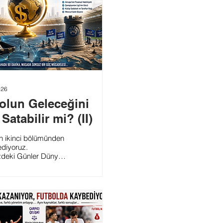
026
olun Geleceğini
Satabilir mi? (II)
n ikinci bölümünden
diyoruz.
eki Günler Dünya
na Neler Getirecek?
kadar ortaya
muz çerçeve,
 UEFA’ya karşı
, finansal ve politik
rde çok katmanlı bir
nya mücadelesi