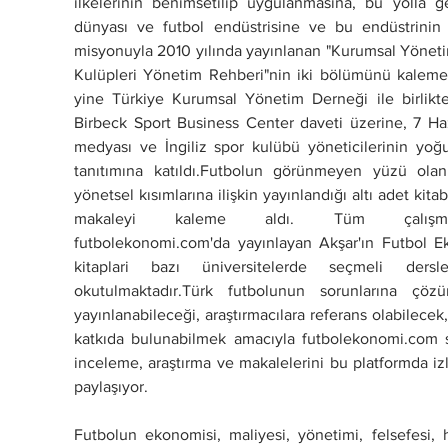
ilkelerinin benimsetilip uygulanmasına, bu yolla g
dünyası ve futbol endüstrisine ve bu endüstrinin 
misyonuyla 2010 yılında yayınlanan "Kurumsal Yönetim 
Kulüpleri Yönetim Rehberi"nin iki bölümünü kaleme 
yine Türkiye Kurumsal Yönetim Derneği ile birlikt
Birbeck Sport Business Center daveti üzerine, 7 Hazi
medyası ve İngiliz spor kulübü yöneticilerinin yoğun
tanıtımına katıldı.Futbolun görünmeyen yüzü olan 
yönetsel kısımlarına ilişkin yayınlandığı altı adet kita
makaleyi kaleme aldı. Tüm çalışmal
futbolekonomi.com'da yayınlayan Akşar'ın Futbol E
kitaplari bazı üniversitelerde seçmeli ders
okutulmaktadır.Türk futbolunun sorunlarına çözüm
yayınlanabileceği, araştırmacılara referans olabilecek
katkıda bulunabilmek amacıyla futbolekonomi.com si
inceleme, araştırma ve makalelerini bu platformda izl
paylaşıyor.
Futbolun ekonomisi, maliyesi, yönetimi, felsefesi, 