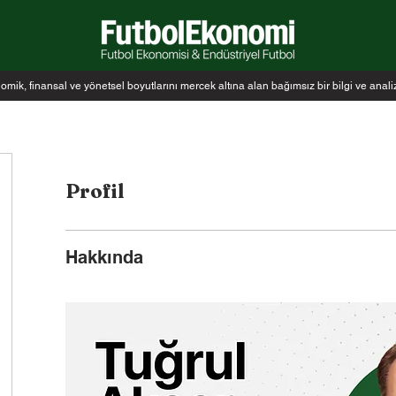
k, finansal ve yönetsel boyutlarını mercek altına alan bağımsız bir bilgi ve anal
Profil
Hakkında