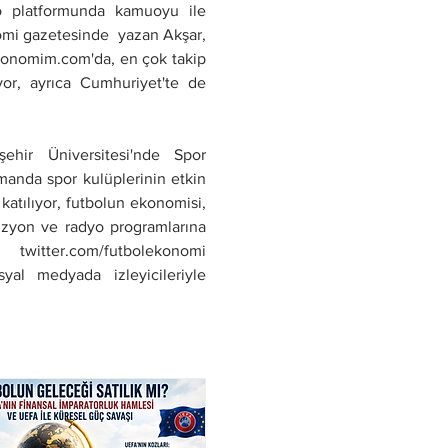
o platformunda kamuoyu ile 
mi gazetesinde  yazan Akşar, 
konomim.com'da, en çok takip 
or, ayrıca Cumhuriyet'te de 
ehir Üniversitesi'nde Spor 
anda spor kulüplerinin etkin 
atılıyor, futbolun ekonomisi, 
izyon ve radyo programlarına 
twitter.com/futbolekonomi 
al medyada izleyicileriyle 