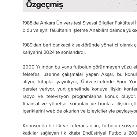
1988'de Ankara Üniversitesi Siyasal Bilgiler Fakülte
oldu ve aynı fakültenin İşletme Anabilim dalında yüks
1989'dan beri bankacılık sektöründe yönetici olarak ça
kariyerini 2024'te sonlandırdı.
2000 Yılından bu yana futbolun görünmeyen yüzü eko
felsefesi üzerine çalışmalar yapan Akşar, bu konul
alıyor, kitaplar yayınlıyor, Üniversitelerde Spor Y
dersler veriyor, yurt genelinde konuya ilişkin konfer
radyo ve televizyon programlarına konuk oluyor.
finansal ve yönetsel sorunları ve bunlara ilişkin çö
içeriklerini web de okurları ve izleyicileriyle paylaşıyor
Konusunda bir ilk ve referans olan, futbolun sosyo-e
katkılar sağlayan ilk kitabı Endüstriyel Futbol'u 20