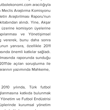
utbolekonomi.com aracılığıyla 
a Meclis Araştırma Komisyonu 
tin Araştırilması Raporu'nun 
kitabından alındı. Yine, Akşar 
üzerine komisyon üyelerine 
pılanması ve Yönetişimsel 
g vererek, bunu daha sonra 
n yanısıra, özellikle 2011 
ında önemli katkılar sağladı. 
ılmasında raporunda sunduğu 
11'de açılan soruşturma ile 
ararının yazımında Mahkeme,  
010 yılında, Türk futbol 
ağlanmasına katkıda bulunmak 
 Yönetim ve Futbol Endüstrisi 
üplerinde kurumsal yönetim 