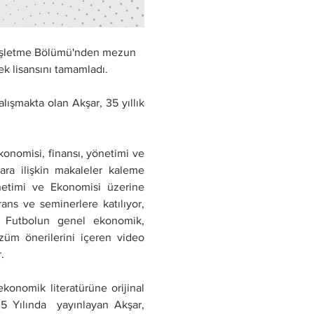
si İşletme Bölümü'nden mezun 
ek lisansını tamamladı.
lışmakta olan Akşar, 35 yıllık 
nomisi, finansı, yönetimi ve 
ara ilişkin makaleler kaleme 
önetimi ve Ekonomisi üzerine 
ans ve seminerlere katılıyor, 
 Futbolun genel ekonomik, 
züm önerilerini içeren video 
. 
konomik literatürüne orijinal 
05 Yılında  yayınlayan Akşar, 