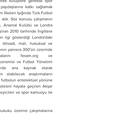
erek kulüplere gerekse spor 
paydaşlarına katkı sağlamak 
İlkeleri Işığında Türk Futbol 
aldı. Söz konusu çalışmanın 
e, Arsenal Kulübü ve Londra 
ran 2010 tarihinde İngiltere 
 ilgi gösterdiği Londra'daki 
iktisadi, mali, hukuksal ve 
bının yanısıra 300'ün üzerinde 
arını fesam.org ve 
konomisi ve Futbol Yönetimi 
lerde ana kaynak olarak 
 olabilecek araştırmaların 
, futbolun entelektüel yönüne 
tesini hayata geçiren Akşar 
eyicileri ve spor kamuoyu ile 
hukuku üzerine çalışmalarına 