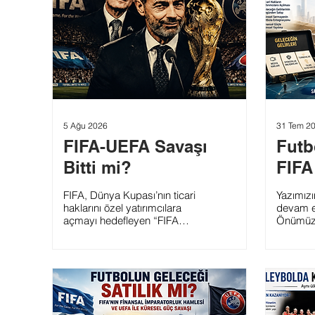
5 Ağu 2026
31 Tem 2
FIFA-UEFA Savaşı
Futb
Bitti mi?
FIFA 
FIFA, Dünya Kupası’nın ticari
Yazımızı
haklarını özel yatırımcılara
devam e
açmayı hedefleyen “FIFA
Önümüzd
Forward Enterprise”
Futbolu
projesini, gelen yoğun
Buraya 
tepkiler üzerine rafa kaldırdı.
koyduğu
Gianni Infantino, planın futbol
FIFA’nın
dünyasında ciddi
ekonomik
bölünmelere yol açtığını
düzlemle
belirterek projenin hayata
hegemo