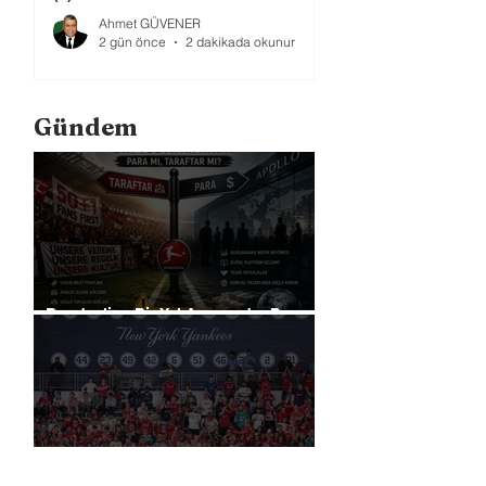
Ahmet GÜVENER
2 gün önce
2 dakikada okunur
Gündem
Bundesliga Bir Yol Ayrımında: Para
mı, Taraftar mı?
Liverpool, Amerika'daki Ticari