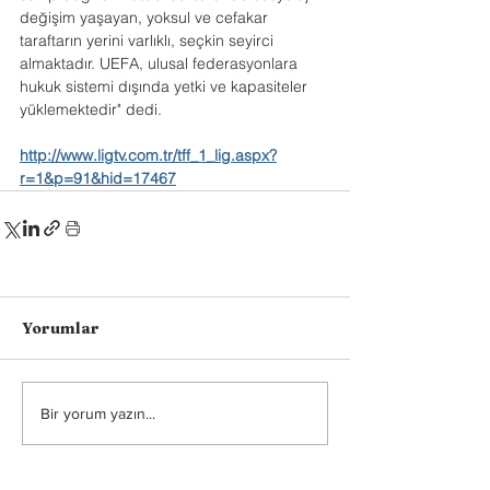
değişim yaşayan, yoksul ve cefakar 
taraftarın yerini varlıklı, seçkin seyirci 
almaktadır. UEFA, ulusal federasyonlara 
hukuk sistemi dışında yetki ve kapasiteler 
yüklemektedir" dedi.
http://www.ligtv.com.tr/tff_1_lig.aspx?
r=1&p=91&hid=17467
Yorumlar
Bir yorum yazın...