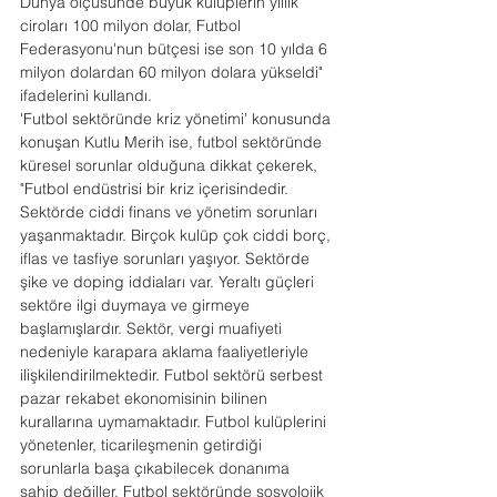
Dünya ölçüsünde büyük kulüplerin yıllık 
ciroları 100 milyon dolar, Futbol 
Federasyonu'nun bütçesi ise son 10 yılda 6 
milyon dolardan 60 milyon dolara yükseldi" 
ifadelerini kullandı.
'Futbol sektöründe kriz yönetimi' konusunda 
konuşan Kutlu Merih ise, futbol sektöründe 
küresel sorunlar olduğuna dikkat çekerek, 
"Futbol endüstrisi bir kriz içerisindedir. 
Sektörde ciddi finans ve yönetim sorunları 
yaşanmaktadır. Birçok kulüp çok ciddi borç, 
iflas ve tasfiye sorunları yaşıyor. Sektörde 
şike ve doping iddiaları var. Yeraltı güçleri 
sektöre ilgi duymaya ve girmeye 
başlamışlardır. Sektör, vergi muafiyeti 
nedeniyle karapara aklama faaliyetleriyle 
ilişkilendirilmektedir. Futbol sektörü serbest 
pazar rekabet ekonomisinin bilinen 
kurallarına uymamaktadır. Futbol kulüplerini 
yönetenler, ticarileşmenin getirdiği 
sorunlarla başa çıkabilecek donanıma 
sahip değiller. Futbol sektöründe sosyolojik 