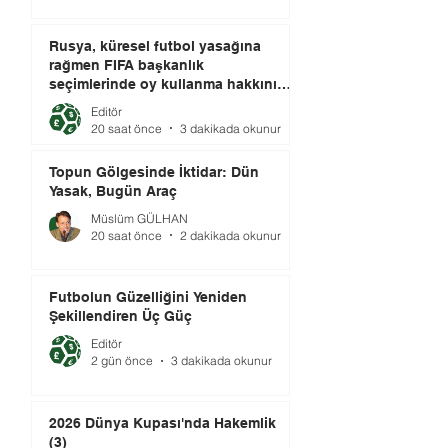
Rusya, küresel futbol yasağına
rağmen FIFA başkanlık
seçimlerinde oy kullanma hakkını
elinde tutuyor.
Editör
20 saat önce
3 dakikada okunur
Topun Gölgesinde İktidar: Dün
Yasak, Bugün Araç
Müslüm GÜLHAN
20 saat önce
2 dakikada okunur
Futbolun Güzelliğini Yeniden
Şekillendiren Üç Güç
Editör
2 gün önce
3 dakikada okunur
2026 Dünya Kupası'nda Hakemlik
(3)