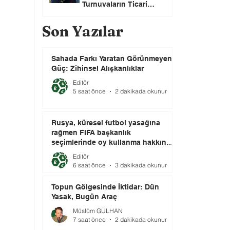
Turnuvaların Ticari
Haklarını Özel Yatırımcılara
Satacağını Açıkladı!
Son Yazılar
Sahada Farkı Yaratan Görünmeyen
Güç: Zihinsel Alışkanlıklar
Editör
5 saat önce
2 dakikada okunur
Rusya, küresel futbol yasağına
rağmen FIFA başkanlık
seçimlerinde oy kullanma hakkını
elinde tutuyor.
Editör
6 saat önce
3 dakikada okunur
Topun Gölgesinde İktidar: Dün
Yasak, Bugün Araç
Müslüm GÜLHAN
7 saat önce
2 dakikada okunur