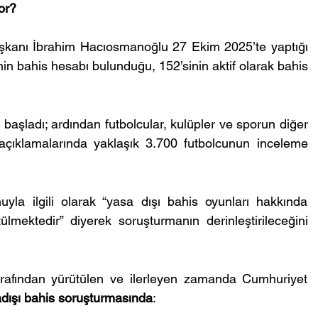
or?
kanı İbrahim Hacıosmanoğlu 27 Ekim 2025’te yaptığı 
n bahis hesabı bulunduğu, 152’sinin aktif olarak bahis 
şladı; ardından futbolcular, kulüpler ve sporun diğer 
 açıklamalarında yaklaşık 3.700 futbolcunun inceleme 
yla ilgili olarak “yasa dışı bahis oyunları hakkında 
lmektedir” diyerek soruşturmanın derinleştirileceğini 
rafından yürütülen ve ilerleyen zamanda Cumhuriyet 
dışı bahis soruşturmasında
: