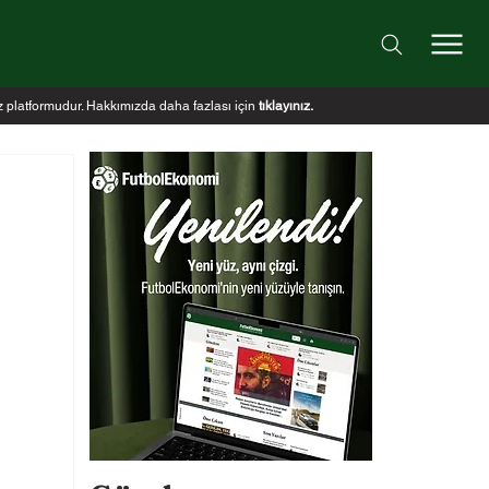
iz platformudur. Hakkımızda daha fazlası için
tıklayınız
.