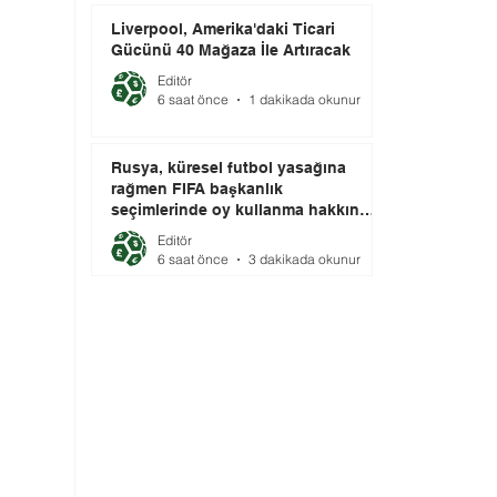
Liverpool, Amerika'daki Ticari
Gücünü 40 Mağaza İle Artıracak
Editör
6 saat önce
1 dakikada okunur
Rusya, küresel futbol yasağına
rağmen FIFA başkanlık
seçimlerinde oy kullanma hakkını
elinde tutuyor.
Editör
6 saat önce
3 dakikada okunur