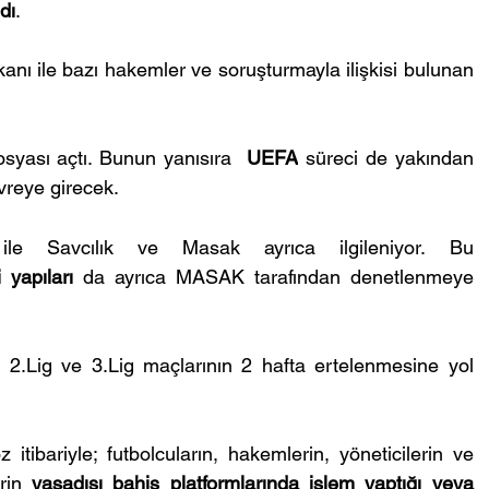
dı
.
kanı ile bazı hakemler ve soruşturmayla ilişkisi bulunan 
osyası açtı. Bunun yanısıra  
UEFA
 süreci de yakından 
vreye girecek.
le Savcılık ve Masak ayrıca ilgileniyor. Bu 
 yapıları
 da ayrıca MASAK tarafından denetlenmeye 
 2.Lig ve 3.Lig maçlarının 2 hafta ertelenmesine yol 
itibariyle; futbolcuların, hakemlerin, yöneticilerin ve 
rin 
yasadışı bahis platformlarında işlem yaptığı veya 