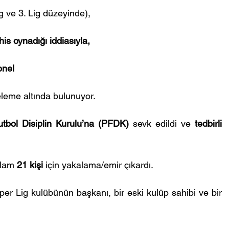
ig ve 3. Lig düzeyinde),
his oynadığı iddiasıyla,
onel
leme altında bulunuyor.
tbol Disiplin Kurulu’na (PFDK)
 sevk edildi ve 
tedbirli 
plam 
21 kişi
 için yakalama/emir çıkardı.
üper Lig kulübünün başkanı, bir eski kulüp sahibi ve bir 