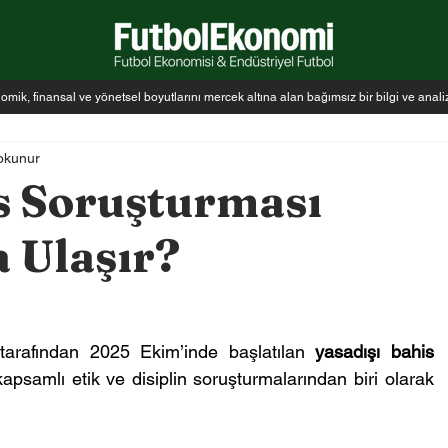
k, finansal ve yönetsel boyutlarını mercek altına alan bağımsız bir bilgi ve anal
okunur
s Soruşturması
 Ulaşır?
arafından 2025 Ekim’inde başlatılan 
yasadışı bahis 
 kapsamlı etik ve disiplin soruşturmalarından biri olarak 