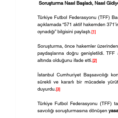
Soruşturma Nasıl Başladı, Nasıl Gidiy
Türkiye Futbol Federasyonu (TFF) Baş
açıklamada “571 aktif hakemden 371’ini
oynadığı” bilgisini paylaştı.
[1]
Soruşturma, önce hakemler üzerinden ba
paydaşlarına doğru genişletildi. TFF
altında olduğunu ifade etti.
[2]
İstanbul Cumhuriyet Başsavcılığı konu
sürekli ve kararlı bir mücadele yürütü
duyurdu.
[3]
Türkiye Futbol Federasyonu (TFF) ta
savcılığı soruşturmasına dönüşen 
yasa