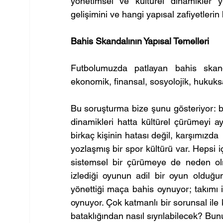
yönetimsel ve kültürel dinamikler ye
gelişimini ve hangi yapısal zafiyetleri
Bahis Skandalının Yapısal Temelleri
Futbolumuzda patlayan bahis skand
ekonomik, finansal, sosyolojik, hukuksal
Bu soruşturma bize şunu gösteriyor: bu
dinamikleri hatta kültürel çürümeyi 
birkaç kişinin hatası değil, karşımızda
yozlaşmış bir spor kültürü var. Hepsi
sistemsel bir çürümeye de neden ol
izlediği oyunun adil bir oyun olduğ
yönettiği maça bahis oynuyor; takımı
oynuyor. Çok katmanlı bir sorunsal ile 
bataklığından nasıl sıyrılabilecek? B