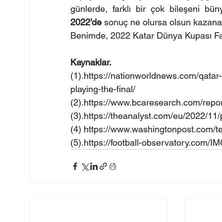
günlerde, farklı bir çok bileşeni bün
2022’de
 sonuç ne olursa olsun kazanan
Benimde, 2022 Katar Dünya Kupası F
Kaynaklar.
(1).
https://nationworldnews.com/qatar-w
playing-the-final/
(2).
https://www.bcaresearch.com/repo
(3).
https://theanalyst.com/eu/2022/11/
(4) 
https://www.washingtonpost.com/te
(5).
https://football-observatory.com/