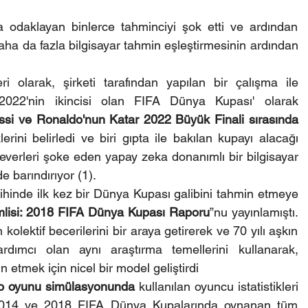
a odaklayan binlerce tahminciyi şok etti ve ardından 
daha da fazla bilgisayar tahmin eşleştirmesinin ardından 
i olarak, şirketi tarafından yapılan bir çalışma ile 
2022'nin ikincisi olan FIFA Dünya Kupası' olarak 
si ve Ronaldo'nun Katar 2022 Büyük Finali sırasında 
erini belirledi ve biri gıpta ile bakılan kupayı alacağı 
severleri şoke eden yapay zeka donanımlı bir bilgisayar 
 barındırıyor (1).
rihinde ilk kez bir Dünya Kupası galibini tahmin etmeye 
lisi: 2018 FIFA Dünya Kupası
Raporu
”nu yayınlamıştı. 
kolektif becerilerini bir araya getirerek ve 70 yılı aşkın 
ardımcı olan aynı araştırma temellerini kullanarak, 
 etmek için nicel bir model geliştirdi
eo oyunu simülasyonunda
 kullanılan oyuncu istatistikleri 
 2014 ve 2018 FIFA Dünya Kupalarında oynanan tüm 