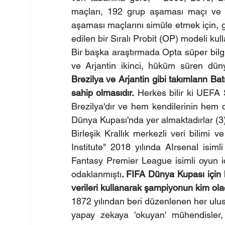
maçları, 192 grup aşaması maçı ve 
aşaması maçlarını simüle etmek için,
edilen bir Sıralı Probit (OP) modeli kull
Bir başka araştırmada Opta süper bilgi
Brezilya ve Arjantin gibi takımların Ba
sahip olmasıdır.
 Herkes bilir ki UEFA 
Brezilya'dır ve hem kendilerinin hem 
Dünya Kupası'nda yer almaktadırlar (3)
Birleşik Krallık merkezli veri bilimi 
Institute" 2018 yılında AIrsenal isiml
Fantasy Premier League isimli oyun içi
odaklanmıştı
. FIFA Dünya Kupası için 
verileri kullanarak şampiyonun kim olac
1872 yılından beri düzenlenen her ulusla
yapay zekaya 'okuyan' mühendisler,