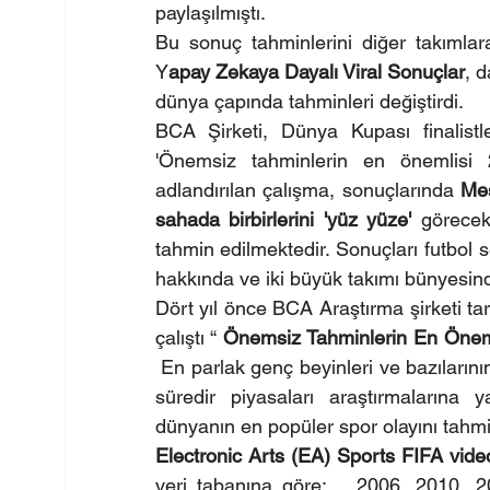
paylaşılmıştı. 
Bu sonuç tahminlerini diğer takımlar
Y
apay Zekaya Dayalı Viral Sonuçlar
, 
dünya çapında tahminleri değiştirdi.
BCA Şirketi, Dünya Kupası finalistler
'Önemsiz tahminlerin en önemlisi 
adlandırılan çalışma, sonuçlarında 
Mes
sahada birbirlerini 'yüz yüze' 
görecekl
tahmin edilmektedir. Sonuçları futbol 
hakkında ve iki büyük takımı bünyesinde
Dört yıl önce BCA Araştırma şirketi ta
çalıştı “ 
Önemsiz Tahminlerin En Önem
 En parlak genç beyinleri ve bazılarının 
süredir piyasaları araştırmalarına y
dünyanın en popüler spor olayını tahmin
Electronic Arts (EA) Sports FIFA vid
veri tabanına göre;   2006, 2010,