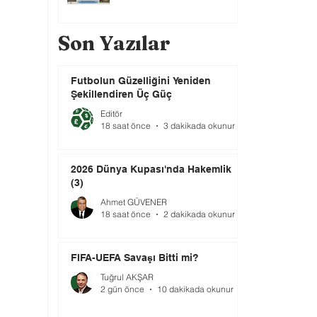
Son Yazılar
Futbolun Güzelliğini Yeniden
Şekillendiren Üç Güç
Editör
18 saat önce
3 dakikada okunur
2026 Dünya Kupası'nda Hakemlik
(3)
Ahmet GÜVENER
18 saat önce
2 dakikada okunur
FIFA-UEFA Savaşı Bitti mi?
Tuğrul AKŞAR
2 gün önce
10 dakikada okunur