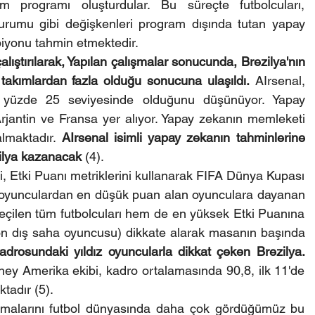
 programı oluşturdular. Bu süreçte futbolcuları, 
urumu gibi değişkenleri program dışında tutan yapay 
iyonu tahmin etmektedir.
lıştırılarak, Yapılan çalışmalar sonucunda, Brezilya'nın 
takımlardan fazla olduğu sonucuna ulaşıldı.
 AIrsenal, 
ın yüzde 25 seviyesinde olduğunu düşünüyor. Yapay 
Arjantin ve Fransa yer alıyor. Yapay zekanın memleketi 
almaktadır.
 AIrsenal isimli yapay zekanın tahminlerine 
ilya kazanacak
 (4).
 Etki Puanı metriklerini kullanarak FIFA Dünya Kupası 
 oyunculardan en düşük puan alan oyunculara dayanan 
eçilen tüm futbolcuları hem de en yüksek Etki Puanına 
 on dış saha oyuncusu) dikkate alarak masanın başında 
adrosundaki yıldız oyuncularla dikkat çeken Brezilya.
y Amerika ekibi, kadro ortalamasında 90,8, ilk 11'de 
tadır (5).
amalarını futbol dünyasında daha çok gördüğümüz bu 