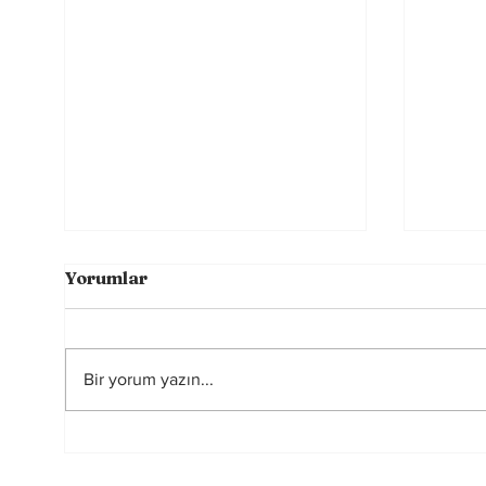
Yorumlar
Bir yorum yazın...
Futbolun Güzelliğini
2026
Yeniden Şekillendiren
Hakem