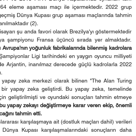
64 eleme aşaması maçı ile içermektedir. 2022 grup 
 geçmiş Dünya Kupası grup aşaması maçlarında tahmin 
anılmaktadır (2).
sayarı şu anda favori olarak Brezilya'yı göstermektedir 
ve Arjantin ikinci, hüküm süren dünya şampiyonu Fransa üçüncü sırada yer almaktadır. 
tı Avrupa'nın yoğunluk fabrikalarında bilenmiş kadrolara 
Şampiyonlar Ligi tarihindeki en yaygın oyuncu milliyeti 
de Arjantin, inanılmaz derecede güçlü kadrolarla 2022 
.
ve yapay zeka merkezi olarak bilinen "The Alan Turing 
i bir yapay zeka geliştirdi. Bu yapay zeka, temelinde 
n geliştirilmişti ve oyundaki sonuçları tahmin etmeye 
bu yapay zekayı değiştirmeye karar veren ekip, önemli 
ağını tahmin etti.
rarası karşılaşmaya ait (dostluk maçları dahil) verileri 
 Dünya Kupası karşılaşmalarındaki sonuçların daha 