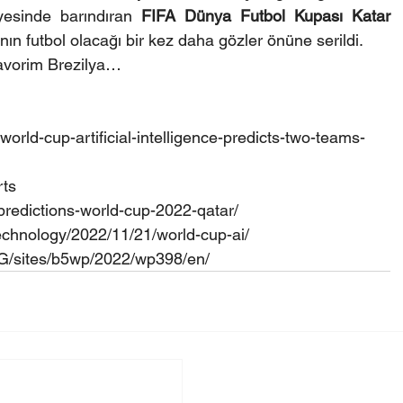
yesinde barındıran 
FIFA Dünya Futbol Kupası Katar 
ın futbol olacağı bir kez daha gözler önüne serildi.
avorim Brezilya…
orld-cup-artificial-intelligence-predicts-two-teams-
rts
predictions-world-cup-2022-qatar/
chnology/2022/11/21/world-cup-ai/
IMG/sites/b5wp/2022/wp398/en/