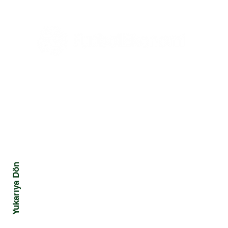
Üç Güç
Tüm Haberler
Ekonomi
Mali
Tüm Yazılar
Yönetim ve Strateji
Kriz
Hukuk
Davranış ve Toplum
Yukarıya Dön
Pazarlama ve Marka
Teknoloji