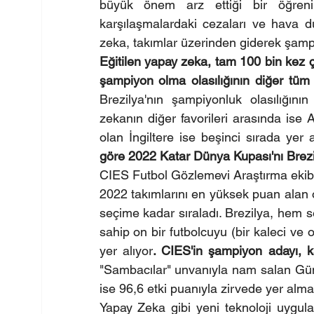
büyük önem arz ettiği bir öğrenim
karşılaşmalardaki cezaları ve hava d
zeka, takımlar üzerinden giderek şamp
Eğitilen yapay zeka, tam 100 bin kez ça
şampiyon olma olasılığının diğer tüm 
Brezilya'nın şampiyonluk olasılığın
zekanın diğer favorileri arasında ise 
olan İngiltere ise beşinci sırada yer 
göre 2022 Katar Dünya Kupası'nı Brez
CIES Futbol Gözlemevi Araştırma ekibi,
2022 takımlarını en yüksek puan alan
seçime kadar sıraladı. Brezilya, hem s
sahip on bir futbolcuyu (bir kaleci ve
yer alıyor
. CIES'in şampiyon adayı, k
"Sambacılar" unvanıyla nam salan Güne
ise 96,6 etki puanıyla zirvede yer almak
Yapay Zeka gibi yeni teknoloji uygul