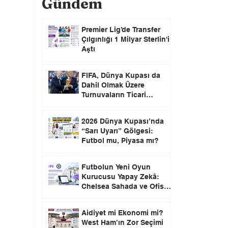
Gündem
Premier Lig’de Transfer
Çılgınlığı 1 Milyar Sterlin'i
Aştı
FIFA, Dünya Kupası da
Dahil Olmak Üzere
Turnuvaların Ticari
Haklarını Özel Yatırımcılara
Satacağını Açıkladı!
2026 Dünya Kupası’nda
“Sarı Uyarı” Gölgesi:
Futbol mu, Piyasa mı?
Futbolun Yeni Oyun
Kurucusu Yapay Zekâ:
Chelsea Sahada ve Ofiste
Devrim Peşinde
Aidiyet mi Ekonomi mi?
West Ham’ın Zor Seçimi