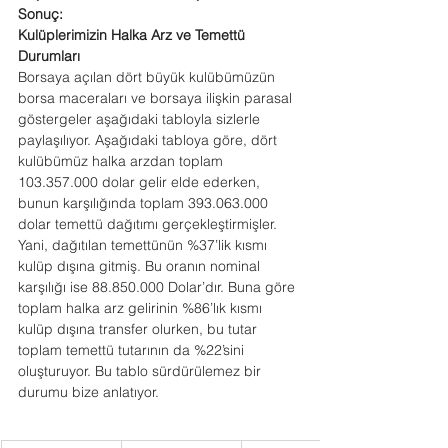
Sonuç:
Kulüplerimizin Halka Arz ve Temettü 
Durumları
Borsaya açılan dört büyük kulübümüzün 
borsa maceraları ve borsaya ilişkin parasal 
göstergeler aşağıdaki tabloyla sizlerle 
paylaşılıyor. Aşağıdaki tabloya göre, dört 
kulübümüz halka arzdan toplam 
103.357.000 dolar gelir elde ederken, 
bunun karşılığında toplam 393.063.000 
dolar temettü dağıtımı gerçekleştirmişler. 
Yani, dağıtılan temettünün %37’lik kısmı 
kulüp dışına gitmiş. Bu oranın nominal 
karşılığı ise 88.850.000 Dolar’dır. Buna göre 
toplam halka arz gelirinin %86’lık kısmı 
kulüp dışına transfer olurken, bu tutar 
toplam temettü tutarının da %22’sini 
oluşturuyor. Bu tablo sürdürülemez bir 
durumu bize anlatıyor. 