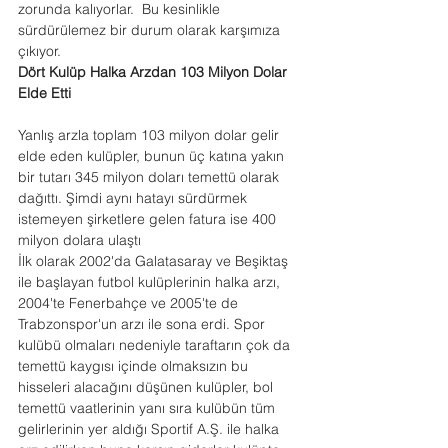
zorunda kalıyorlar.  Bu kesinlikle 
sürdürülemez bir durum olarak karşımıza 
çıkıyor.
Dört Kulüp Halka Arzdan 103 Milyon Dolar 
Elde Etti
Yanlış arzla toplam 103 milyon dolar gelir 
elde eden kulüpler, bunun üç katına yakın 
bir tutarı 345 milyon doları temettü olarak 
dağıttı. Şimdi aynı hatayı sürdürmek 
istemeyen şirketlere gelen fatura ise 400 
milyon dolara ulaştı
İlk olarak 2002'da Galatasaray ve Beşiktaş 
ile başlayan futbol kulüplerinin halka arzı, 
2004'te Fenerbahçe ve 2005'te de 
Trabzonspor'un arzı ile sona erdi. Spor 
kulübü olmaları nedeniyle taraftarın çok da 
temettü kaygısı içinde olmaksızın bu 
hisseleri alacağını düşünen kulüpler, bol 
temettü vaatlerinin yanı sıra kulübün tüm 
gelirlerinin yer aldığı Sportif A.Ş. ile halka 