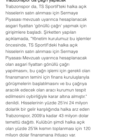
Trabzonspor da çağrı yapacak
Trabzonspor da, TS Sportif'teki halka açık 
hisselerin satın alınması için Sermaye 
Piyasası mevzuatı uyarınca hesaplanacak 
asgari fiyattan 'gönüllü çağrı' yapmak için 
girişimlere başladı. Şirketten yapılan 
açıklamada, "Yönetim kurulumuz bu işlemler 
öncesinde, TS Sportif'deki halka açık 
hisselerin satın alınması için Sermaye 
Piyasası Mevzuatı uyarınca hesaplanacak 
olan asgari fiyattan gönüllü çağrı 
yapılmasını, bu çağrı işlemi için gerekli olan 
finansmanın temini için finans kuruluşlarıyla 
görüşmelerin başlatılmasını ve bu çağrıya 
aracılık edecek olan aracı kurumun tespit 
edilmesini oybirliğiyle karar altına almıştır." 
denildi. Hisselerinin yüzde 25'ini 24 milyon 
dolarlık bir gelir karşılığında halka arz eden 
Trabzonspor, 2009'a kadar 43 milyon dolar 
temettü dağıttı. Kulübün şimdi halka açık 
olan yüzde 25'lik kısmın toplanması için 120 
milyon dolar finansmana ihtiyacı var.