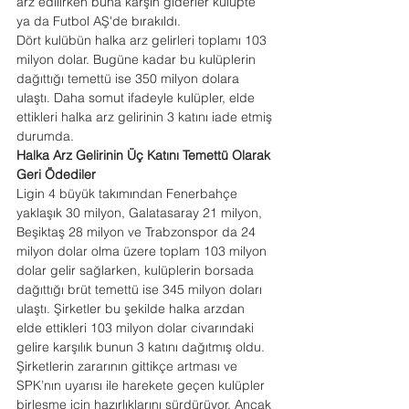
arz edilirken buna karşın giderler kulüpte 
ya da Futbol AŞ'de bırakıldı.
Dört kulübün halka arz gelirleri toplamı 103 
milyon dolar. Bugüne kadar bu kulüplerin 
dağıttığı temettü ise 350 milyon dolara 
ulaştı. Daha somut ifadeyle kulüpler, elde 
ettikleri halka arz gelirinin 3 katını iade etmiş 
durumda.
Halka Arz Gelirinin Üç Katını Temettü Olarak 
Geri Ödediler
Ligin 4 büyük takımından Fenerbahçe 
yaklaşık 30 milyon, Galatasaray 21 milyon, 
Beşiktaş 28 milyon ve Trabzonspor da 24 
milyon dolar olma üzere toplam 103 milyon 
dolar gelir sağlarken, kulüplerin borsada 
dağıttığı brüt temettü ise 345 milyon doları 
ulaştı. Şirketler bu şekilde halka arzdan 
elde ettikleri 103 milyon dolar civarındaki 
gelire karşılık bunun 3 katını dağıtmış oldu. 
Şirketlerin zararının gittikçe artması ve 
SPK’nın uyarısı ile harekete geçen kulüpler 
birleşme için hazırlıklarını sürdürüyor. Ancak 