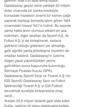
gelirinin %99.5’ini iade etmiş oluyor. 
Galatasaray geçen sene yaklaşık 50 milyon 
dolar civarında bir banka kredisiyle 
borsadaki hisselerin önemli bir kısmını çağrı 
yaparak toplayıp borsada işlem gören %64 
civarındaki hisseyi %51’e indirdi. Bu sayede 
yanlış halka arzın olumsuz etkisini en aza 
indirirken, diğer taraftan da Sportif A.Ş. ile 
Futbol A.Ş.’yi de birleştirerek, sadece 
gelirlerin olduğu giderlerin yer almadığı, 
gelir ağırlıklı yanlış şirketleşme modelini de 
ortadan kaldırdı. Galatasaray’ın üzerine 
düşen yasal yükümlülükleri yerine 
getirdikten sonra başvuruda bulunduğu 
Sermaye Piyasası Kurulu (SPK), 
Galatasaray Sportif Sınai ve Ticaret A.Ş.'nin 
(GS Sportif) Galatasaray Spor ve Futbol 
İşletmeciliği Ticaret A.Ş.'yi (GS Futbol) 
devralmak suretiyle birleşmesine onay 
verdi...
Arzdan 20.8 milyon dolarlık gelir elde eden 
Kulüp, gelirinin iki katını dağıtmakla birlikte, 