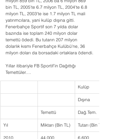
milyon 859 bin TL, 2006'da 6 milyon 869 
bin TL, 2005'te 6.7 milyon TL, 2004'te 6.8 
milyon TL, 2003'te ise 1.7 milyon TL mali 
yatırımcılara, yani kulüp dışına gitti. 
Fenerbahçe Sportif son 7 yılda dolar 
bazında ise toplam 240 milyon dolar 
temettü ödedi. Bu tutarın 207 milyon 
dolarlık kısmı Fenerbahçe Kulübü'ne, 36 
milyon doları da borsadaki ortaklara ödendi.
Yıllar itibariyle FB Sportif’in Dağıttığı 
Temettüler….
Kulüp
Dışına
Temettü
Dağ.Tem.
Yıl
Miktarı (Bin TL)
Tutarı (Bin TL)
2010
44.000
6.600