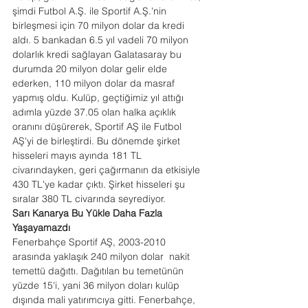
şimdi Futbol A.Ş. ile Sportif A.Ş.'nin 
birleşmesi için 70 milyon dolar da kredi 
aldı. 5 bankadan 6.5 yıl vadeli 70 milyon 
dolarlık kredi sağlayan Galatasaray bu 
durumda 20 milyon dolar gelir elde 
ederken, 110 milyon dolar da masraf 
yapmış oldu. Kulüp, geçtiğimiz yıl attığı 
adımla yüzde 37.05 olan halka açıklık 
oranını düşürerek, Sportif AŞ ile Futbol 
AŞ'yi de birleştirdi. Bu dönemde şirket 
hisseleri mayıs ayında 181 TL 
civarındayken, geri çağırmanın da etkisiyle 
430 TL'ye kadar çıktı. Şirket hisseleri şu 
sıralar 380 TL civarında seyrediyor.
Sarı Kanarya Bu Yükle Daha Fazla 
Yaşayamazdı
Fenerbahçe Sportif AŞ, 2003-2010 
arasında yaklaşık 240 milyon dolar  nakit 
temettü dağıttı. Dağıtılan bu temetünün 
yüzde 15'i, yani 36 milyon doları kulüp 
dışında mali yatırımcıya gitti. Fenerbahçe, 