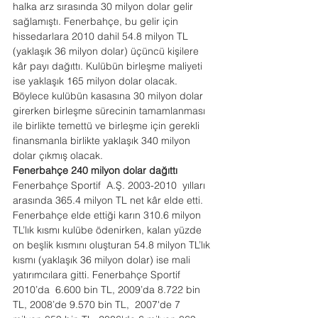
halka arz sırasında 30 milyon dolar gelir 
sağlamıştı. Fenerbahçe, bu gelir için 
hissedarlara 2010 dahil 54.8 milyon TL 
(yaklaşık 36 milyon dolar) üçüncü kişilere 
kâr payı dağıttı. Kulübün birleşme maliyeti 
ise yaklaşık 165 milyon dolar olacak. 
Böylece kulübün kasasına 30 milyon dolar 
girerken birleşme sürecinin tamamlanması 
ile birlikte temettü ve birleşme için gerekli 
finansmanla birlikte yaklaşık 340 milyon 
dolar çıkmış olacak.
Fenerbahçe 240 milyon dolar dağıttı
Fenerbahçe Sportif  A.Ş. 2003-2010  yılları 
arasında 365.4 milyon TL net kâr elde etti. 
Fenerbahçe elde ettiği karın 310.6 milyon 
TL’lık kısmı kulübe ödenirken, kalan yüzde 
on beşlik kısmını oluşturan 54.8 milyon TL’lık 
kısmı (yaklaşık 36 milyon dolar) ise mali 
yatırımcılara gitti. Fenerbahçe Sportif  
2010’da  6.600 bin TL, 2009’da 8.722 bin 
TL, 2008’de 9.570 bin TL,  2007'de 7 