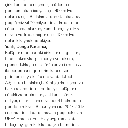
şirketlerin bu birleşme için ödemesi 
gereken fatura ise yaklaşık 400 milyon 
dolara ulaştı. Bu takımlardan Galatasaray 
geçtiğimiz yıl 70 milyon dolar kredi ile bu 
süreci tamamlarken, Fenerbahçe'ye 165 
milyon ve Trabzonspor'a ise 120 milyon 
dolarlık kaynak gerekiyor.
Yanlış Denge Kurulmuş
Kulüplerin borsadaki şirketlerinin gelirleri, 
futbol takımıyla ilgili medya ve reklam, 
sponsorluklar, lisanslı ürünler ve isim hakkı 
ile performans gelirlerini kapsarken, 
giderler ise ya kulüplere ya da futbol 
A.Ş.'lerde bırakılmıştı. Yanlış şirketleşme ve 
halka arz modelleri nedeniyle kulüplerin 
sürekli zarar etmeleri, aktiflerini sürekli 
eritiyor, onları finansal ve sportif rekabette 
geride bırakıyor. Bunun yanı sıra 2014-2015 
sezonundan itibaren hayata geçecek olan 
UEFA Finansal Fair Play uygulaması da 
birleşmeyi gerekli kılan başka bir neden.