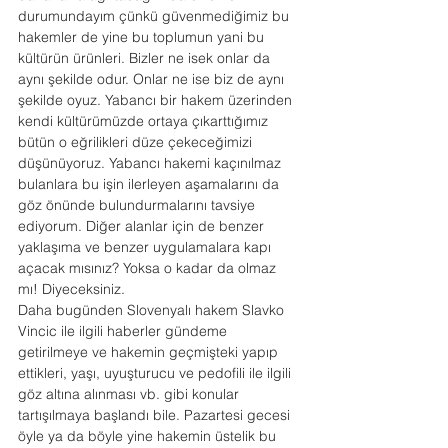
durumundayım çünkü güvenmediğimiz bu 
hakemler de yine bu toplumun yani bu 
kültürün ürünleri. Bizler ne isek onlar da 
aynı şekilde odur. Onlar ne ise biz de aynı 
şekilde oyuz. Yabancı bir hakem üzerinden 
kendi kültürümüzde ortaya çıkarttığımız 
bütün o eğrilikleri düze çekeceğimizi 
düşünüyoruz. Yabancı hakemi kaçınılmaz 
bulanlara bu işin ilerleyen aşamalarını da 
göz önünde bulundurmalarını tavsiye 
ediyorum. Diğer alanlar için de benzer 
yaklaşıma ve benzer uygulamalara kapı 
açacak mısınız? Yoksa o kadar da olmaz 
mı! Diyeceksiniz.
Daha bugünden Slovenyalı hakem Slavko 
Vincic ile ilgili haberler gündeme 
getirilmeye ve hakemin geçmişteki yapıp 
ettikleri, yaşı, uyuşturucu ve pedofili ile ilgili 
göz altına alınması vb. gibi konular 
tartışılmaya başlandı bile. Pazartesi gecesi 
öyle ya da böyle yine hakemin üstelik bu 