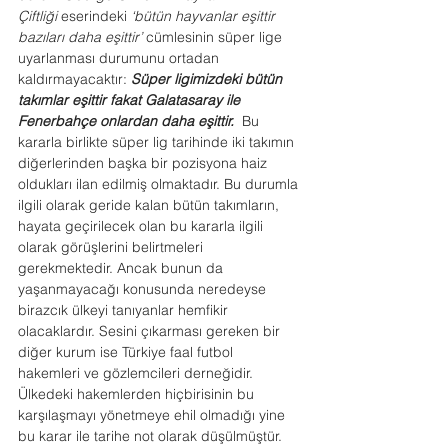
Çiftliği
 eserindeki 
‘bütün hayvanlar eşittir 
bazıları daha eşittir’
 cümlesinin süper lige 
uyarlanması durumunu ortadan 
kaldırmayacaktır: 
Süper ligimizdeki bütün 
takımlar eşittir fakat Galatasaray ile 
Fenerbahçe onlardan daha eşittir.  
Bu 
kararla birlikte süper lig tarihinde iki takımın 
diğerlerinden başka bir pozisyona haiz 
oldukları ilan edilmiş olmaktadır. Bu durumla 
ilgili olarak geride kalan bütün takımların, 
hayata geçirilecek olan bu kararla ilgili 
olarak görüşlerini belirtmeleri 
gerekmektedir. Ancak bunun da 
yaşanmayacağı konusunda neredeyse 
birazcık ülkeyi tanıyanlar hemfikir 
olacaklardır. Sesini çıkarması gereken bir 
diğer kurum ise Türkiye faal futbol 
hakemleri ve gözlemcileri derneğidir. 
Ülkedeki hakemlerden hiçbirisinin bu 
karşılaşmayı yönetmeye ehil olmadığı yine 
bu karar ile tarihe not olarak düşülmüştür. 