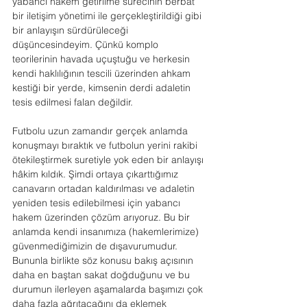
yabancı hakem getirilme sürecinin berbat 
bir iletişim yönetimi ile gerçekleştirildiği gibi 
bir anlayışın sürdürüleceği 
düşüncesindeyim. Çünkü komplo 
teorilerinin havada uçuştuğu ve herkesin 
kendi haklılığının tescili üzerinden ahkam 
kestiği bir yerde, kimsenin derdi adaletin 
tesis edilmesi falan değildir.
Futbolu uzun zamandır gerçek anlamda 
konuşmayı bıraktık ve futbolun yerini rakibi 
ötekileştirmek suretiyle yok eden bir anlayışı 
hâkim kıldık. Şimdi ortaya çıkarttığımız 
canavarın ortadan kaldırılması ve adaletin 
yeniden tesis edilebilmesi için yabancı 
hakem üzerinden çözüm arıyoruz. Bu bir 
anlamda kendi insanımıza (hakemlerimize) 
güvenmediğimizin de dışavurumudur. 
Bununla birlikte söz konusu bakış açısının 
daha en baştan sakat doğduğunu ve bu 
durumun ilerleyen aşamalarda başımızı çok 
daha fazla ağrıtacağını da eklemek 