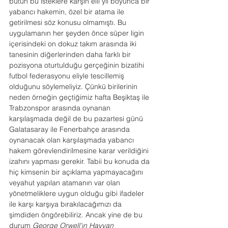
bütün bu isteklere karşın elli yıl boyunca bir 
yabancı hakemin, özel bir atama ile 
getirilmesi söz konusu olmamıştı. Bu 
uygulamanın her şeyden önce süper ligin 
içerisindeki on dokuz takım arasında iki 
tanesinin diğerlerinden daha farklı bir 
pozisyona oturtulduğu gerçeğinin bizatihi 
futbol federasyonu eliyle tescillemiş 
olduğunu söylemeliyiz. Çünkü birilerinin 
neden örneğin geçtiğimiz hafta Beşiktaş ile 
Trabzonspor arasında oynanan 
karşılaşmada değil de bu pazartesi günü 
Galatasaray ile Fenerbahçe arasında 
oynanacak olan karşılaşmada yabancı 
hakem görevlendirilmesine karar verildiğini 
izahını yapması gerekir. Tabii bu konuda da 
hiç kimsenin bir açıklama yapmayacağını 
veyahut yapılan atamanın var olan 
yönetmeliklere uygun olduğu gibi ifadeler 
ile karşı karşıya bırakılacağımızı da 
şimdiden öngörebiliriz. Ancak yine de bu 
durum 
George Orwell’ın Hayvan 