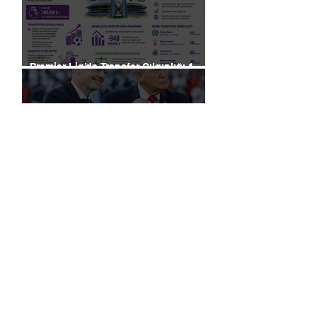
Premier Lig’de Transfer Çılgınlığı 1
Milyar Sterlin'i Aştı
FIFA, Dünya Kupası da Dahil Olmak
Üzere Turnuvaların Ticari Haklarını
Özel Yatırımcılara Satacağını Açıkladı!
2026 Dünya Kupası’nda “Sarı Uyarı”
Gölgesi: Futbol mu, Piyasa mı?