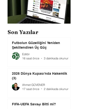
Son Yazılar
Futbolun Güzelliğini Yeniden
Şekillendiren Üç Güç
Editör
16 saat önce
3 dakikada okunur
2026 Dünya Kupası'nda Hakemlik
(3)
Ahmet GÜVENER
17 saat önce
2 dakikada okunur
FIFA-UEFA Savaşı Bitti mi?