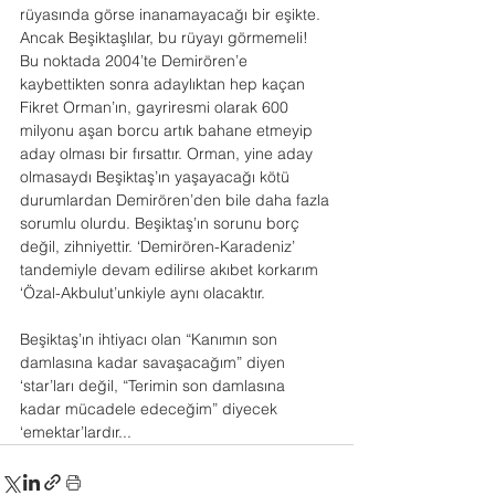
rüyasında görse inanamayacağı bir eşikte. 
Ancak Beşiktaşlılar, bu rüyayı görmemeli! 
Bu noktada 2004’te Demirören’e 
kaybettikten sonra adaylıktan hep kaçan 
Fikret Orman’ın, gayriresmi olarak 600 
milyonu aşan borcu artık bahane etmeyip 
aday olması bir fırsattır. Orman, yine aday 
olmasaydı Beşiktaş’ın yaşayacağı kötü 
durumlardan Demirören’den bile daha fazla 
sorumlu olurdu. Beşiktaş’ın sorunu borç 
değil, zihniyettir. ‘Demirören-Karadeniz’ 
tandemiyle devam edilirse akıbet korkarım 
‘Özal-Akbulut’unkiyle aynı olacaktır.
Beşiktaş’ın ihtiyacı olan “Kanımın son 
damlasına kadar savaşacağım” diyen 
‘star’ları değil, “Terimin son damlasına 
kadar mücadele edeceğim” diyecek 
‘emektar’lardır...