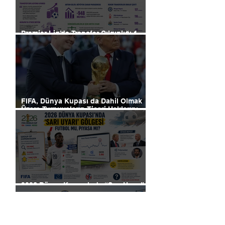
Premier Lig’de Transfer Çılgınlığı 1
Milyar Sterlin'i Aştı
FIFA, Dünya Kupası da Dahil Olmak
Üzere Turnuvaların Ticari Haklarını
Özel Yatırımcılara Satacağını Açıkladı!
2026 Dünya Kupası’nda “Sarı Uyarı”
Gölgesi: Futbol mu, Piyasa mı?