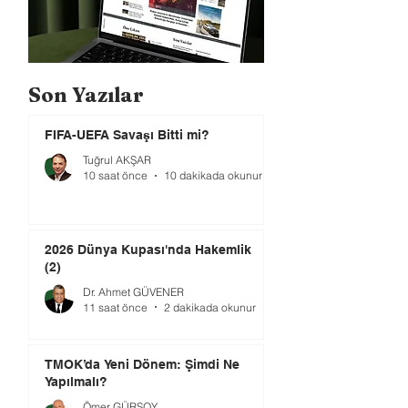
Son Yazılar
FIFA-UEFA Savaşı Bitti mi?
Tuğrul AKŞAR
10 saat önce
10 dakikada okunur
2026 Dünya Kupası'nda Hakemlik
(2)
Dr. Ahmet GÜVENER
11 saat önce
2 dakikada okunur
TMOK’da Yeni Dönem: Şimdi Ne
Yapılmalı?
Ömer GÜRSOY