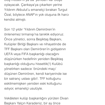
oylayacak. Çankaya’ya çıkarken yerine 
Yıldırım Akbulut’u emanetçi bırakan Turgut 
Özal, böylece ANAP’ın yok oluşuna ilk harcı 
kendisi atmıştı.
Son 12 yıldır ‘Yıldırım Demirören’in 
önlenemez tırmanışı’na tanıklık ediyoruz. 
Önce yönetici, sonra Beşiktaş Başkanı, 
Kulüpler Birliği Başkanı ve nihayetinde de 
TFF Başkanı olan Demirören’in gidişatının 
UEFA veya FIFA başkanlığı olacağını 
düşünürken hedefinin yeniden Beşiktaş 
başkanlığı olduğunu hissettik(!) Kulübü 
yönetirken sadece ‘önündeki maçı’ 
düşünen Demirören, kendi kariyerinde ise 
bir satranç ustası gibi!. TFF koltuğunu 
eskitmemişken yeniden eski koltuğunu 
ısıtıyor, emanetçi usulüyle.
Vekâleten kulüp başkanlığını yürüten Divan 
Başkanı Yalçın Karadeniz, bir ay önce 