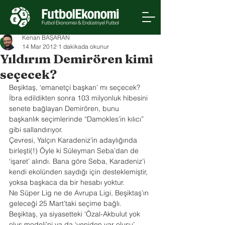
Kenan BAŞARAN
14 Mar 2012
1 dakikada okunur
Yıldırım Demirören kimi
seçecek?
Beşiktaş, ‘emanetçi başkan’ mı seçecek? 
İbra edildikten sonra 103 milyonluk hibesini 
senete bağlayan Demirören, bunu 
başkanlık seçimlerinde “Damokles’in kılıcı” 
gibi sallandırıyor.
Çevresi, Yalçın Karadeniz’in adaylığında 
birleşti(!) Öyle ki Süleyman Seba’dan de 
‘işaret’ alındı. Bana göre Seba, Karadeniz’i 
kendi ekolünden saydığı için desteklemiştir, 
yoksa başkaca da bir hesabı yoktur.
Ne Süper Lig ne de Avrupa Ligi, Beşiktaş’ın 
geleceği 25 Mart’taki seçime bağlı. 
Beşiktaş, ya siyasetteki ‘Özal-Akbulut yok 
oluş modeli’ni ya da ‘yeniden var oluşu’ 