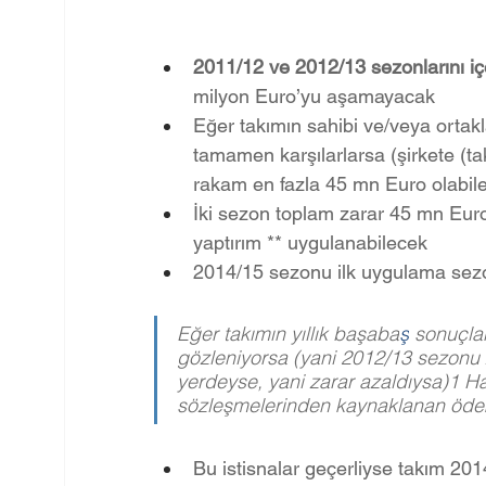
2011/12 ve 2012/13 sezonlarını içe
milyon Euro’yu aşamayacak  
Eğer takımın sahibi ve/veya ortakla
tamamen karşılarlarsa (şirkete (t
rakam en fazla 45 mn Euro olabil
İki sezon toplam zarar 45 mn Euro
yaptırım ** uygulanabilecek
2014/15 sezonu ilk uygulama sezon
Eğer takımın yıllık başaba
ş
 sonuçlar
gözleniyorsa (yani 2012/13 sezonu z
yerdeyse, yani zarar azaldıysa)1 H
sözleşmelerinden kaynaklanan ödeme
Bu istisnalar geçerliyse takım 201