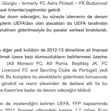
Giurgiu – formerly FC Astra Ploiești – FK Budućnost 
asal önlemler/yaptırımlar getirdi.
dar dvam edeceğini, bu süreçte izlemenin de devam 
üplerin UEFA'dan olan alacakları da UEFA tarafından 
luklraın giderilmesiyle bu paralar serbest bırakılarak, 
a diğer yedi kulübün de 2012-13 döneöime ait finansal 
lmak üzere bazı olumsuzlukların belirlenmesi üzerine 
u 
 (AS Monaco FC, AS Roma, Beşiktaş JK, FC 
 Liverpool FC and Sporting Clube de Portugal) yedi 
ti. Bu kulüplere bu eksikliklerin giderilmesi konusunda 
ı göndrdi ve resmi sitesinden de deklare etti Ve bu 
ve Kasım'ına kadar da devam edeceğini bildirdi.
ün de incelendiğini belirten UEFA, FFP kapsamında 
in 2011 finansal yıllarındaki toplam 1.7 milyar Euro 