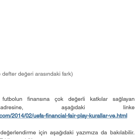
le defter değeri arasındaki fark)
Bu kouda daha fazla detay için futbolun finansına çok değerli katkılar sağlayan 
sine, aşağıdaki linke 
om/2014/02/uefa-financial-fair-play-kurallar-ve.html
değerlendirme için aşağıdaki yazımıza da bakılabilir. 