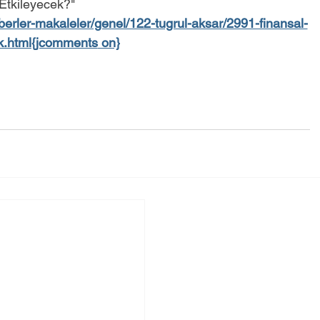
 Etkileyecek?"
berler-makaleler/genel/122-tugrul-aksar/2991-finansal-
cek.html{jcomments
 on}