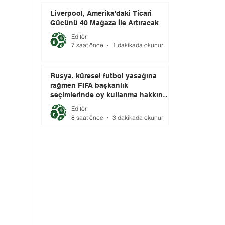
Liverpool, Amerika'daki Ticari
Gücünü 40 Mağaza İle Artıracak
Editör
7 saat önce
1 dakikada okunur
Rusya, küresel futbol yasağına
rağmen FIFA başkanlık
seçimlerinde oy kullanma hakkını
elinde tutuyor.
Editör
8 saat önce
3 dakikada okunur