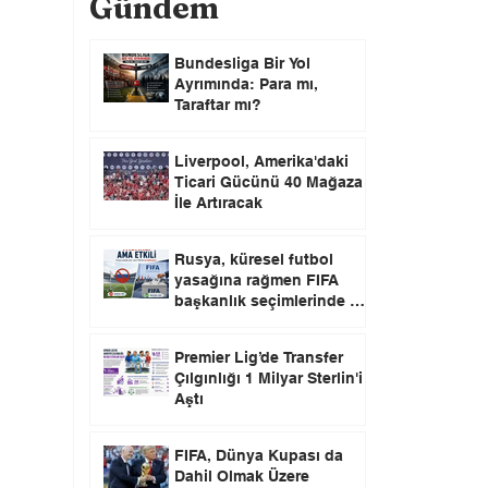
Gündem
Bundesliga Bir Yol
Ayrımında: Para mı,
Taraftar mı?
Liverpool, Amerika'daki
Ticari Gücünü 40 Mağaza
İle Artıracak
Rusya, küresel futbol
yasağına rağmen FIFA
başkanlık seçimlerinde oy
kullanma hakkını elinde
tutuyor.
Premier Lig’de Transfer
Çılgınlığı 1 Milyar Sterlin'i
Aştı
FIFA, Dünya Kupası da
Dahil Olmak Üzere