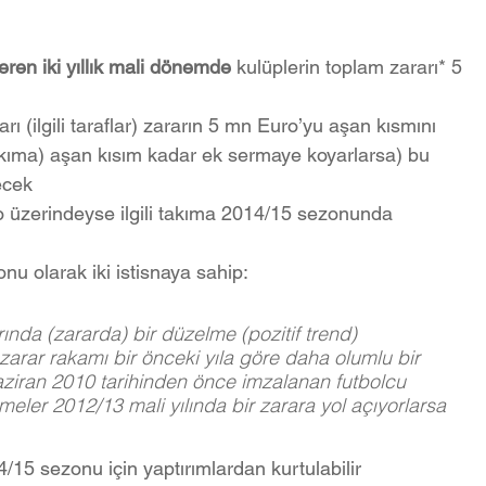
ren iki yıllık mali dönemde 
kulüplerin toplam zararı* 5 
rı (ilgili taraflar) zararın 5 mn Euro’yu aşan kısmını 
akıma) aşan kısım kadar ek sermaye koyarlarsa) bu 
ecek 
 üzerindeyse ilgili takıma 2014/15 sezonunda 
u olarak iki istisnaya sahip:
ında (zararda) bir düzelme (pozitif trend) 
arar rakamı bir önceki yıla göre daha olumlu bir 
aziran 2010 tarihinden önce imzalanan futbolcu 
ler 2012/13 mali yılında bir zarara yol açıyorlarsa
4/15 sezonu için yaptırımlardan kurtulabilir