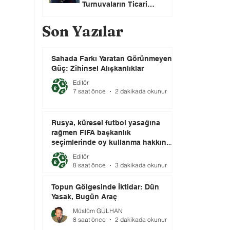
Turnuvaların Ticari
Haklarını Özel Yatırımcılara
Satacağını Açıkladı!
Son Yazılar
Sahada Farkı Yaratan Görünmeyen
Güç: Zihinsel Alışkanlıklar
Editör
7 saat önce
2 dakikada okunur
Rusya, küresel futbol yasağına
rağmen FIFA başkanlık
seçimlerinde oy kullanma hakkını
elinde tutuyor.
Editör
8 saat önce
3 dakikada okunur
Topun Gölgesinde İktidar: Dün
Yasak, Bugün Araç
Müslüm GÜLHAN
8 saat önce
2 dakikada okunur