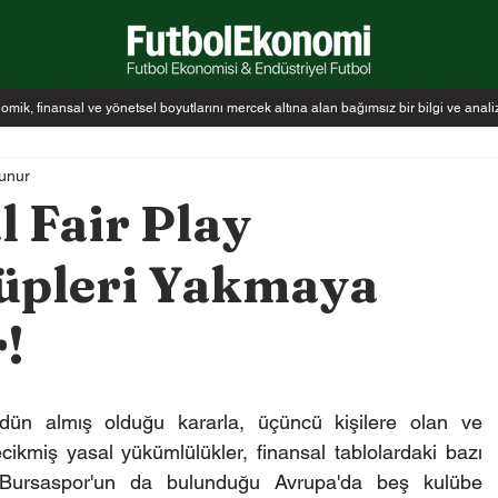
k, finansal ve yönetsel boyutlarını mercek altına alan bağımsız bir bilgi ve anal
unur
 Fair Play
lüpleri Yakmaya
!
ün almış olduğu kararla, üçüncü kişilere olan ve 
ikmiş yasal yükümlülükler, finansal tablolardaki bazı 
a Bursaspor'un da bulunduğu Avrupa'da beş kulübe 