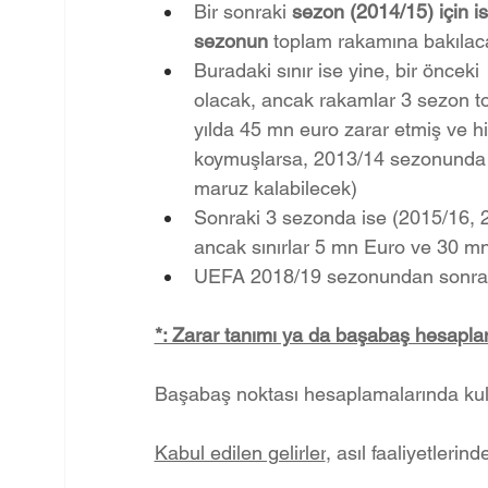
Bir sonraki 
sezon (2014/15) için i
sezonun
 toplam rakamına bakılac
Buradaki sınır ise yine, bir öncek
olacak, ancak rakamlar 3 sezon to
yılda 45 mn euro zarar etmiş ve h
koymuşlarsa, 2013/14 sezonunda z
maruz kalabilecek)
Sonraki 3 sezonda ise (2015/16, 
ancak sınırlar 5 mn Euro ve 30 m
UEFA 2018/19 sezonundan sonra 3
*: Zarar tanımı ya da başabaş hesaplam
Başabaş noktası hesaplamalarında kulüb
Kabul edilen gelirler
, asıl faaliyetlerin