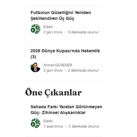
Futbolun Güzelliğini Yeniden
Şekillendiren Üç Güç
Editör
2 gün önce
3 dakikada okunur
2026 Dünya Kupası'nda Hakemlik
(3)
Ahmet GÜVENER
2 gün önce
2 dakikada okunur
Öne Çıkanlar
Sahada Farkı Yaratan Görünmeyen
Güç: Zihinsel Alışkanlıklar
Editör
7 saat önce
2 dakikada okunur