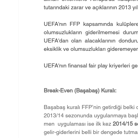
tutarındaki zarar ve açıklarının 2013 yı
UEFA'nın FFP kapsamında kulüplere uy
olumsuzlukların giderilmemesi durumu
UEFA'dan olan alacaklarının donduru
eksiklik ve olumsuzlukları gideremeye
UEFA'nın finansal fair play kriyerleri ge
Break-Even (Başabaş) Kuralı:
Başabaş kuralı FFP’nin getirdiği belki d
2013/14 sezonunda uygulanmaya başla
men  uygulaması ise ilk kez 
2014/15 s
gelir-giderlerini belli bir dengede tutm