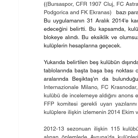
(
(Bursaspor, CFR 1907 Cluj, FC Astra 
Podgorica and FK Ekranas) 
  bazı par
Bu uygulamanın 31 Aralık 2014'e ka
edeceğini belirtti. Bu kapsamda, kul
blokeye alındı. Bu eksiklik ve olumsuz
kulüplerin hesaplarına geçecek.
Yukarıda belirtilen beş kulübün dışınd
tablolarında başta başa baş noktası o
aralarında Beşiktaş'ın da bulunduğ
Internazionale Milano, FC Krasnodar,
kulübü de incelemeye aldığını anons et
FFP komitesi gerekli uyarı yazıların
kulüplere ilişkin izlemenin 2014 Ekim 
2012-13 sezonuan ilişkin 115 kulüb
alınan önlemlerle Avrupa'da kulüpler