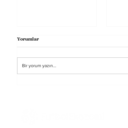
Yorumlar
Bir yorum yazın...
Sahada Farkı Yaratan
Rusya
Görünmeyen Güç:
yasa
Zihinsel Alışkanlıklar
başka
oy ku
elind