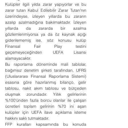
Kulüpler ilgili yılda zarar yapıyorlar ve bu 
zarar tutarı Kabul Edilebilir Zarar Tutarı'nın 
üzerindeyse, izleyen yıllarda bu zararın 
azalıp azalmadığına bakılmaktadır. İzleyen 
yıllarda da zararda bir azalma 
gözlemlenmiyorsa ya da öz kaynak açığı 
giderilememiş ise, söz konusu kulüp 
Finansal Fair Play testini 
geçemeyeceğinden UEFA Lisansı 
alamayacaktır.
Bu raporlama döneminde mali tablolar, 
bağımsız denetim şirketi tarafından, UFRS 
(Uluslararası Finansal Raporlama Sistemi) 
esasına göre hazırlanmış bilanço, gelir 
tablosu, nakit akım tablosu ve bütçeden 
oluşmak zorundadır. Yıllık gelirlerinin 
%100'ünden fazla borcu olanlar ile çalışan 
ücretleri toplam gelirinin %70 ini aşan 
kulüpler için UEFA ilave açıklama isteme 
hakkını saklı tutmaktadır.
FFP kuralları kapsamında bu konuda 