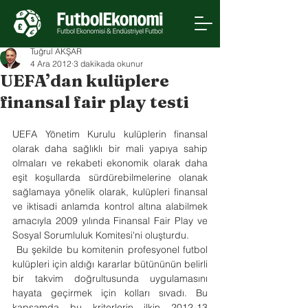
Tuğrul AKŞAR
4 Ara 2012
3 dakikada okunur
UEFA’dan kulüplere
finansal fair play testi
UEFA Yönetim Kurulu kulüplerin finansal 
olarak daha sağlıklı bir mali yapıya sahip 
olmaları ve rekabeti ekonomik olarak daha 
eşit koşullarda sürdürebilmelerine olanak 
sağlamaya yönelik olarak, kulüpleri finansal 
ve iktisadi anlamda kontrol altına alabilmek 
amacıyla 2009 yılında Finansal Fair Play ve 
Sosyal Sorumluluk Komitesi'ni oluşturdu.
 Bu şekilde bu komitenin profesyonel futbol 
kulüpleri için aldığı kararlar bütününün belirli 
bir takvim doğrultusunda uygulamasını 
hayata geçirmek için kolları sıvadı. Bu 
kapsamda bu kriterlerin ilkin 2012-13 