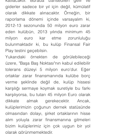
katılacaktır. Burada bahsedilen gelir ve 
giderler sadece bir yıl için değil, kümülatif 
olarak dikkate alınacaktır. Örneğin, bir 
raporlama dönemi içinde varsayalım ki, 
2012-13 sezonunda 50 milyon euro zarar 
eden kulübün, 2013 yılında minimum 45 
milyon euro kar etme zorunluluğu 
bulunmaktadır ki, bu kulüp Finansal Fair 
Play testini geçebilsin.
Yukarıdaki örnekten de görülebileceği 
üzere, "Başa Baş Noktası"nın kabul edilebilir 
tolerans düzeyi 5 milyon euro'dur. Eğer 
ortaklar zarar finansmanında kulübe borç 
verme şeklinde değil de, kulüp hissesi 
karşılığı sermaye koymak suretiyle bu farkı 
karşılıyorsa, bu tutarı 45 milyon Euro olarak 
dikkate almak gerekecektir. Ancak, 
kulüplerimizin çoğunun dernek statüsünde 
olmasından dolayı, şirket ortaklarının hisse 
alım yoluyla zarar finansmanına gitmeleri 
bizim kulüplerimiz için çok uygun bir yol 
olarak görünmemektedir.