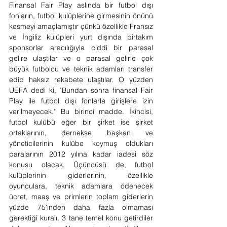
Finansal Fair Play aslında bir futbol dışı 
fonların, futbol kulüplerine girmesinin önünü 
kesmeyi amaçlamıştır çünkü özellikle Fransız 
ve İngiliz kulüpleri yurt dışında birtakım 
sponsorlar aracılığıyla ciddi bir parasal 
gelire ulaştılar ve o parasal gelirle çok 
büyük futbolcu ve teknik adamları transfer 
edip haksız rekabete ulaştılar. O yüzden 
UEFA dedi ki, "Bundan sonra finansal Fair 
Play ile futbol dışı fonlarla girişlere izin 
verilmeyecek." Bu birinci madde. İkincisi, 
futbol kulübü eğer bir şirket ise şirket 
ortaklarının, dernekse başkan ve 
yöneticilerinin kulübe koymuş oldukları 
paralarının 2012 yılına kadar iadesi söz 
konusu olacak. Üçüncüsü de, futbol 
kulüplerinin giderlerinin, özellikle 
oyunculara, teknik adamlara ödenecek 
ücret, maaş ve primlerin toplam giderlerin 
yüzde 75'inden daha fazla olmaması 
gerektiği kuralı. 3 tane temel konu getirdiler 