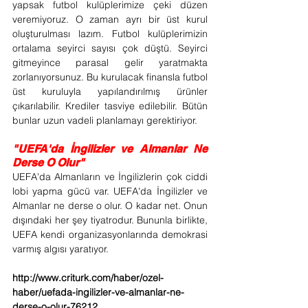
yapsak futbol kulüplerimize çeki düzen 
veremiyoruz. O zaman ayrı bir üst kurul 
oluşturulması lazım. Futbol kulüplerimizin 
ortalama seyirci sayısı çok düştü. Seyirci 
gitmeyince parasal gelir yaratmakta 
zorlanıyorsunuz. Bu kurulacak finansla futbol 
üst kuruluyla yapılandırılmış ürünler 
çıkarılabilir. Krediler tasviye edilebilir. Bütün 
bunlar uzun vadeli planlamayı gerektiriyor.
"UEFA'da İngilizler ve Almanlar Ne 
Derse O Olur"
UEFA'da Almanların ve İngilizlerin çok ciddi 
lobi yapma gücü var. UEFA'da İngilizler ve 
Almanlar ne derse o olur. O kadar net. Onun 
dışındaki her şey tiyatrodur. Bununla birlikte, 
UEFA kendi organizasyonlarında demokrasi 
varmış algısı yaratıyor.
http://www.criturk.com/haber/ozel-
haber/uefada-ingilizler-ve-almanlar-ne-
derse-o-olur-76212