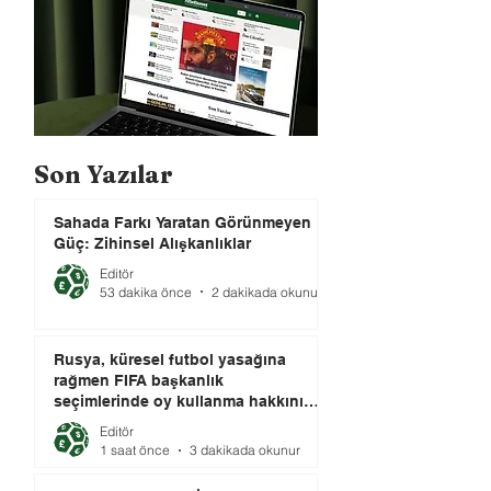
Son Yazılar
Sahada Farkı Yaratan Görünmeyen
Güç: Zihinsel Alışkanlıklar
Editör
53 dakika önce
2 dakikada okunur
Rusya, küresel futbol yasağına
rağmen FIFA başkanlık
seçimlerinde oy kullanma hakkını
elinde tutuyor.
Editör
1 saat önce
3 dakikada okunur