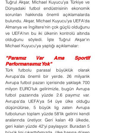
Tuğrul Akşar, Michael Kuyucu'ya Türkiye ve 
Dünyadaki futbol endüstrisinin ekonomik 
sorunları hakkında önemli açıklamalarda 
bulundu. Akşar, Michael Kuyucu'ya UEFA'da 
Almanya ve İngiltere'nin çok güçlü olduğunu 
ve UEFA'nın bu iki ülkenin kontrolü altında 
olduğunu söyledi. İşte Tuğrul Akşar'ın 
Michael Kuyucu'ya yaptığı açıklamalar:
"Paramız Var Ama Sportif 
Performansımız Yok"
Türk futbolu parasal büyüklük olarak 
Avrupa'da önemli bir yerde. 26 milyarlık 
Avrupa futbol pazarı içerisinde yaklaşık 700 
milyon EURO'luk gelirimizle, bugün Avrupa 
futbol pazarında yüzde 2.6 payımız var. 
Avrupa'da UEFA'ya 54 üye ülke olduğu 
düşünülürse, 5 büyük lig zaten Avrupa 
futbolunun toplam yüzde 58'lik gelirini kendi 
aralarında üretiyor. Geri kalan 49 ülkede, 
geri kalan yüzde 42'yi paylaşıyor. Buradan 5 
büyük ligi çıkarttığımızda, ülke başına düşen 